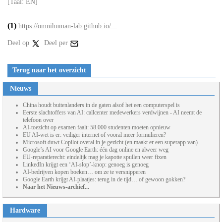
[Taal: EN]
(1)
https://omnihuman-lab.github.io/...
Deel op
Deel per
Terug naar het overzicht
Nieuws
China houdt buitenlanders in de gaten alsof het een computerspel is
Eerste slachtoffers van AI: callcenter medewerkers verdwijnen - AI neemt de
telefoon over
AI-toezicht op examen faalt: 58.000 studenten moeten opnieuw
EU AI-wet is er: veiliger internet of vooral meer formulieren?
Microsoft duwt Copilot overal in je gezicht (en maakt er een superapp van)
Google’s AI voor Google Earth: één dag online en alweer weg
EU-reparatierecht: eindelijk mag je kapotte spullen weer fixen
LinkedIn krijgt een ‘AI-slop’-knop: genoeg is genoeg
AI-bedrijven kopen boeken… om ze te versnipperen
Google Earth krijgt AI-plaatjes: terug in de tijd… of gewoon gokken?
Naar het Nieuws-archief...
Hardware