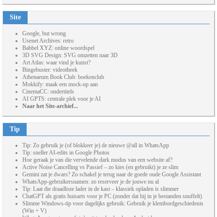
Site
Google, but wrong
Usenet Archives: retro
Babbel XYZ: online woordspel
3D SVG Design: SVG omzetten naar 3D
Art Atlas: waar vind je kunst?
Bingebuster: videotheek
Athenaeum Book Club: boekenclub
Mokkify: maak een mock-up aan
CinemaCC: ondertitels
AI GPTS: centrale plek voor je AI
Naar het Site-archief...
Tip
Tip: Zo gebruik je (of blokkeer je) de nieuwe @all in WhatsApp
Tip: sneller AI-edits in Google Photos
Hoe geraak je van die vervelende dark modus van een website af?
Active Noise Cancelling vs Passief – zo kies (en gebruikt) je ze slim
Gemini zat je dwars? Zo schakel je terug naar de goede oude Google Assistant
WhatsApp-gebruikersnamen: zo reserveer je de jouwe nu al
Tip: Laat die draadloze lader in de kast – klassiek opladen is slimmer
ChatGPT als gratis huisarts voor je PC (zonder dat hij in je bestanden snuffelt)
Slimme Windows-tip voor dagelijks gebruik: Gebruik je klembordgeschiedenis
(Win + V)