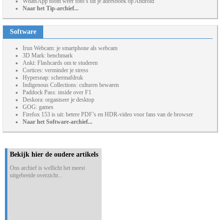
WhatsApp toont weer foto’s uit je adresboek op Android
Naar het Tip-archief...
Software
Irun Webcam: je smartphone als webcam
3D Mark: benchmark
Anki: Flashcards om te studeren
Cortices: verminder je stress
Hypersnap: schermafdruk
Indigenous Collections: culturen bewaren
Paddock Pass: inside over F1
Deskora: organiseer je desktop
GOG: games
Firefox 153 is uit: betere PDF’s en HDR-video voor fans van de browser
Naar het Software-archief...
Bekijk hier de oudere artikels
Ons archief is wellicht het meest
uitgebreide overzicht...