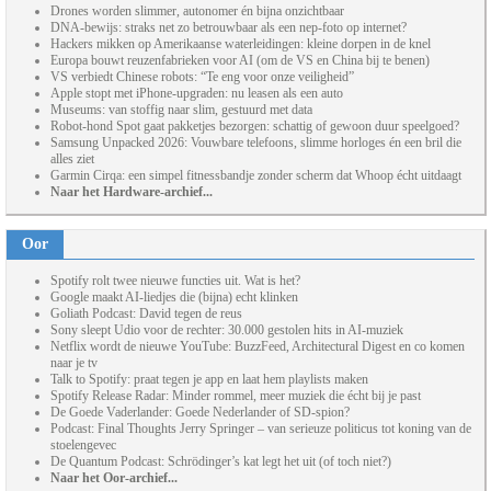
Drones worden slimmer, autonomer én bijna onzichtbaar
DNA-bewijs: straks net zo betrouwbaar als een nep-foto op internet?
Hackers mikken op Amerikaanse waterleidingen: kleine dorpen in de knel
Europa bouwt reuzenfabrieken voor AI (om de VS en China bij te benen)
VS verbiedt Chinese robots: “Te eng voor onze veiligheid”
Apple stopt met iPhone-upgraden: nu leasen als een auto
Museums: van stoffig naar slim, gestuurd met data
Robot-hond Spot gaat pakketjes bezorgen: schattig of gewoon duur speelgoed?
Samsung Unpacked 2026: Vouwbare telefoons, slimme horloges én een bril die
alles ziet
Garmin Cirqa: een simpel fitnessbandje zonder scherm dat Whoop écht uitdaagt
Naar het Hardware-archief...
Oor
Spotify rolt twee nieuwe functies uit. Wat is het?
Google maakt AI-liedjes die (bijna) echt klinken
Goliath Podcast: David tegen de reus
Sony sleept Udio voor de rechter: 30.000 gestolen hits in AI-muziek
Netflix wordt de nieuwe YouTube: BuzzFeed, Architectural Digest en co komen
naar je tv
Talk to Spotify: praat tegen je app en laat hem playlists maken
Spotify Release Radar: Minder rommel, meer muziek die écht bij je past
De Goede Vaderlander: Goede Nederlander of SD-spion?
Podcast: Final Thoughts Jerry Springer – van serieuze politicus tot koning van de
stoelengevec
De Quantum Podcast: Schrödinger’s kat legt het uit (of toch niet?)
Naar het Oor-archief...