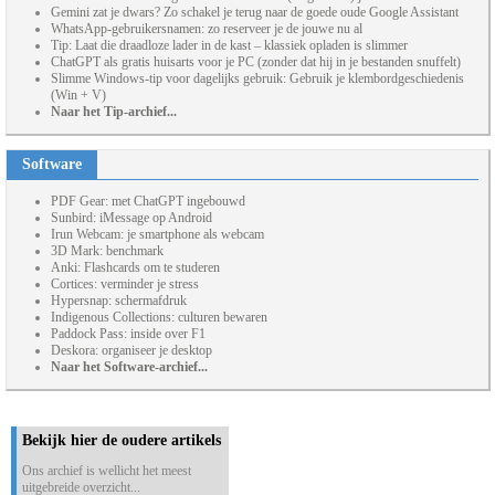
Gemini zat je dwars? Zo schakel je terug naar de goede oude Google Assistant
WhatsApp-gebruikersnamen: zo reserveer je de jouwe nu al
Tip: Laat die draadloze lader in de kast – klassiek opladen is slimmer
ChatGPT als gratis huisarts voor je PC (zonder dat hij in je bestanden snuffelt)
Slimme Windows-tip voor dagelijks gebruik: Gebruik je klembordgeschiedenis
(Win + V)
Naar het Tip-archief...
Software
PDF Gear: met ChatGPT ingebouwd
Sunbird: iMessage op Android
Irun Webcam: je smartphone als webcam
3D Mark: benchmark
Anki: Flashcards om te studeren
Cortices: verminder je stress
Hypersnap: schermafdruk
Indigenous Collections: culturen bewaren
Paddock Pass: inside over F1
Deskora: organiseer je desktop
Naar het Software-archief...
Bekijk hier de oudere artikels
Ons archief is wellicht het meest
uitgebreide overzicht...