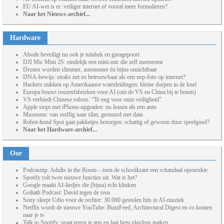
EU AI-wet is er: veiliger internet of vooral meer formulieren?
Naar het Nieuws-archief...
Hardware
Abode beveiligt nu ook je tuinhek en garagepoort
DJI Mic Mini 2S: eindelijk een mini-mic die zelf meeneemt
Drones worden slimmer, autonomer én bijna onzichtbaar
DNA-bewijs: straks net zo betrouwbaar als een nep-foto op internet?
Hackers mikken op Amerikaanse waterleidingen: kleine dorpen in de knel
Europa bouwt reuzenfabrieken voor AI (om de VS en China bij te benen)
VS verbiedt Chinese robots: “Te eng voor onze veiligheid”
Apple stopt met iPhone-upgraden: nu leasen als een auto
Museums: van stoffig naar slim, gestuurd met data
Robot-hond Spot gaat pakketjes bezorgen: schattig of gewoon duur speelgoed?
Naar het Hardware-archief...
Oor
Podcasttip: Adults in the Room – toen de schoolkrant een schandaal openrukte
Spotify rolt twee nieuwe functies uit. Wat is het?
Google maakt AI-liedjes die (bijna) echt klinken
Goliath Podcast: David tegen de reus
Sony sleept Udio voor de rechter: 30.000 gestolen hits in AI-muziek
Netflix wordt de nieuwe YouTube: BuzzFeed, Architectural Digest en co komen
naar je tv
Talk to Spotify: praat tegen je app en laat hem playlists maken