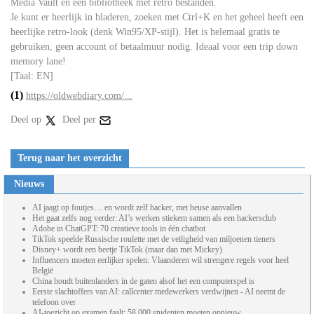
Media Vault en een bibliotheek met retro bestanden.
Je kunt er heerlijk in bladeren, zoeken met Ctrl+K en het geheel heeft een
heerlijke retro-look (denk Win95/XP-stijl). Het is helemaal gratis te
gebruiken, geen account of betaalmuur nodig. Ideaal voor een trip down
memory lane!
[Taal: EN]
(1)
https://oldwebdiary.com/...
Deel op
Deel per
Terug naar het overzicht
Nieuws
AI jaagt op foutjes… en wordt zelf hacker, met heuse aanvallen
Het gaat zelfs nog verder: AI’s werken stiekem samen als een hackersclub
Adobe in ChatGPT: 70 creatieve tools in één chatbot
TikTok speelde Russische roulette met de veiligheid van miljoenen tieners
Disney+ wordt een beetje TikTok (maar dan met Mickey)
Influencers moeten eerlijker spelen: Vlaanderen wil strengere regels voor heel
België
China houdt buitenlanders in de gaten alsof het een computerspel is
Eerste slachtoffers van AI: callcenter medewerkers verdwijnen - AI neemt de
telefoon over
AI-toezicht op examen faalt: 58.000 studenten moeten opnieuw