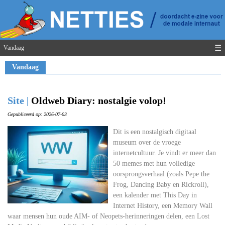
☰
Vandaag
Vandaag
Site |
Oldweb Diary: nostalgie volop!
Gepubliceerd op: 2026-07-03
Dit is een nostalgisch digitaal
museum over de vroege
internetcultuur. Je vindt er meer dan
50 memes met hun volledige
oorsprongsverhaal (zoals Pepe the
Frog, Dancing Baby en Rickroll),
een kalender met This Day in
Internet History, een Memory Wall
waar mensen hun oude AIM- of Neopets-herinneringen delen, een Lost