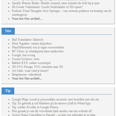
Spotify Release Radar: Minder rommel, meer muziek die écht bij je past
De Goede Vaderlander: Goede Nederlander of SD-spion?
Podcast: Final Thoughts Jerry Springer – van serieuze politicus tot koning van de
stoelengevec
Naar het Oor-archief...
Site
Bad Translation: hilarisch
Meet Togather: samen afspreken
PlayDifferential: test je eigen vooroordelen
RV Chess: je schaakpartij laten analyseren
Google, but wrong
Usenet Archives: retro
Babbel XYZ: online woordspel
3D SVG Design: SVG omzetten naar 3D
Art Atlas: waar vind je kunst?
Bingebuster: videotheek
Naar het Site-archief...
Tip
Google Maps wordt je persoonlijke assistent: eten bestellen met één zin
Tip: Zo gebruik je (of blokkeer je) de nieuwe @all in WhatsApp
Tip: sneller AI-edits in Google Photos
Hoe geraak je van die vervelende dark modus van een website af?
Active Noise Cancelling vs Passief – zo kies (en gebruikt) je ze slim