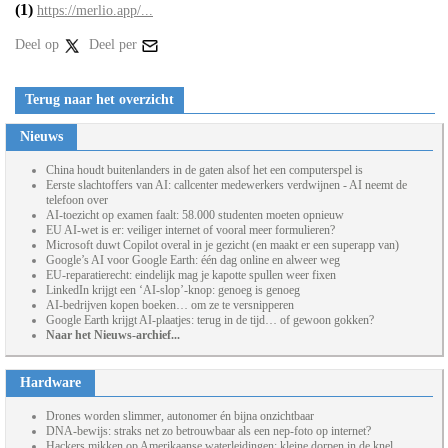
(1)
https://merlio.app/...
Deel op
Deel per
Terug naar het overzicht
Nieuws
China houdt buitenlanders in de gaten alsof het een computerspel is
Eerste slachtoffers van AI: callcenter medewerkers verdwijnen - AI neemt de
telefoon over
AI-toezicht op examen faalt: 58.000 studenten moeten opnieuw
EU AI-wet is er: veiliger internet of vooral meer formulieren?
Microsoft duwt Copilot overal in je gezicht (en maakt er een superapp van)
Google’s AI voor Google Earth: één dag online en alweer weg
EU-reparatierecht: eindelijk mag je kapotte spullen weer fixen
LinkedIn krijgt een ‘AI-slop’-knop: genoeg is genoeg
AI-bedrijven kopen boeken… om ze te versnipperen
Google Earth krijgt AI-plaatjes: terug in de tijd… of gewoon gokken?
Naar het Nieuws-archief...
Hardware
Drones worden slimmer, autonomer én bijna onzichtbaar
DNA-bewijs: straks net zo betrouwbaar als een nep-foto op internet?
Hackers mikken op Amerikaanse waterleidingen: kleine dorpen in de knel