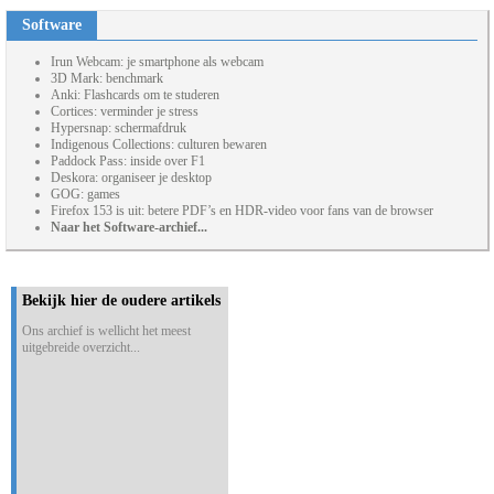
Software
Irun Webcam: je smartphone als webcam
3D Mark: benchmark
Anki: Flashcards om te studeren
Cortices: verminder je stress
Hypersnap: schermafdruk
Indigenous Collections: culturen bewaren
Paddock Pass: inside over F1
Deskora: organiseer je desktop
GOG: games
Firefox 153 is uit: betere PDF’s en HDR-video voor fans van de browser
Naar het Software-archief...
Bekijk hier de oudere artikels
Ons archief is wellicht het meest
uitgebreide overzicht...