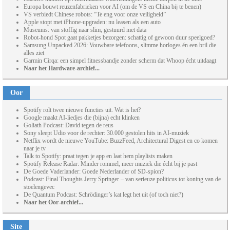
Europa bouwt reuzenfabrieken voor AI (om de VS en China bij te benen)
VS verbiedt Chinese robots: “Te eng voor onze veiligheid”
Apple stopt met iPhone-upgraden: nu leasen als een auto
Museums: van stoffig naar slim, gestuurd met data
Robot-hond Spot gaat pakketjes bezorgen: schattig of gewoon duur speelgoed?
Samsung Unpacked 2026: Vouwbare telefoons, slimme horloges én een bril die
alles ziet
Garmin Cirqa: een simpel fitnessbandje zonder scherm dat Whoop écht uitdaagt
Naar het Hardware-archief...
Oor
Spotify rolt twee nieuwe functies uit. Wat is het?
Google maakt AI-liedjes die (bijna) echt klinken
Goliath Podcast: David tegen de reus
Sony sleept Udio voor de rechter: 30.000 gestolen hits in AI-muziek
Netflix wordt de nieuwe YouTube: BuzzFeed, Architectural Digest en co komen
naar je tv
Talk to Spotify: praat tegen je app en laat hem playlists maken
Spotify Release Radar: Minder rommel, meer muziek die écht bij je past
De Goede Vaderlander: Goede Nederlander of SD-spion?
Podcast: Final Thoughts Jerry Springer – van serieuze politicus tot koning van de
stoelengevec
De Quantum Podcast: Schrödinger’s kat legt het uit (of toch niet?)
Naar het Oor-archief...
Site