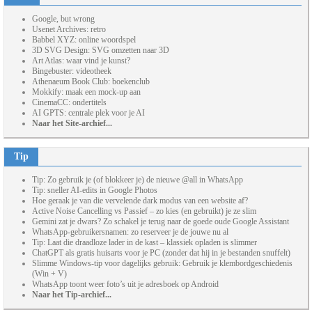
Google, but wrong
Usenet Archives: retro
Babbel XYZ: online woordspel
3D SVG Design: SVG omzetten naar 3D
Art Atlas: waar vind je kunst?
Bingebuster: videotheek
Athenaeum Book Club: boekenclub
Mokkify: maak een mock-up aan
CinemaCC: ondertitels
AI GPTS: centrale plek voor je AI
Naar het Site-archief...
Tip
Tip: Zo gebruik je (of blokkeer je) de nieuwe @all in WhatsApp
Tip: sneller AI-edits in Google Photos
Hoe geraak je van die vervelende dark modus van een website af?
Active Noise Cancelling vs Passief – zo kies (en gebruikt) je ze slim
Gemini zat je dwars? Zo schakel je terug naar de goede oude Google Assistant
WhatsApp-gebruikersnamen: zo reserveer je de jouwe nu al
Tip: Laat die draadloze lader in de kast – klassiek opladen is slimmer
ChatGPT als gratis huisarts voor je PC (zonder dat hij in je bestanden snuffelt)
Slimme Windows-tip voor dagelijks gebruik: Gebruik je klembordgeschiedenis
(Win + V)
WhatsApp toont weer foto’s uit je adresboek op Android
Naar het Tip-archief...