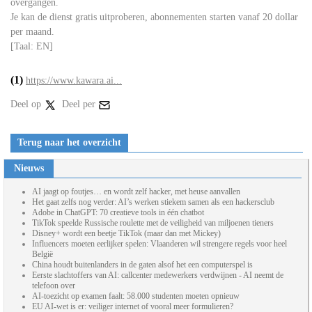
overgangen.
Je kan de dienst gratis uitproberen, abonnementen starten vanaf 20 dollar
per maand.
[Taal: EN]
(1)
https://www.kawara.ai...
Deel op
Deel per
Terug naar het overzicht
Nieuws
AI jaagt op foutjes… en wordt zelf hacker, met heuse aanvallen
Het gaat zelfs nog verder: AI’s werken stiekem samen als een hackersclub
Adobe in ChatGPT: 70 creatieve tools in één chatbot
TikTok speelde Russische roulette met de veiligheid van miljoenen tieners
Disney+ wordt een beetje TikTok (maar dan met Mickey)
Influencers moeten eerlijker spelen: Vlaanderen wil strengere regels voor heel
België
China houdt buitenlanders in de gaten alsof het een computerspel is
Eerste slachtoffers van AI: callcenter medewerkers verdwijnen - AI neemt de
telefoon over
AI-toezicht op examen faalt: 58.000 studenten moeten opnieuw
EU AI-wet is er: veiliger internet of vooral meer formulieren?