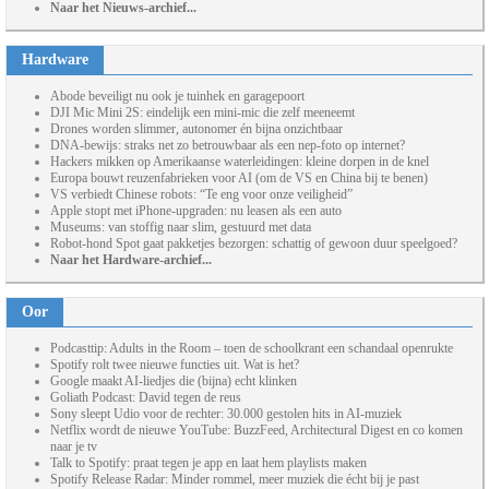
Naar het Nieuws-archief...
Hardware
Abode beveiligt nu ook je tuinhek en garagepoort
DJI Mic Mini 2S: eindelijk een mini-mic die zelf meeneemt
Drones worden slimmer, autonomer én bijna onzichtbaar
DNA-bewijs: straks net zo betrouwbaar als een nep-foto op internet?
Hackers mikken op Amerikaanse waterleidingen: kleine dorpen in de knel
Europa bouwt reuzenfabrieken voor AI (om de VS en China bij te benen)
VS verbiedt Chinese robots: “Te eng voor onze veiligheid”
Apple stopt met iPhone-upgraden: nu leasen als een auto
Museums: van stoffig naar slim, gestuurd met data
Robot-hond Spot gaat pakketjes bezorgen: schattig of gewoon duur speelgoed?
Naar het Hardware-archief...
Oor
Podcasttip: Adults in the Room – toen de schoolkrant een schandaal openrukte
Spotify rolt twee nieuwe functies uit. Wat is het?
Google maakt AI-liedjes die (bijna) echt klinken
Goliath Podcast: David tegen de reus
Sony sleept Udio voor de rechter: 30.000 gestolen hits in AI-muziek
Netflix wordt de nieuwe YouTube: BuzzFeed, Architectural Digest en co komen
naar je tv
Talk to Spotify: praat tegen je app en laat hem playlists maken
Spotify Release Radar: Minder rommel, meer muziek die écht bij je past