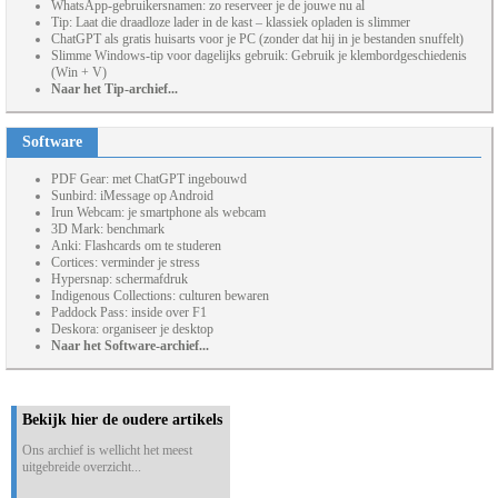
WhatsApp-gebruikersnamen: zo reserveer je de jouwe nu al
Tip: Laat die draadloze lader in de kast – klassiek opladen is slimmer
ChatGPT als gratis huisarts voor je PC (zonder dat hij in je bestanden snuffelt)
Slimme Windows-tip voor dagelijks gebruik: Gebruik je klembordgeschiedenis
(Win + V)
Naar het Tip-archief...
Software
PDF Gear: met ChatGPT ingebouwd
Sunbird: iMessage op Android
Irun Webcam: je smartphone als webcam
3D Mark: benchmark
Anki: Flashcards om te studeren
Cortices: verminder je stress
Hypersnap: schermafdruk
Indigenous Collections: culturen bewaren
Paddock Pass: inside over F1
Deskora: organiseer je desktop
Naar het Software-archief...
Bekijk hier de oudere artikels
Ons archief is wellicht het meest
uitgebreide overzicht...