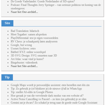
De Goede Vaderlander: Goede Nederlander of SD-spion?
Podcast: Final Thoughts Jerry Springer – van serieuze politicus tot koning van de
stoelengevec
Naar het Oor-archief...
Site
Bad Translation: hilarisch
Meet Togather: samen afspreken
PlayDifferential: test je eigen vooroordelen
RV Chess: je schaakpartij laten analyseren
Google, but wrong
Usenet Archives: retro
Babbel XYZ: online woordspel
3D SVG Design: SVG omzetten naar 3D
Art Atlas: waar vind je kunst?
Bingebuster: videotheek
Naar het Site-archief...
Tip
Google Maps wordt je persoonlijke assistent: eten bestellen met één zin
Tip: Zo gebruik je (of blokkeer je) de nieuwe @all in WhatsApp
Tip: sneller AI-edits in Google Photos
Hoe geraak je van die vervelende dark modus van een website af?
Active Noise Cancelling vs Passief – zo kies (en gebruikt) je ze slim
Gemini zat je dwars? Zo schakel je terug naar de goede oude Google Assistant