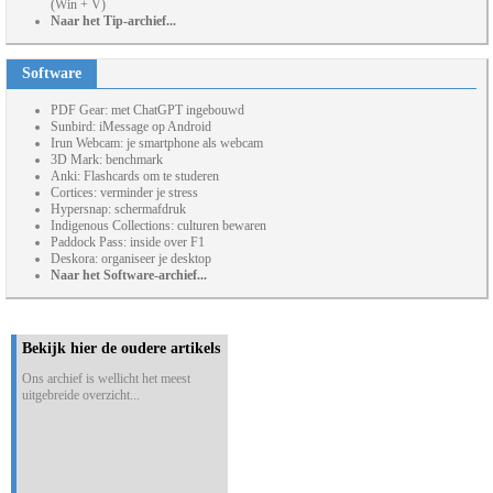
(Win + V)
Naar het Tip-archief...
Software
PDF Gear: met ChatGPT ingebouwd
Sunbird: iMessage op Android
Irun Webcam: je smartphone als webcam
3D Mark: benchmark
Anki: Flashcards om te studeren
Cortices: verminder je stress
Hypersnap: schermafdruk
Indigenous Collections: culturen bewaren
Paddock Pass: inside over F1
Deskora: organiseer je desktop
Naar het Software-archief...
Bekijk hier de oudere artikels
Ons archief is wellicht het meest
uitgebreide overzicht...