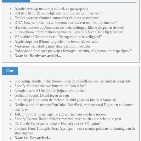
Abode beveiligt nu ook je tuinhek en garagepoort
DJI Mic Mini 2S: eindelijk een mini-mic die zelf meeneemt
Drones worden slimmer, autonomer én bijna onzichtbaar
DNA-bewijs: straks net zo betrouwbaar als een nep-foto op internet?
Hackers mikken op Amerikaanse waterleidingen: kleine dorpen in de knel
Europa bouwt reuzenfabrieken voor AI (om de VS en China bij te benen)
VS verbiedt Chinese robots: “Te eng voor onze veiligheid”
Apple stopt met iPhone-upgraden: nu leasen als een auto
Museums: van stoffig naar slim, gestuurd met data
Robot-hond Spot gaat pakketjes bezorgen: schattig of gewoon duur speelgoed?
Naar het Hardware-archief...
Oor
Podcasttip: Adults in the Room – toen de schoolkrant een schandaal openrukte
Spotify rolt twee nieuwe functies uit. Wat is het?
Google maakt AI-liedjes die (bijna) echt klinken
Goliath Podcast: David tegen de reus
Sony sleept Udio voor de rechter: 30.000 gestolen hits in AI-muziek
Netflix wordt de nieuwe YouTube: BuzzFeed, Architectural Digest en co komen
naar je tv
Talk to Spotify: praat tegen je app en laat hem playlists maken
Spotify Release Radar: Minder rommel, meer muziek die écht bij je past
De Goede Vaderlander: Goede Nederlander of SD-spion?
Podcast: Final Thoughts Jerry Springer – van serieuze politicus tot koning van de
stoelengevec
Naar het Oor-archief...