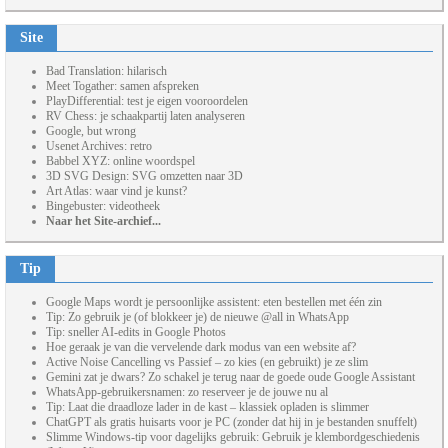
Site
Bad Translation: hilarisch
Meet Togather: samen afspreken
PlayDifferential: test je eigen vooroordelen
RV Chess: je schaakpartij laten analyseren
Google, but wrong
Usenet Archives: retro
Babbel XYZ: online woordspel
3D SVG Design: SVG omzetten naar 3D
Art Atlas: waar vind je kunst?
Bingebuster: videotheek
Naar het Site-archief...
Tip
Google Maps wordt je persoonlijke assistent: eten bestellen met één zin
Tip: Zo gebruik je (of blokkeer je) de nieuwe @all in WhatsApp
Tip: sneller AI-edits in Google Photos
Hoe geraak je van die vervelende dark modus van een website af?
Active Noise Cancelling vs Passief – zo kies (en gebruikt) je ze slim
Gemini zat je dwars? Zo schakel je terug naar de goede oude Google Assistant
WhatsApp-gebruikersnamen: zo reserveer je de jouwe nu al
Tip: Laat die draadloze lader in de kast – klassiek opladen is slimmer
ChatGPT als gratis huisarts voor je PC (zonder dat hij in je bestanden snuffelt)
Slimme Windows-tip voor dagelijks gebruik: Gebruik je klembordgeschiedenis