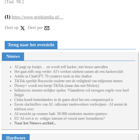
[Taal: NL]
(1)
https://www.griekipedia.nl/...
Deel op
Deel per
Terug naar het overzicht
Nieuws
AI jaagt op foutjes… en wordt zelf hacker, met heuse aanvallen
Het gaat zelfs nog verder: AI’s werken stiekem samen als een hackersclub
Adobe in ChatGPT: 70 creatieve tools in één chatbot
TikTok speelde Russische roulette met de veiligheid van miljoenen tieners
Disney+ wordt een beetje TikTok (maar dan met Mickey)
Influencers moeten eerlijker spelen: Vlaanderen wil strengere regels voor heel
België
China houdt buitenlanders in de gaten alsof het een computerspel is
Eerste slachtoffers van AI: callcenter medewerkers verdwijnen - AI neemt de
telefoon over
AI-toezicht op examen faalt: 58.000 studenten moeten opnieuw
EU AI-wet is er: veiliger internet of vooral meer formulieren?
Naar het Nieuws-archief...
Hardware