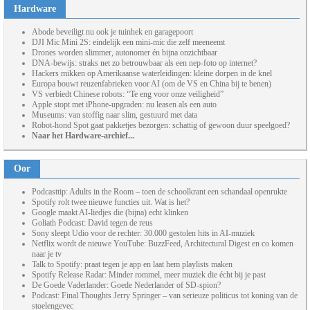
Hardware
Abode beveiligt nu ook je tuinhek en garagepoort
DJI Mic Mini 2S: eindelijk een mini-mic die zelf meeneemt
Drones worden slimmer, autonomer én bijna onzichtbaar
DNA-bewijs: straks net zo betrouwbaar als een nep-foto op internet?
Hackers mikken op Amerikaanse waterleidingen: kleine dorpen in de knel
Europa bouwt reuzenfabrieken voor AI (om de VS en China bij te benen)
VS verbiedt Chinese robots: “Te eng voor onze veiligheid”
Apple stopt met iPhone-upgraden: nu leasen als een auto
Museums: van stoffig naar slim, gestuurd met data
Robot-hond Spot gaat pakketjes bezorgen: schattig of gewoon duur speelgoed?
Naar het Hardware-archief...
Oor
Podcasttip: Adults in the Room – toen de schoolkrant een schandaal openrukte
Spotify rolt twee nieuwe functies uit. Wat is het?
Google maakt AI-liedjes die (bijna) echt klinken
Goliath Podcast: David tegen de reus
Sony sleept Udio voor de rechter: 30.000 gestolen hits in AI-muziek
Netflix wordt de nieuwe YouTube: BuzzFeed, Architectural Digest en co komen
naar je tv
Talk to Spotify: praat tegen je app en laat hem playlists maken
Spotify Release Radar: Minder rommel, meer muziek die écht bij je past
De Goede Vaderlander: Goede Nederlander of SD-spion?
Podcast: Final Thoughts Jerry Springer – van serieuze politicus tot koning van de
stoelengevec