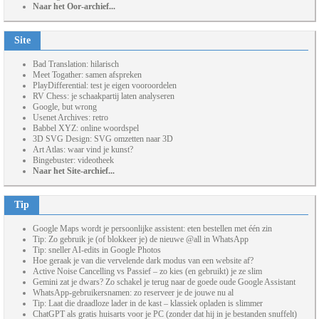
Naar het Oor-archief...
Site
Bad Translation: hilarisch
Meet Togather: samen afspreken
PlayDifferential: test je eigen vooroordelen
RV Chess: je schaakpartij laten analyseren
Google, but wrong
Usenet Archives: retro
Babbel XYZ: online woordspel
3D SVG Design: SVG omzetten naar 3D
Art Atlas: waar vind je kunst?
Bingebuster: videotheek
Naar het Site-archief...
Tip
Google Maps wordt je persoonlijke assistent: eten bestellen met één zin
Tip: Zo gebruik je (of blokkeer je) de nieuwe @all in WhatsApp
Tip: sneller AI-edits in Google Photos
Hoe geraak je van die vervelende dark modus van een website af?
Active Noise Cancelling vs Passief – zo kies (en gebruikt) je ze slim
Gemini zat je dwars? Zo schakel je terug naar de goede oude Google Assistant
WhatsApp-gebruikersnamen: zo reserveer je de jouwe nu al
Tip: Laat die draadloze lader in de kast – klassiek opladen is slimmer
ChatGPT als gratis huisarts voor je PC (zonder dat hij in je bestanden snuffelt)