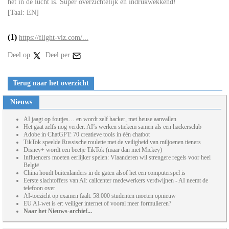
het in de lucht is. Super overzichtelijk en indrukwekkend!
[Taal: EN]
(1)
https://flight-viz.com/...
Deel op
Deel per
Terug naar het overzicht
Nieuws
AI jaagt op foutjes… en wordt zelf hacker, met heuse aanvallen
Het gaat zelfs nog verder: AI’s werken stiekem samen als een hackersclub
Adobe in ChatGPT: 70 creatieve tools in één chatbot
TikTok speelde Russische roulette met de veiligheid van miljoenen tieners
Disney+ wordt een beetje TikTok (maar dan met Mickey)
Influencers moeten eerlijker spelen: Vlaanderen wil strengere regels voor heel
België
China houdt buitenlanders in de gaten alsof het een computerspel is
Eerste slachtoffers van AI: callcenter medewerkers verdwijnen - AI neemt de
telefoon over
AI-toezicht op examen faalt: 58.000 studenten moeten opnieuw
EU AI-wet is er: veiliger internet of vooral meer formulieren?
Naar het Nieuws-archief...