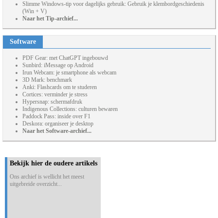
Slimme Windows-tip voor dagelijks gebruik: Gebruik je klembordgeschiedenis
(Win + V)
Naar het Tip-archief...
Software
PDF Gear: met ChatGPT ingebouwd
Sunbird: iMessage op Android
Irun Webcam: je smartphone als webcam
3D Mark: benchmark
Anki: Flashcards om te studeren
Cortices: verminder je stress
Hypersnap: schermafdruk
Indigenous Collections: culturen bewaren
Paddock Pass: inside over F1
Deskora: organiseer je desktop
Naar het Software-archief...
Bekijk hier de oudere artikels
Ons archief is wellicht het meest
uitgebreide overzicht...