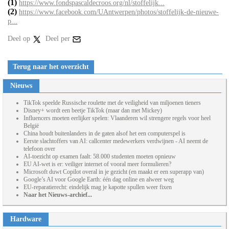
(1)
https://www.fondspascaldecroos.org/nl/stoffelijk...
(2)
https://www.facebook.com/UAntwerpen/photos/stoffelijk-de-nieuwe-
p...
Deel op
Deel per
Terug naar het overzicht
Nieuws
TikTok speelde Russische roulette met de veiligheid van miljoenen tieners
Disney+ wordt een beetje TikTok (maar dan met Mickey)
Influencers moeten eerlijker spelen: Vlaanderen wil strengere regels voor heel
België
China houdt buitenlanders in de gaten alsof het een computerspel is
Eerste slachtoffers van AI: callcenter medewerkers verdwijnen - AI neemt de
telefoon over
AI-toezicht op examen faalt: 58.000 studenten moeten opnieuw
EU AI-wet is er: veiliger internet of vooral meer formulieren?
Microsoft duwt Copilot overal in je gezicht (en maakt er een superapp van)
Google’s AI voor Google Earth: één dag online en alweer weg
EU-reparatierecht: eindelijk mag je kapotte spullen weer fixen
Naar het Nieuws-archief...
Hardware