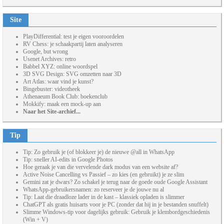
Site
PlayDifferential: test je eigen vooroordelen
RV Chess: je schaakpartij laten analyseren
Google, but wrong
Usenet Archives: retro
Babbel XYZ: online woordspel
3D SVG Design: SVG omzetten naar 3D
Art Atlas: waar vind je kunst?
Bingebuster: videotheek
Athenaeum Book Club: boekenclub
Mokkify: maak een mock-up aan
Naar het Site-archief...
Tip
Tip: Zo gebruik je (of blokkeer je) de nieuwe @all in WhatsApp
Tip: sneller AI-edits in Google Photos
Hoe geraak je van die vervelende dark modus van een website af?
Active Noise Cancelling vs Passief – zo kies (en gebruikt) je ze slim
Gemini zat je dwars? Zo schakel je terug naar de goede oude Google Assistant
WhatsApp-gebruikersnamen: zo reserveer je de jouwe nu al
Tip: Laat die draadloze lader in de kast – klassiek opladen is slimmer
ChatGPT als gratis huisarts voor je PC (zonder dat hij in je bestanden snuffelt)
Slimme Windows-tip voor dagelijks gebruik: Gebruik je klembordgeschiedenis
(Win + V)