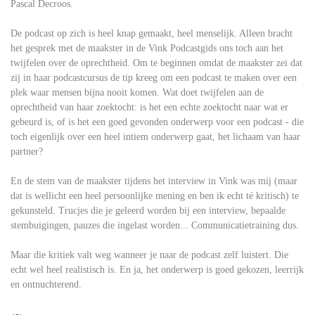
Pascal Decroos.
De podcast op zich is heel knap gemaakt, heel menselijk. Alleen bracht
het gesprek met de maakster in de Vink Podcastgids ons toch aan het
twijfelen over de oprechtheid. Om te beginnen omdat de maakster zei dat
zij in haar podcastcursus de tip kreeg om een podcast te maken over een
plek waar mensen bijna nooit komen. Wat doet twijfelen aan de
oprechtheid van haar zoektocht: is het een echte zoektocht naar wat er
gebeurd is, of is het een goed gevonden onderwerp voor een podcast - die
toch eigenlijk over een heel intiem onderwerp gaat, het lichaam van haar
partner?
En de stem van de maakster tijdens het interview in Vink was mij (maar
dat is wellicht een heel persoonlijke mening en ben ik echt té kritisch) te
gekunsteld. Trucjes die je geleerd worden bij een interview, bepaalde
stembuigingen, pauzes die ingelast worden... Communicatietraining dus.
Maar die kritiek valt weg wanneer je naar de podcast zelf luistert. Die
echt wel heel realistisch is. En ja, het onderwerp is goed gekozen, leerrijk
en ontnuchterend.