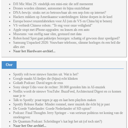
DJI Mic Mini 2S: eindelijk een mini-mic die zelf meeneemt
Drones worden slimmer, autonomer én bijna onzichtbaar
DNA-bewijs: straks net zo betrouwbaar als een nep-foto op internet?
Hackers mikken op Amerikaanse waterleidingen: kleine dorpen in de knel
Europa bouwt reuzenfabrieken voor AI (om de VS en China bij te benen)
VS verbiedt Chinese robots: “Te eng voor onze veiligheid”
Apple stopt met iPhone-upgraden: nu leasen als een auto
Museums: van stoffig naar slim, gestuurd met data
Robot-hond Spot gaat pakketjes bezorgen: schattig of gewoon duur speelgoed?
Samsung Unpacked 2026: Vouwbare telefoons, slimme horloges én een bril die
alles ziet
Naar het Hardware-archief...
Oor
Spotify rolt twee nieuwe functies uit. Wat is het?
Google maakt AI-liedjes die (bijna) echt klinken
Goliath Podcast: David tegen de reus
Sony sleept Udio voor de rechter: 30.000 gestolen hits in AI-muziek
Netflix wordt de nieuwe YouTube: BuzzFeed, Architectural Digest en co komen
naar je tv
Talk to Spotify: praat tegen je app en laat hem playlists maken
Spotify Release Radar: Minder rommel, meer muziek die écht bij je past
De Goede Vaderlander: Goede Nederlander of SD-spion?
Podcast: Final Thoughts Jerry Springer – van serieuze politicus tot koning van de
stoelengevec
De Quantum Podcast: Schrödinger’s kat legt het uit (of toch niet?)
Naar het Oor-archief...