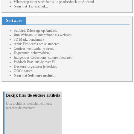
WhatsApp toont weer foto’s uit je adresboek op Android
Naar het Tip-archief...
Software
Sunbird: iMessage op Android
Irun Webcam: je smartphone als webcam
3D Mark: benchmark
Anki: Flashcards om te studeren
Cortices: verminder je stress
Hypersnap: schermafdruk
Indigenous Collections: culturen bewaren
Paddock Pass: inside over F1
Deskora: organiseer je desktop
GOG: games
Naar het Software-archief...
Bekijk hier de oudere artikels
Ons archief is wellicht het meest
uitgebreide overzicht...