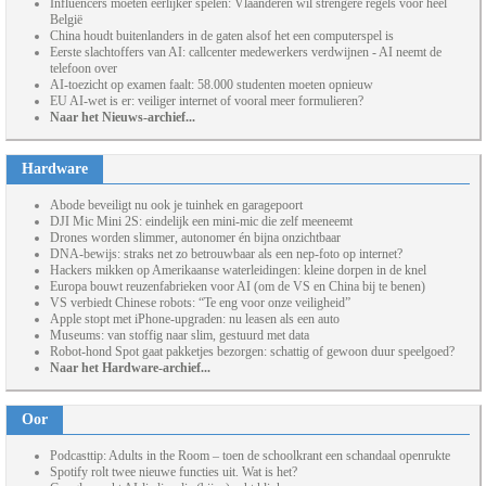
Influencers moeten eerlijker spelen: Vlaanderen wil strengere regels voor heel
België
China houdt buitenlanders in de gaten alsof het een computerspel is
Eerste slachtoffers van AI: callcenter medewerkers verdwijnen - AI neemt de
telefoon over
AI-toezicht op examen faalt: 58.000 studenten moeten opnieuw
EU AI-wet is er: veiliger internet of vooral meer formulieren?
Naar het Nieuws-archief...
Hardware
Abode beveiligt nu ook je tuinhek en garagepoort
DJI Mic Mini 2S: eindelijk een mini-mic die zelf meeneemt
Drones worden slimmer, autonomer én bijna onzichtbaar
DNA-bewijs: straks net zo betrouwbaar als een nep-foto op internet?
Hackers mikken op Amerikaanse waterleidingen: kleine dorpen in de knel
Europa bouwt reuzenfabrieken voor AI (om de VS en China bij te benen)
VS verbiedt Chinese robots: “Te eng voor onze veiligheid”
Apple stopt met iPhone-upgraden: nu leasen als een auto
Museums: van stoffig naar slim, gestuurd met data
Robot-hond Spot gaat pakketjes bezorgen: schattig of gewoon duur speelgoed?
Naar het Hardware-archief...
Oor
Podcasttip: Adults in the Room – toen de schoolkrant een schandaal openrukte
Spotify rolt twee nieuwe functies uit. Wat is het?