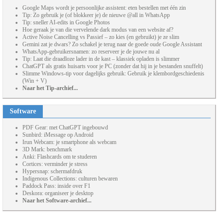
Google Maps wordt je persoonlijke assistent: eten bestellen met één zin
Tip: Zo gebruik je (of blokkeer je) de nieuwe @all in WhatsApp
Tip: sneller AI-edits in Google Photos
Hoe geraak je van die vervelende dark modus van een website af?
Active Noise Cancelling vs Passief – zo kies (en gebruikt) je ze slim
Gemini zat je dwars? Zo schakel je terug naar de goede oude Google Assistant
WhatsApp-gebruikersnamen: zo reserveer je de jouwe nu al
Tip: Laat die draadloze lader in de kast – klassiek opladen is slimmer
ChatGPT als gratis huisarts voor je PC (zonder dat hij in je bestanden snuffelt)
Slimme Windows-tip voor dagelijks gebruik: Gebruik je klembordgeschiedenis
(Win + V)
Naar het Tip-archief...
Software
PDF Gear: met ChatGPT ingebouwd
Sunbird: iMessage op Android
Irun Webcam: je smartphone als webcam
3D Mark: benchmark
Anki: Flashcards om te studeren
Cortices: verminder je stress
Hypersnap: schermafdruk
Indigenous Collections: culturen bewaren
Paddock Pass: inside over F1
Deskora: organiseer je desktop
Naar het Software-archief...