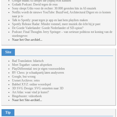
Google maakt AI-liedjes die (bijna) echt klinken
Goliath Podcast: David tegen de reus
Sony sleept Udio voor de rechter: 30.000 gestolen hits in AI-muziek
Netflix wordt de nieuwe YouTube: BuzzFeed, Architectural Digest en co komen
naar je tv
Talk to Spotify: praat tegen je app en laat hem playlists maken
Spotify Release Radar: Minder rommel, meer muziek die écht bij je past
De Goede Vaderlander: Goede Nederlander of SD-spion?
Podcast: Final Thoughts Jerry Springer – van serieuze politicus tot koning van de
stoelengevec
Naar het Oor-archief...
Site
Bad Translation: hilarisch
Meet Togather: samen afspreken
PlayDifferential: test je eigen vooroordelen
RV Chess: je schaakpartij laten analyseren
Google, but wrong
Usenet Archives: retro
Babbel XYZ: online woordspel
3D SVG Design: SVG omzetten naar 3D
Art Atlas: waar vind je kunst?
Bingebuster: videotheek
Naar het Site-archief...
Tip