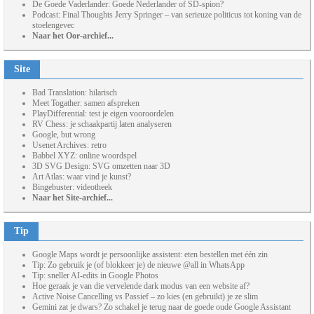
De Goede Vaderlander: Goede Nederlander of SD-spion?
Podcast: Final Thoughts Jerry Springer – van serieuze politicus tot koning van de
stoelengevec
Naar het Oor-archief...
Site
Bad Translation: hilarisch
Meet Togather: samen afspreken
PlayDifferential: test je eigen vooroordelen
RV Chess: je schaakpartij laten analyseren
Google, but wrong
Usenet Archives: retro
Babbel XYZ: online woordspel
3D SVG Design: SVG omzetten naar 3D
Art Atlas: waar vind je kunst?
Bingebuster: videotheek
Naar het Site-archief...
Tip
Google Maps wordt je persoonlijke assistent: eten bestellen met één zin
Tip: Zo gebruik je (of blokkeer je) de nieuwe @all in WhatsApp
Tip: sneller AI-edits in Google Photos
Hoe geraak je van die vervelende dark modus van een website af?
Active Noise Cancelling vs Passief – zo kies (en gebruikt) je ze slim
Gemini zat je dwars? Zo schakel je terug naar de goede oude Google Assistant