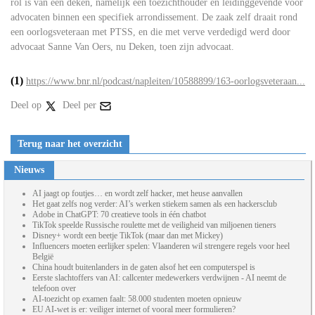
rol is van een deken, namelijk een toezichthouder en leidinggevende voor
advocaten binnen een specifiek arrondissement. De zaak zelf draait rond
een oorlogsveteraan met PTSS, en die met verve verdedigd werd door
advocaat Sanne Van Oers, nu Deken, toen zijn advocaat.
(1)
https://www.bnr.nl/podcast/napleiten/10588899/163-oorlogsveteraan...
Deel op
Deel per
Terug naar het overzicht
Nieuws
AI jaagt op foutjes… en wordt zelf hacker, met heuse aanvallen
Het gaat zelfs nog verder: AI’s werken stiekem samen als een hackersclub
Adobe in ChatGPT: 70 creatieve tools in één chatbot
TikTok speelde Russische roulette met de veiligheid van miljoenen tieners
Disney+ wordt een beetje TikTok (maar dan met Mickey)
Influencers moeten eerlijker spelen: Vlaanderen wil strengere regels voor heel
België
China houdt buitenlanders in de gaten alsof het een computerspel is
Eerste slachtoffers van AI: callcenter medewerkers verdwijnen - AI neemt de
telefoon over
AI-toezicht op examen faalt: 58.000 studenten moeten opnieuw
EU AI-wet is er: veiliger internet of vooral meer formulieren?