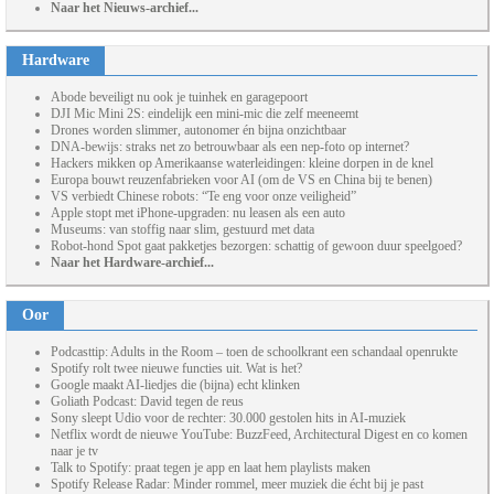
Naar het Nieuws-archief...
Hardware
Abode beveiligt nu ook je tuinhek en garagepoort
DJI Mic Mini 2S: eindelijk een mini-mic die zelf meeneemt
Drones worden slimmer, autonomer én bijna onzichtbaar
DNA-bewijs: straks net zo betrouwbaar als een nep-foto op internet?
Hackers mikken op Amerikaanse waterleidingen: kleine dorpen in de knel
Europa bouwt reuzenfabrieken voor AI (om de VS en China bij te benen)
VS verbiedt Chinese robots: “Te eng voor onze veiligheid”
Apple stopt met iPhone-upgraden: nu leasen als een auto
Museums: van stoffig naar slim, gestuurd met data
Robot-hond Spot gaat pakketjes bezorgen: schattig of gewoon duur speelgoed?
Naar het Hardware-archief...
Oor
Podcasttip: Adults in the Room – toen de schoolkrant een schandaal openrukte
Spotify rolt twee nieuwe functies uit. Wat is het?
Google maakt AI-liedjes die (bijna) echt klinken
Goliath Podcast: David tegen de reus
Sony sleept Udio voor de rechter: 30.000 gestolen hits in AI-muziek
Netflix wordt de nieuwe YouTube: BuzzFeed, Architectural Digest en co komen
naar je tv
Talk to Spotify: praat tegen je app en laat hem playlists maken
Spotify Release Radar: Minder rommel, meer muziek die écht bij je past