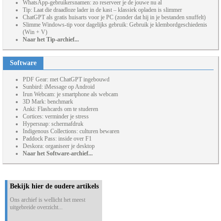
WhatsApp-gebruikersnamen: zo reserveer je de jouwe nu al
Tip: Laat die draadloze lader in de kast – klassiek opladen is slimmer
ChatGPT als gratis huisarts voor je PC (zonder dat hij in je bestanden snuffelt)
Slimme Windows-tip voor dagelijks gebruik: Gebruik je klembordgeschiedenis
(Win + V)
Naar het Tip-archief...
Software
PDF Gear: met ChatGPT ingebouwd
Sunbird: iMessage op Android
Irun Webcam: je smartphone als webcam
3D Mark: benchmark
Anki: Flashcards om te studeren
Cortices: verminder je stress
Hypersnap: schermafdruk
Indigenous Collections: culturen bewaren
Paddock Pass: inside over F1
Deskora: organiseer je desktop
Naar het Software-archief...
Bekijk hier de oudere artikels
Ons archief is wellicht het meest
uitgebreide overzicht...