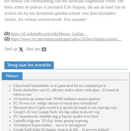
het verhaal van vereenzaming van een steenrijke ongehuwde vrouw. Het
brein achter de podcast is journalist Erik Raspoet, die aan de hand van de
artikels die hij een decennium geleden schreef over deze bijzondere
familie, het verhaal reconstrueerde. Een aanrader!
(1)
https://nl.wikipedia.org/wiki/Hector_Carlier...
(2)
https://www.vrt.be/vrtmax/podcasts/radio-1/h/het-fortuin-carlier/...
Deel op
Deel per
Terug naar het overzicht
Nieuws
China houdt buitenlanders in de gaten alsof het een computerspel is
Eerste slachtoffers van AI: callcenter medewerkers verdwijnen - AI neemt de
telefoon over
AI-toezicht op examen faalt: 58.000 studenten moeten opnieuw
EU AI-wet is er: veiliger internet of vooral meer formulieren?
Microsoft duwt Copilot overal in je gezicht (en maakt er een superapp van)
Google’s AI voor Google Earth: één dag online en alweer weg
EU-reparatierecht: eindelijk mag je kapotte spullen weer fixen
LinkedIn krijgt een ‘AI-slop’-knop: genoeg is genoeg
AI-bedrijven kopen boeken… om ze te versnipperen
Google Earth krijgt AI-plaatjes: terug in de tijd… of gewoon gokken?