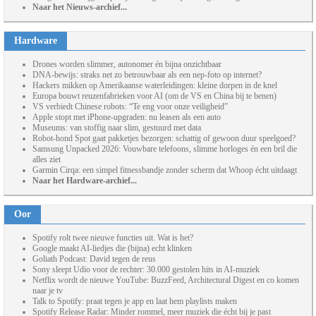
Naar het Nieuws-archief...
Hardware
Drones worden slimmer, autonomer én bijna onzichtbaar
DNA-bewijs: straks net zo betrouwbaar als een nep-foto op internet?
Hackers mikken op Amerikaanse waterleidingen: kleine dorpen in de knel
Europa bouwt reuzenfabrieken voor AI (om de VS en China bij te benen)
VS verbiedt Chinese robots: “Te eng voor onze veiligheid”
Apple stopt met iPhone-upgraden: nu leasen als een auto
Museums: van stoffig naar slim, gestuurd met data
Robot-hond Spot gaat pakketjes bezorgen: schattig of gewoon duur speelgoed?
Samsung Unpacked 2026: Vouwbare telefoons, slimme horloges én een bril die
alles ziet
Garmin Cirqa: een simpel fitnessbandje zonder scherm dat Whoop écht uitdaagt
Naar het Hardware-archief...
Oor
Spotify rolt twee nieuwe functies uit. Wat is het?
Google maakt AI-liedjes die (bijna) echt klinken
Goliath Podcast: David tegen de reus
Sony sleept Udio voor de rechter: 30.000 gestolen hits in AI-muziek
Netflix wordt de nieuwe YouTube: BuzzFeed, Architectural Digest en co komen
naar je tv
Talk to Spotify: praat tegen je app en laat hem playlists maken
Spotify Release Radar: Minder rommel, meer muziek die écht bij je past