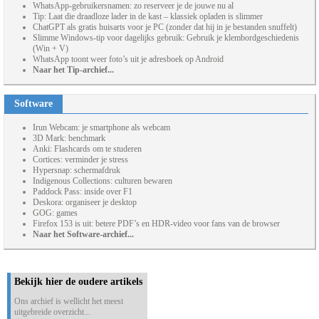
WhatsApp-gebruikersnamen: zo reserveer je de jouwe nu al
Tip: Laat die draadloze lader in de kast – klassiek opladen is slimmer
ChatGPT als gratis huisarts voor je PC (zonder dat hij in je bestanden snuffelt)
Slimme Windows-tip voor dagelijks gebruik: Gebruik je klembordgeschiedenis
(Win + V)
WhatsApp toont weer foto’s uit je adresboek op Android
Naar het Tip-archief...
Software
Irun Webcam: je smartphone als webcam
3D Mark: benchmark
Anki: Flashcards om te studeren
Cortices: verminder je stress
Hypersnap: schermafdruk
Indigenous Collections: culturen bewaren
Paddock Pass: inside over F1
Deskora: organiseer je desktop
GOG: games
Firefox 153 is uit: betere PDF’s en HDR-video voor fans van de browser
Naar het Software-archief...
Bekijk hier de oudere artikels
Ons archief is wellicht het meest
uitgebreide overzicht...