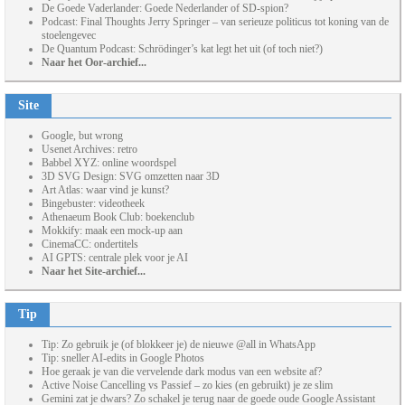
De Goede Vaderlander: Goede Nederlander of SD-spion?
Podcast: Final Thoughts Jerry Springer – van serieuze politicus tot koning van de
stoelengevec
De Quantum Podcast: Schrödinger’s kat legt het uit (of toch niet?)
Naar het Oor-archief...
Site
Google, but wrong
Usenet Archives: retro
Babbel XYZ: online woordspel
3D SVG Design: SVG omzetten naar 3D
Art Atlas: waar vind je kunst?
Bingebuster: videotheek
Athenaeum Book Club: boekenclub
Mokkify: maak een mock-up aan
CinemaCC: ondertitels
AI GPTS: centrale plek voor je AI
Naar het Site-archief...
Tip
Tip: Zo gebruik je (of blokkeer je) de nieuwe @all in WhatsApp
Tip: sneller AI-edits in Google Photos
Hoe geraak je van die vervelende dark modus van een website af?
Active Noise Cancelling vs Passief – zo kies (en gebruikt) je ze slim
Gemini zat je dwars? Zo schakel je terug naar de goede oude Google Assistant