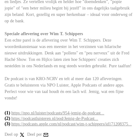
en liedjes. Ze vertellen vrolijk en helder hoe “doemdenken”, “popie
jopie” of “een beter milieu begint bij jezelf” in ons dagelijks taalgebruik
zijn beland. Kort, gezellig en super herkenbaar – ideaal voor onderweg of
op de bank.
Speciale aflevering over Wim T. Schippers
Een echte parel is de aflevering over Wim T. Schippers. Deze
woordenkunstenaar was een meester in het verzinnen van hilarische
nieuwe uitdrukkingen. Denk aan “pollens” en “peu nerveux” uit de Fred
Haché Show. Ton en Hijlco laten zien hoe Schippers’ creaties zich
nestelden in ons Nederlands en nog steeds worden gebruikt. Pure taalfun!
De podcast is van KRO-NCRV en telt al meer dan 120 afleveringen.
Gratis te beluisteren via NPO Luister, Apple Podcasts of andere apps.
Perfect voor wie van taal houdt én een lach wil. Jemig, wat een fijne
vondst!
(1)
https://npo.nl/luister/podcasts/954-jemig-de-podcast...
(2)
https://podcastluisteren.nl/pod/Jemig-de-Podcast...
(3)
https://podcasts.apple.com/nl/podcast/wim-t-schippers/id171208375...
Deel op
Deel per