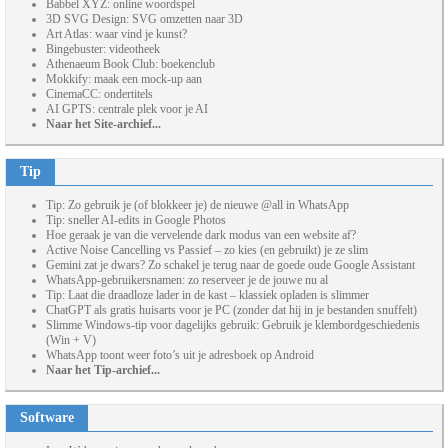
Babbel XYZ: online woordspel
3D SVG Design: SVG omzetten naar 3D
Art Atlas: waar vind je kunst?
Bingebuster: videotheek
Athenaeum Book Club: boekenclub
Mokkify: maak een mock-up aan
CinemaCC: ondertitels
AI GPTS: centrale plek voor je AI
Naar het Site-archief...
Tip
Tip: Zo gebruik je (of blokkeer je) de nieuwe @all in WhatsApp
Tip: sneller AI-edits in Google Photos
Hoe geraak je van die vervelende dark modus van een website af?
Active Noise Cancelling vs Passief – zo kies (en gebruikt) je ze slim
Gemini zat je dwars? Zo schakel je terug naar de goede oude Google Assistant
WhatsApp-gebruikersnamen: zo reserveer je de jouwe nu al
Tip: Laat die draadloze lader in de kast – klassiek opladen is slimmer
ChatGPT als gratis huisarts voor je PC (zonder dat hij in je bestanden snuffelt)
Slimme Windows-tip voor dagelijks gebruik: Gebruik je klembordgeschiedenis
(Win + V)
WhatsApp toont weer foto’s uit je adresboek op Android
Naar het Tip-archief...
Software