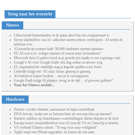
Terug naar het overzicht
Nieuws
China houdt buitenlanders in de gaten alsof het een computerspel is
Eerste slachtoffers van AI: callcenter medewerkers verdwijnen - AI neemt de
telefoon over
AI-toezicht op examen faalt: 58.000 studenten moeten opnieuw
EU AI-wet is er: veiliger internet of vooral meer formulieren?
Microsoft duwt Copilot overal in je gezicht (en maakt er een superapp van)
Google’s AI voor Google Earth: één dag online en alweer weg
EU-reparatierecht: eindelijk mag je kapotte spullen weer fixen
LinkedIn krijgt een ‘AI-slop’-knop: genoeg is genoeg
AI-bedrijven kopen boeken… om ze te versnipperen
Google Earth krijgt AI-plaatjes: terug in de tijd… of gewoon gokken?
Naar het Nieuws-archief...
Hardware
Drones worden slimmer, autonomer én bijna onzichtbaar
DNA-bewijs: straks net zo betrouwbaar als een nep-foto op internet?
Hackers mikken op Amerikaanse waterleidingen: kleine dorpen in de knel
Europa bouwt reuzenfabrieken voor AI (om de VS en China bij te benen)
VS verbiedt Chinese robots: “Te eng voor onze veiligheid”
Apple stopt met iPhone-upgraden: nu leasen als een auto