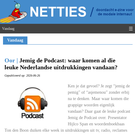
☰
Vandaag
Vandaag
Oor |
Jemig de Podcast: waar komen al die
leuke Nederlandse uitdrukkingen vandaan?
Gepubliceerd op: 2026-06-26
Ken je dat gevoel? Je zegt “jemig de
pemig” of “asjemenou” zonder erbij
na te denken. Maar waar komen die
grappige woorden eigenlijk
vandaan? Daar gaat de leuke podcast
Jemig de Podcast over. Presentator
Hijlco Span en woordenboekbaas
Ton den Boon duiken elke week in uitdrukkingen uit tv, radio, reclames