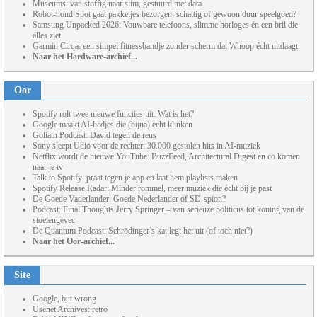
Museums: van stoffig naar slim, gestuurd met data
Robot-hond Spot gaat pakketjes bezorgen: schattig of gewoon duur speelgoed?
Samsung Unpacked 2026: Vouwbare telefoons, slimme horloges én een bril die
alles ziet
Garmin Cirqa: een simpel fitnessbandje zonder scherm dat Whoop écht uitdaagt
Naar het Hardware-archief...
Oor
Spotify rolt twee nieuwe functies uit. Wat is het?
Google maakt AI-liedjes die (bijna) echt klinken
Goliath Podcast: David tegen de reus
Sony sleept Udio voor de rechter: 30.000 gestolen hits in AI-muziek
Netflix wordt de nieuwe YouTube: BuzzFeed, Architectural Digest en co komen
naar je tv
Talk to Spotify: praat tegen je app en laat hem playlists maken
Spotify Release Radar: Minder rommel, meer muziek die écht bij je past
De Goede Vaderlander: Goede Nederlander of SD-spion?
Podcast: Final Thoughts Jerry Springer – van serieuze politicus tot koning van de
stoelengevec
De Quantum Podcast: Schrödinger’s kat legt het uit (of toch niet?)
Naar het Oor-archief...
Site
Google, but wrong
Usenet Archives: retro