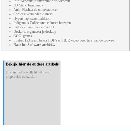
Irun Webcam: je smartphone als webcam
3D Mark: benchmark
Anki: Flashcards om te studeren
Cortices: verminder je stress
Hypersnap: schermafdruk
Indigenous Collections: culturen bewaren
Paddock Pass: inside over F1
Deskora: organiseer je desktop
GOG: games
Firefox 153 is uit: betere PDF’s en HDR-video voor fans van de browser
Naar het Software-archief...
Bekijk hier de oudere artikels
Ons archief is wellicht het meest
uitgebreide overzicht...