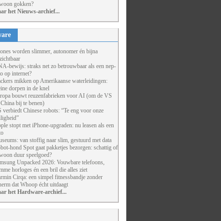
woon gokken?
ar het Nieuws-archief...
are
ones worden slimmer, autonomer én bijna
zichtbaar
A-bewijs: straks net zo betrouwbaar als een nep-
to op internet?
ckers mikken op Amerikaanse waterleidingen:
eine dorpen in de knel
ropa bouwt reuzenfabrieken voor AI (om de VS
 China bij te benen)
 verbiedt Chinese robots: “Te eng voor onze
iligheid”
ple stopt met iPhone-upgraden: nu leasen als een
to
seums: van stoffig naar slim, gestuurd met data
bot-hond Spot gaat pakketjes bezorgen: schattig of
woon duur speelgoed?
msung Unpacked 2026: Vouwbare telefoons,
imme horloges én een bril die alles ziet
rmin Cirqa: een simpel fitnessbandje zonder
herm dat Whoop écht uitdaagt
ar het Hardware-archief...