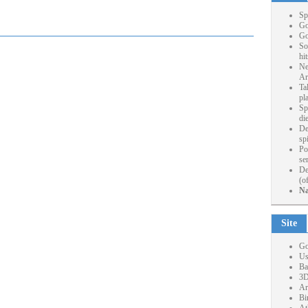
Sp
Go
Go
So
hi
Ne
Ar
Ta
pl
Sp
die
De
sp
Po
se
De
(o
Na
Site
Go
Us
Ba
3D
Ar
Bi