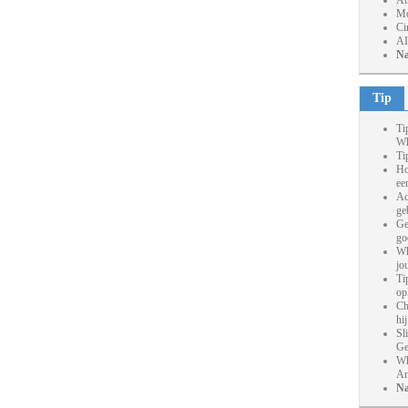
At
Mo
Ci
AI
Na
Tip
Ti
Wh
Ti
Ho
ee
Ac
ge
Ge
go
Wh
jo
Ti
op
Ch
hi
Sl
Ge
Wh
An
Na