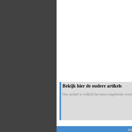
Bekijk hier de oudere artikels
Ons archief is wellicht het meest uitgebreide overzi
All