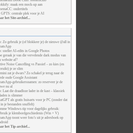
henaeum Book Club: boekenclub
kkify: maak een mock-up aan
nemaCC: ondertitels
 GPTS: centrale plek voor je AI
ar het Site-archief...
p: Zo gebruik je (of blokkeer je) de nieuwe @all in
atsApp
p: sneller AI-edits in Google Photos
e geraak je van die vervelende dark modus van
n website af?
tive Noise Cancelling vs Passief – zo kies (en
bruikt) je ze slim
mini zat je dwars? Zo schakel je terug naar de
ede oude Google Assistant
atsApp-gebruikersnamen: zo reserveer je de
uwe nu al
p: Laat die draadloze lader in de kast – klassiek
laden is slimmer
atGPT als gratis huisarts voor je PC (zonder dat
j in je bestanden snuffelt)
imme Windows-tip voor dagelijks gebruik:
bruik je klembordgeschiedenis (Win + V)
atsApp toont weer foto’s uit je adresboek op
droid
ar het Tip-archief...