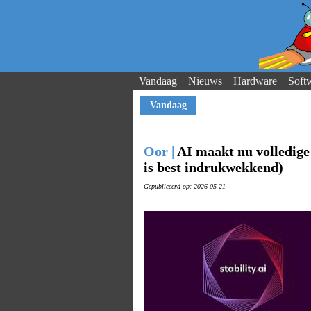
Vandaag
Nieuws
Hardware
Soft
Vandaag
Oor |
AI maakt nu volledig
is best indrukwekkend)
Gepubliceerd op: 2026-05-21