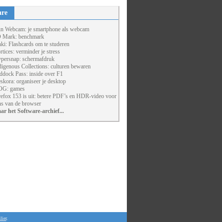
are
un Webcam: je smartphone als webcam
 Mark: benchmark
ki: Flashcards om te studeren
rtices: verminder je stress
persnap: schermafdruk
digenous Collections: culturen bewaren
ddock Pass: inside over F1
skora: organiseer je desktop
G: games
refox 153 is uit: betere PDF’s en HDR-video voor
ns van de browser
ar het Software-archief...
lier
.