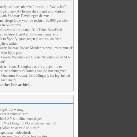
otify rolt twee nieuwe functies uit. Wat is het?
ogle maakt AI-liedjes die (bijna) echt klinken
liath Podcast: David tegen de reus
ny sleept Udio voor de rechter: 30.000 gestolen
ts in AI-muziek
tflix wordt de nieuwe YouTube: BuzzFeed,
chitectural Digest en co komen naar je tv
lk to Spotify: praat tegen je app en laat hem
aylists maken
otify Release Radar: Minder rommel, meer muziek
 écht bij je past
 Goede Vaderlander: Goede Nederlander of SD-
ion?
dcast: Final Thoughts Jerry Springer – van
rieuze politicus tot koning van de stoelengevec
 Quantum Podcast: Schrödinger’s kat legt het uit
f toch niet?)
ar het Oor-archief...
ogle, but wrong
enet Archives: retro
bbel XYZ: online woordspel
 SVG Design: SVG omzetten naar 3D
t Atlas: waar vind je kunst?
ngebuster: videotheek