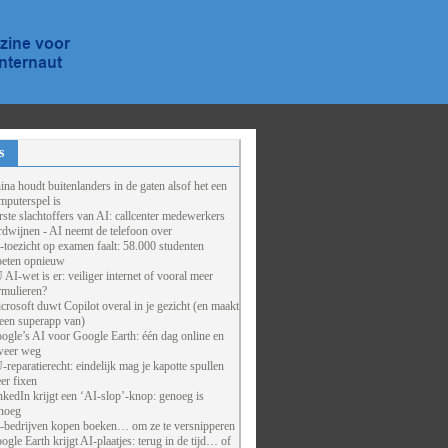
s
ina houdt buitenlanders in de gaten alsof het een
mputerspel is
rste slachtoffers van AI: callcenter medewerkers
rdwijnen - AI neemt de telefoon over
-toezicht op examen faalt: 58.000 studenten
eten opnieuw
 AI-wet is er: veiliger internet of vooral meer
rmulieren?
crosoft duwt Copilot overal in je gezicht (en maakt
 een superapp van)
ogle’s AI voor Google Earth: één dag online en
weer weg
-reparatierecht: eindelijk mag je kapotte spullen
er fixen
nkedIn krijgt een ‘AI-slop’-knop: genoeg is
noeg
-bedrijven kopen boeken… om ze te versnipperen
ogle Earth krijgt AI-plaatjes: terug in de tijd… of