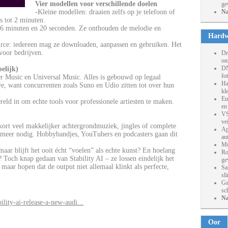
Vier modellen voor verschillende doelen
ge
-Kleine modellen: draaien zelfs op je telefoon of
Na
s tot 2 minuten.
 6 minuten en 20 seconden. Ze onthouden de melodie en
Hardw
urce: iedereen mag ze downloaden, aanpassen en gebruiken. Het
 voor bedrijven.
Dr
on
DN
elijk)
fo
ner Music en Universal Music. Alles is gebouwd op legaal
Ha
ve, want concurrenten zoals Suno en Udio zitten tot over hun
kl
Eu
ld in om echte tools voor professionele artiesten te maken.
en
VS
ve
ort veel makkelijker achtergrondmuziek, jingles of complete
Ap
eer nodig. Hobbybandjes, YouTubers en podcasters gaan dit
au
Mu
aar blijft het ooit écht “voelen” als echte kunst? En hoelang
Ro
? Toch knap gedaan van Stability AI – ze lossen eindelijk het
ge
u maar hopen dat de output niet allemaal klinkt als perfecte,
Sa
sl
Ga
sc
Na
ility-ai-release-a-new-audi...
Oor