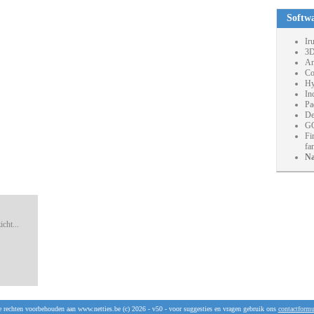
Softw
Ir
3D
An
Co
Hy
In
Pa
De
GO
Fi
fa
Na
cht...
e rechten voorbehouden aan www.netties.be (c) 2026 - v50 - voor suggesties en vragen gebruik ons
contactformu