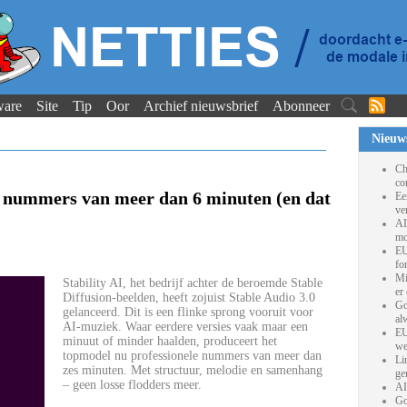
ware
Site
Tip
Oor
Archief nieuwsbrief
Abonneer
Nieuw
Ch
co
e nummers van meer dan 6 minuten (en dat
Ee
ve
AI
mo
EU
fo
Mi
Stability AI, het bedrijf achter de beroemde Stable
er
Diffusion-beelden, heeft zojuist Stable Audio 3.0
Go
gelanceerd. Dit is een flinke sprong vooruit voor
al
AI-muziek. Waar eerdere versies vaak maar een
EU
minuut of minder haalden, produceert het
we
topmodel nu professionele nummers van meer dan
Li
zes minuten. Met structuur, melodie en samenhang
ge
– geen losse flodders meer.
AI
Go