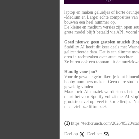
laptop en maken geluidjes of korte deuntje
-Medium en Large: echte composities van
bouwen een heel nummer op.
De kleine en medium versies zijn open so
grote model blijft betaald via API, vooral
Goed nieuws: geen gestolen muziek (hop
Stability AI heeft dit keer deals met War
gelicentieerde data. Dat is een slimme mo
oren in rechtszaken over auteursrechten.
Ze huren ook een topman uit de muziekwere
Handig voor jou?
Voor de gewone gebruiker: je kunt binnenk
hobby-nummers maken. Geen dure studio m
geweldig vinden.
Maar toch: AI-muziek wordt steeds beter, m
duurt het voor Spotify vol zit met AI-slop
grootste euvel op: veel te korte liedjes. N
maar zielloze liftmuziek.
(1)
https://techcrunch.com/2026/05/20/stab
Deel op
Deel per