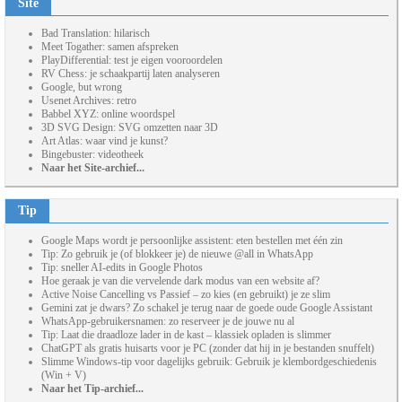
Site
Bad Translation: hilarisch
Meet Togather: samen afspreken
PlayDifferential: test je eigen vooroordelen
RV Chess: je schaakpartij laten analyseren
Google, but wrong
Usenet Archives: retro
Babbel XYZ: online woordspel
3D SVG Design: SVG omzetten naar 3D
Art Atlas: waar vind je kunst?
Bingebuster: videotheek
Naar het Site-archief...
Tip
Google Maps wordt je persoonlijke assistent: eten bestellen met één zin
Tip: Zo gebruik je (of blokkeer je) de nieuwe @all in WhatsApp
Tip: sneller AI-edits in Google Photos
Hoe geraak je van die vervelende dark modus van een website af?
Active Noise Cancelling vs Passief – zo kies (en gebruikt) je ze slim
Gemini zat je dwars? Zo schakel je terug naar de goede oude Google Assistant
WhatsApp-gebruikersnamen: zo reserveer je de jouwe nu al
Tip: Laat die draadloze lader in de kast – klassiek opladen is slimmer
ChatGPT als gratis huisarts voor je PC (zonder dat hij in je bestanden snuffelt)
Slimme Windows-tip voor dagelijks gebruik: Gebruik je klembordgeschiedenis
(Win + V)
Naar het Tip-archief...