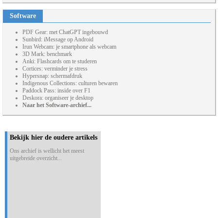
Software
PDF Gear: met ChatGPT ingebouwd
Sunbird: iMessage op Android
Irun Webcam: je smartphone als webcam
3D Mark: benchmark
Anki: Flashcards om te studeren
Cortices: verminder je stress
Hypersnap: schermafdruk
Indigenous Collections: culturen bewaren
Paddock Pass: inside over F1
Deskora: organiseer je desktop
Naar het Software-archief...
Bekijk hier de oudere artikels
Ons archief is wellicht het meest
uitgebreide overzicht...