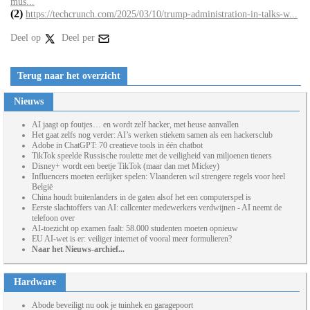
mus...
(2)
https://techcrunch.com/2025/03/10/trump-administration-in-talks-w...
Deel op
Deel per
Terug naar het overzicht
Nieuws
AI jaagt op foutjes… en wordt zelf hacker, met heuse aanvallen
Het gaat zelfs nog verder: AI’s werken stiekem samen als een hackersclub
Adobe in ChatGPT: 70 creatieve tools in één chatbot
TikTok speelde Russische roulette met de veiligheid van miljoenen tieners
Disney+ wordt een beetje TikTok (maar dan met Mickey)
Influencers moeten eerlijker spelen: Vlaanderen wil strengere regels voor heel
België
China houdt buitenlanders in de gaten alsof het een computerspel is
Eerste slachtoffers van AI: callcenter medewerkers verdwijnen - AI neemt de
telefoon over
AI-toezicht op examen faalt: 58.000 studenten moeten opnieuw
EU AI-wet is er: veiliger internet of vooral meer formulieren?
Naar het Nieuws-archief...
Hardware
Abode beveiligt nu ook je tuinhek en garagepoort