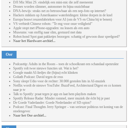
DJI Mic Mini 2S: eindelijk een mini-mic die zelf meeneemt
Drones worden slimmer, autonomer én bijna onzichtbaar
DNA-bewijs: straks net zo betrouwbaar als een nep-foto op internet?
Hackers mikken op Amerikaanse waterleidingen: kleine dorpen in de knel
Europa bouwt reuzenfabrieken voor AI (om de VS en China bij te benen)
VS verbiedt Chinese robots: “Te eng voor onze veiligheid”
Apple stopt met iPhone-upgraden: nu leasen als een auto
Museums: van stoffig naar slim, gestuurd met data
Robot-hond Spot gaat pakketjes bezorgen: schattig of gewoon duur speelgoed?
Naar het Hardware-archief...
Oor
Podcasttip: Adults in the Room – toen de schoolkrant een schandaal openrukte
Spotify rolt twee nieuwe functies uit. Wat is het?
Google maakt AI-liedjes die (bijna) echt klinken
Goliath Podcast: David tegen de reus
Sony sleept Udio voor de rechter: 30.000 gestolen hits in AI-muziek
Netflix wordt de nieuwe YouTube: BuzzFeed, Architectural Digest en co komen
naar je tv
Talk to Spotify: praat tegen je app en laat hem playlists maken
Spotify Release Radar: Minder rommel, meer muziek die écht bij je past
De Goede Vaderlander: Goede Nederlander of SD-spion?
Podcast: Final Thoughts Jerry Springer – van serieuze politicus tot koning van de
stoelengevec
Naar het Oor-archief...