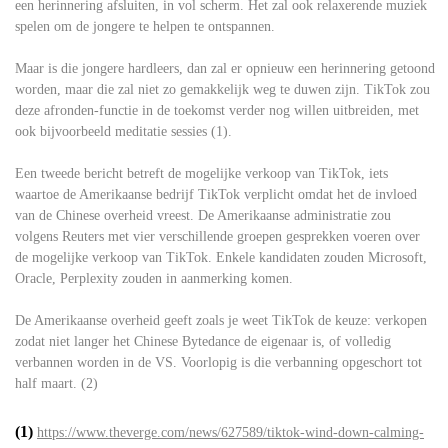
een herinnering afsluiten, in vol scherm. Het zal ook relaxerende muziek
spelen om de jongere te helpen te ontspannen.
Maar is die jongere hardleers, dan zal er opnieuw een herinnering getoond
worden, maar die zal niet zo gemakkelijk weg te duwen zijn. TikTok zou
deze afronden-functie in de toekomst verder nog willen uitbreiden, met
ook bijvoorbeeld meditatie sessies (1).
Een tweede bericht betreft de mogelijke verkoop van TikTok, iets
waartoe de Amerikaanse bedrijf TikTok verplicht omdat het de invloed
van de Chinese overheid vreest. De Amerikaanse administratie zou
volgens Reuters met vier verschillende groepen gesprekken voeren over
de mogelijke verkoop van TikTok. Enkele kandidaten zouden Microsoft,
Oracle, Perplexity zouden in aanmerking komen.
De Amerikaanse overheid geeft zoals je weet TikTok de keuze: verkopen
zodat niet langer het Chinese Bytedance de eigenaar is, of volledig
verbannen worden in de VS. Voorlopig is die verbanning opgeschort tot
half maart. (2)
(1)
https://www.theverge.com/news/627589/tiktok-wind-down-calming-