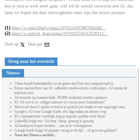
hoe je juist te werk moet gaan. xAI wil de wereld veroveren met AI, dus
laten we hopen dat deze nieuwigheden meer zijn dan mooie praatjes.
(1)
https://x.com/xDaily/status/1976514787887694168...
(2)
https://x.com/cb_doge/status/1976935550113530112...
Deel op
Deel per
Terug naar het overzicht
Nieuws
China houdt buitenlanders in de gaten alsof het een computerspel is
Eerste slachtoffers van AI: callcenter medewerkers verdwijnen - AI neemt de
telefoon over
AI-toezicht op examen faalt: 58.000 studenten moeten opnieuw
EU AI-wet is er: veiliger internet of vooral meer formulieren?
Microsoft duwt Copilot overal in je gezicht (en maakt er een superapp van)
Google’s AI voor Google Earth: één dag online en alweer weg
EU-reparatierecht: eindelijk mag je kapotte spullen weer fixen
LinkedIn krijgt een ‘AI-slop’-knop: genoeg is genoeg
AI-bedrijven kopen boeken… om ze te versnipperen
Google Earth krijgt AI-plaatjes: terug in de tijd… of gewoon gokken?
Naar het Nieuws-archief...