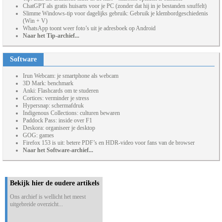
ChatGPT als gratis huisarts voor je PC (zonder dat hij in je bestanden snuffelt)
Slimme Windows-tip voor dagelijks gebruik: Gebruik je klembordgeschiedenis
(Win + V)
WhatsApp toont weer foto’s uit je adresboek op Android
Naar het Tip-archief...
Software
Irun Webcam: je smartphone als webcam
3D Mark: benchmark
Anki: Flashcards om te studeren
Cortices: verminder je stress
Hypersnap: schermafdruk
Indigenous Collections: culturen bewaren
Paddock Pass: inside over F1
Deskora: organiseer je desktop
GOG: games
Firefox 153 is uit: betere PDF’s en HDR-video voor fans van de browser
Naar het Software-archief...
Bekijk hier de oudere artikels
Ons archief is wellicht het meest
uitgebreide overzicht...