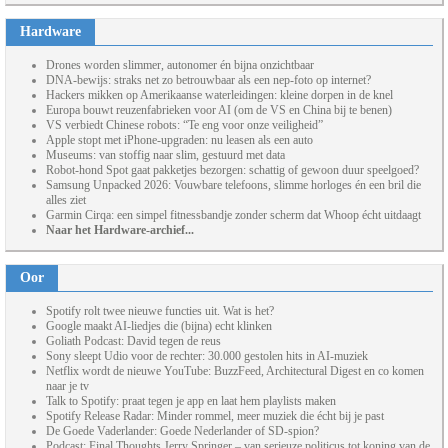
Hardware
Drones worden slimmer, autonomer én bijna onzichtbaar
DNA-bewijs: straks net zo betrouwbaar als een nep-foto op internet?
Hackers mikken op Amerikaanse waterleidingen: kleine dorpen in de knel
Europa bouwt reuzenfabrieken voor AI (om de VS en China bij te benen)
VS verbiedt Chinese robots: “Te eng voor onze veiligheid”
Apple stopt met iPhone-upgraden: nu leasen als een auto
Museums: van stoffig naar slim, gestuurd met data
Robot-hond Spot gaat pakketjes bezorgen: schattig of gewoon duur speelgoed?
Samsung Unpacked 2026: Vouwbare telefoons, slimme horloges én een bril die
alles ziet
Garmin Cirqa: een simpel fitnessbandje zonder scherm dat Whoop écht uitdaagt
Naar het Hardware-archief...
Oor
Spotify rolt twee nieuwe functies uit. Wat is het?
Google maakt AI-liedjes die (bijna) echt klinken
Goliath Podcast: David tegen de reus
Sony sleept Udio voor de rechter: 30.000 gestolen hits in AI-muziek
Netflix wordt de nieuwe YouTube: BuzzFeed, Architectural Digest en co komen
naar je tv
Talk to Spotify: praat tegen je app en laat hem playlists maken
Spotify Release Radar: Minder rommel, meer muziek die écht bij je past
De Goede Vaderlander: Goede Nederlander of SD-spion?
Podcast: Final Thoughts Jerry Springer – van serieuze politicus tot koning van de