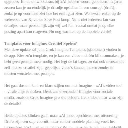
upgrades. En de ontwikkelaars bij xAI hebben woord gehouden: na jaren
zeuren kan je nu eindelijk je draadje opstellen in een concept (draft),
zodat je op voorhand ziet hoe het eruit gaat zien. Weliswaar enkel op de
webversie van X, via de Save Post knop. Nu is niet iedereen fan van
draadjes, maar persoonlijk zijn wij wel fan, vooral omdat je op elke
posting apart kan reageren. Nu nog wachten op de mobiele versie!
Templates voor Imagine: Creatief Spelen?
Met deze update zal je in Grok Imagine Templates (sjablonen) vinden in
de app. Kies zo'n template, en je kan een video met één klik aanmaken, je
hebt geen prompt meer nodig. Het legt de lat lager, zo dat ook mensen die
zelf niet zo creatief zijn, gepolijste video's kunnen maken zonder te
moeten worstelen met prompts.
Het gaat dus om kant-en-klare stijlen om met Imagine – xAI’s video-tool
– virale clips te maken. Denk aan 6-seconden-filmpjes voor sociale
media, zoals de Grok Imagine-pro site belooft. Leuk idee, maar waar zijn
de details?
Beide updates klinken gaaf, maar xAI moet opschieten met uitvoering.
Drafts zijn een stap vooruit, maar zonder mobiele planning voelt het
incompleet. En Imagine-templates? Prima, maar het is nog niet duidelijk