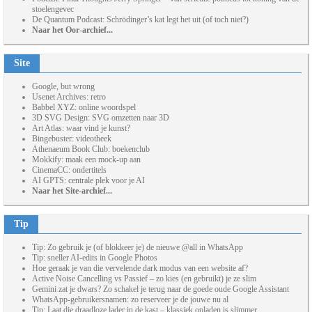
stoelengevec
De Quantum Podcast: Schrödinger’s kat legt het uit (of toch niet?)
Naar het Oor-archief...
Site
Google, but wrong
Usenet Archives: retro
Babbel XYZ: online woordspel
3D SVG Design: SVG omzetten naar 3D
Art Atlas: waar vind je kunst?
Bingebuster: videotheek
Athenaeum Book Club: boekenclub
Mokkify: maak een mock-up aan
CinemaCC: ondertitels
AI GPTS: centrale plek voor je AI
Naar het Site-archief...
Tip
Tip: Zo gebruik je (of blokkeer je) de nieuwe @all in WhatsApp
Tip: sneller AI-edits in Google Photos
Hoe geraak je van die vervelende dark modus van een website af?
Active Noise Cancelling vs Passief – zo kies (en gebruikt) je ze slim
Gemini zat je dwars? Zo schakel je terug naar de goede oude Google Assistant
WhatsApp-gebruikersnamen: zo reserveer je de jouwe nu al
Tip: Laat die draadloze lader in de kast – klassiek opladen is slimmer