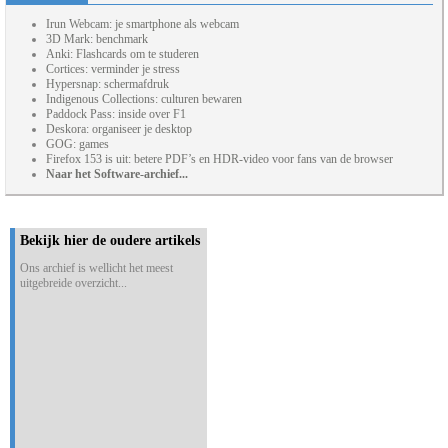
Irun Webcam: je smartphone als webcam
3D Mark: benchmark
Anki: Flashcards om te studeren
Cortices: verminder je stress
Hypersnap: schermafdruk
Indigenous Collections: culturen bewaren
Paddock Pass: inside over F1
Deskora: organiseer je desktop
GOG: games
Firefox 153 is uit: betere PDF’s en HDR-video voor fans van de browser
Naar het Software-archief...
Bekijk hier de oudere artikels
Ons archief is wellicht het meest
uitgebreide overzicht...