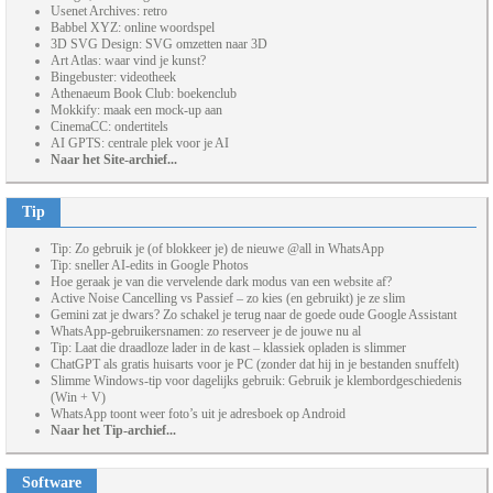
Usenet Archives: retro
Babbel XYZ: online woordspel
3D SVG Design: SVG omzetten naar 3D
Art Atlas: waar vind je kunst?
Bingebuster: videotheek
Athenaeum Book Club: boekenclub
Mokkify: maak een mock-up aan
CinemaCC: ondertitels
AI GPTS: centrale plek voor je AI
Naar het Site-archief...
Tip
Tip: Zo gebruik je (of blokkeer je) de nieuwe @all in WhatsApp
Tip: sneller AI-edits in Google Photos
Hoe geraak je van die vervelende dark modus van een website af?
Active Noise Cancelling vs Passief – zo kies (en gebruikt) je ze slim
Gemini zat je dwars? Zo schakel je terug naar de goede oude Google Assistant
WhatsApp-gebruikersnamen: zo reserveer je de jouwe nu al
Tip: Laat die draadloze lader in de kast – klassiek opladen is slimmer
ChatGPT als gratis huisarts voor je PC (zonder dat hij in je bestanden snuffelt)
Slimme Windows-tip voor dagelijks gebruik: Gebruik je klembordgeschiedenis
(Win + V)
WhatsApp toont weer foto’s uit je adresboek op Android
Naar het Tip-archief...
Software