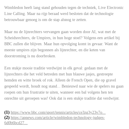
Wimbledon heeft lang stand gehouden tegen de techniek, Live Electronic
Line Calling. Maar na rijp beraad werd besloten dat de technologie
betrouwbaar genoeg is om de stap alsnog te zetten.
Maar nu de lijnrechters vervangen gaan worden door AI, wat met de
Scheidsrechters, de Umpires, in hun hoge stoel? Volgens een artikel bij
BBC zullen die blijven. Maar hun opvolging komt in gevaar. Want de
meeste umpires zijn begonnen als lijnrechter, en die keten van
doorstroming is nu doorbroken.
Een stukje mooie traditie verdwijnt in elk geval: gedaan met de
lijnrechters die het veld betreden met hun blauwe jasjes, gestreepte
hemden en witte broek of rok. Alleen de French Open, die op gravel
gespeeld wordt, houdt nog stand... Benieuwd naar wie de spelers nu gaan
roepen om hun frustratie te uiten, wanneer een bal volgens hen ten
onrechte uit geroepen was! Ook dat is een stukje traditie dat verdwijnt.
(1)
https://www.bbc.com/sport/tennis/articles/ce3zg3y23v7o...
(2)
https://apnews.com/article/wimbledon-technology-judges-
6d0b6bcd27...