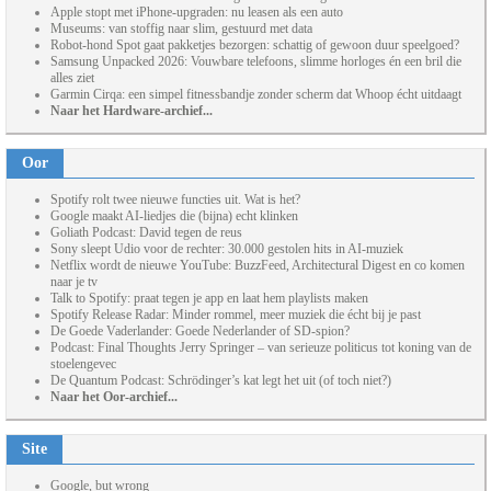
Apple stopt met iPhone-upgraden: nu leasen als een auto
Museums: van stoffig naar slim, gestuurd met data
Robot-hond Spot gaat pakketjes bezorgen: schattig of gewoon duur speelgoed?
Samsung Unpacked 2026: Vouwbare telefoons, slimme horloges én een bril die
alles ziet
Garmin Cirqa: een simpel fitnessbandje zonder scherm dat Whoop écht uitdaagt
Naar het Hardware-archief...
Oor
Spotify rolt twee nieuwe functies uit. Wat is het?
Google maakt AI-liedjes die (bijna) echt klinken
Goliath Podcast: David tegen de reus
Sony sleept Udio voor de rechter: 30.000 gestolen hits in AI-muziek
Netflix wordt de nieuwe YouTube: BuzzFeed, Architectural Digest en co komen
naar je tv
Talk to Spotify: praat tegen je app en laat hem playlists maken
Spotify Release Radar: Minder rommel, meer muziek die écht bij je past
De Goede Vaderlander: Goede Nederlander of SD-spion?
Podcast: Final Thoughts Jerry Springer – van serieuze politicus tot koning van de
stoelengevec
De Quantum Podcast: Schrödinger’s kat legt het uit (of toch niet?)
Naar het Oor-archief...
Site
Google, but wrong