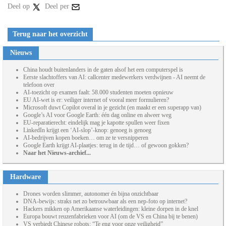
Deel op
Deel per
Terug naar het overzicht
Nieuws
China houdt buitenlanders in de gaten alsof het een computerspel is
Eerste slachtoffers van AI: callcenter medewerkers verdwijnen - AI neemt de
telefoon over
AI-toezicht op examen faalt: 58.000 studenten moeten opnieuw
EU AI-wet is er: veiliger internet of vooral meer formulieren?
Microsoft duwt Copilot overal in je gezicht (en maakt er een superapp van)
Google’s AI voor Google Earth: één dag online en alweer weg
EU-reparatierecht: eindelijk mag je kapotte spullen weer fixen
LinkedIn krijgt een ‘AI-slop’-knop: genoeg is genoeg
AI-bedrijven kopen boeken… om ze te versnipperen
Google Earth krijgt AI-plaatjes: terug in de tijd… of gewoon gokken?
Naar het Nieuws-archief...
Hardware
Drones worden slimmer, autonomer én bijna onzichtbaar
DNA-bewijs: straks net zo betrouwbaar als een nep-foto op internet?
Hackers mikken op Amerikaanse waterleidingen: kleine dorpen in de knel
Europa bouwt reuzenfabrieken voor AI (om de VS en China bij te benen)
VS verbiedt Chinese robots: “Te eng voor onze veiligheid”