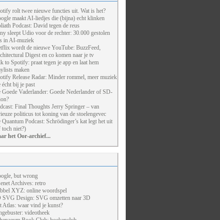
otify rolt twee nieuwe functies uit. Wat is het?
ogle maakt AI-liedjes die (bijna) echt klinken
liath Podcast: David tegen de reus
ny sleept Udio voor de rechter: 30.000 gestolen
ts in AI-muziek
tflix wordt de nieuwe YouTube: BuzzFeed,
chitectural Digest en co komen naar je tv
lk to Spotify: praat tegen je app en laat hem
aylists maken
otify Release Radar: Minder rommel, meer muziek
 écht bij je past
 Goede Vaderlander: Goede Nederlander of SD-
ion?
dcast: Final Thoughts Jerry Springer – van
rieuze politicus tot koning van de stoelengevec
 Quantum Podcast: Schrödinger’s kat legt het uit
f toch niet?)
ar het Oor-archief...
ogle, but wrong
enet Archives: retro
bbel XYZ: online woordspel
 SVG Design: SVG omzetten naar 3D
t Atlas: waar vind je kunst?
ngebuster: videotheek