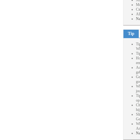
At
Mo
Ci
AI
Na
Tip
Ti
Wh
Ti
Ho
ee
Ac
ge
Ge
go
Wh
jo
Ti
op
Ch
hi
Sl
Ge
Wh
An
Na