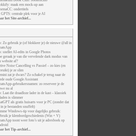
henaeum Book Club: boekenclub
kkify: maak een mock-up aan
nemaCC: ondertitels
 GPTS: centrale plek voor je AI
ar het Site-archief...
p: Zo gebruik je (of blokkeer je) de nieuwe @all in
atsApp
p: sneller AI-edits in Google Photos
e geraak je van die vervelende dark modus van
n website af?
tive Noise Cancelling vs Passief – zo kies (en
bruikt) je ze slim
mini zat je dwars? Zo schakel je terug naar de
ede oude Google Assistant
atsApp-gebruikersnamen: zo reserveer je de
uwe nu al
p: Laat die draadloze lader in de kast – klassiek
laden is slimmer
atGPT als gratis huisarts voor je PC (zonder dat
j in je bestanden snuffelt)
imme Windows-tip voor dagelijks gebruik:
bruik je klembordgeschiedenis (Win + V)
atsApp toont weer foto’s uit je adresboek op
droid
ar het Tip-archief...