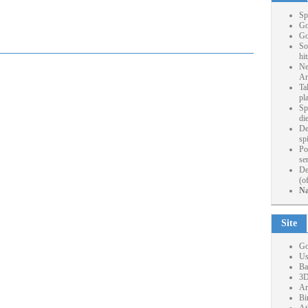
Sp
Go
Go
So
hi
Ne
Ar
Ta
pl
Sp
die
De
sp
Po
se
De
(o
Na
Site
Go
Us
Ba
3D
Ar
Bi