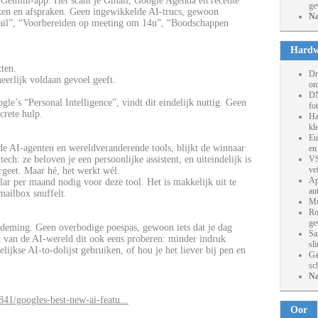
de Gemini-app. Het scant je Gmail, Google Agenda en recente
ge
ken en afspraken. Geen ingewikkelde AI-trucs, gewoon
Na
 mail”, “Voorbereiden op meeting om 14u”, “Boodschappen
Hardw
tten.
Dr
eerlijk voldaan gevoel geeft.
on
DN
gle’s “Personal Intelligence”, vindt dit eindelijk nuttig. Geen
fo
rete hulp.
Ha
kl
Eu
de AI-agenten en wereldveranderende tools, blijkt de winnaar
en
 tech: ze beloven je een persoonlijke assistent, en uiteindelijk is
VS
ve
geet. Maar hé, het werkt wél.
Ap
ar per maand nodig voor deze tool. Het is makkelijk uit te
au
 mailbox snuffelt.
Mu
Ro
ge
ademing. Geen overbodige poespas, gewoon iets dat je dag
Sa
t van de AI-wereld dit ook eens proberen: minder indruk
sl
ijkse AI-to-dolijst gebruiken, of hou je het liever bij pen en
Ga
sc
Na
41/googles-best-new-ai-featu...
Oor