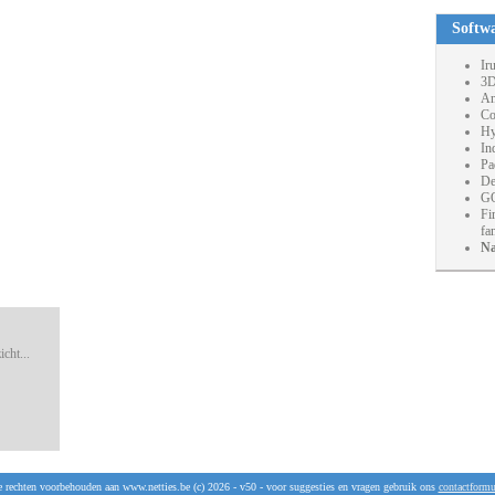
Softw
Ir
3D
An
Co
Hy
In
Pa
De
GO
Fi
fa
Na
cht...
e rechten voorbehouden aan www.netties.be (c) 2026 - v50 - voor suggesties en vragen gebruik ons
contactformu