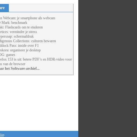
are
un Webcam: je smartphone als webcam
 Mark: benchmark
ki: Flashcards om te studeren
rtices: verminder je stress
persnap: schermafdruk
digenous Collections: culturen bewaren
ddock Pass: inside over F1
skora: organiseer je desktop
G: games
refox 153 is uit: betere PDF’s en HDR-video voor
ns van de browser
ar het Software-archief...
lier
.