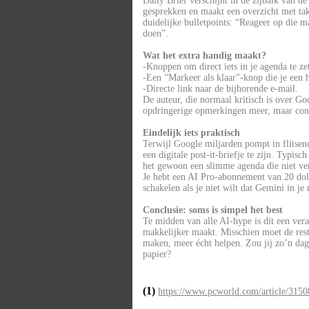
Daily Brief verschijnt in de zijbalk van 
gesprekken en maakt een overzicht met ta
duidelijke bulletpoints: “Reageer op die
doen”.
Wat het extra handig maakt?
-Knoppen om direct iets in je agenda te ze
-Een “Markeer als klaar”-knop die je een h
-Directe link naar de bijhorende e-mail.
De auteur, die normaal kritisch is over Goo
opdringerige opmerkingen meer, maar conc
Eindelijk iets praktisch
Terwijl Google miljarden pompt in flitsen
een digitale post-it-briefje te zijn. Typisch
het gewoon een slimme agenda die niet ver
Je hebt een AI Pro-abonnement van 20 doll
schakelen als je niet wilt dat Gemini in je
Conclusie: soms is simpel het best
Te midden van alle AI-hype is dit een ver
makkelijker maakt. Misschien moet de res
maken, meer écht helpen. Zou jij zo’n dagel
papier?
(1)
https://www.pcworld.com/article/31508