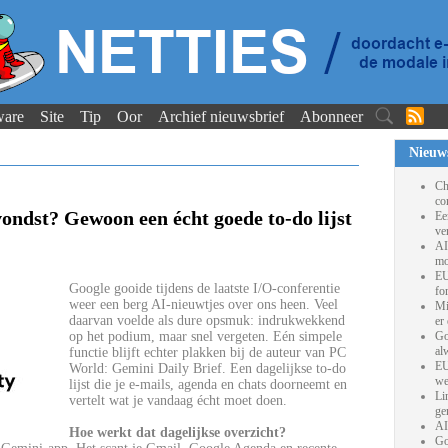
ware
Site
Tip
Oor
Archief nieuwsbrief
Abonneer
Nieuw
Ch
co
vondst? Gewoon een écht goede to-do lijst
Ee
ve
AI
mo
EU
Google gooide tijdens de laatste I/O-conferentie
fo
weer een berg AI-nieuwtjes over ons heen. Veel
Mi
daarvan voelde als dure opsmuk: indrukwekkend
er
op het podium, maar snel vergeten. Eén simpele
Go
al
functie blijft echter plakken bij de auteur van PC
EU
World: Gemini Daily Brief. Een dagelijkse to-do
we
lijst die je e-mails, agenda en chats doorneemt en
Li
vertelt wat je vandaag écht moet doen.
ge
AI
Hoe werkt dat dagelijkse overzicht?
Go