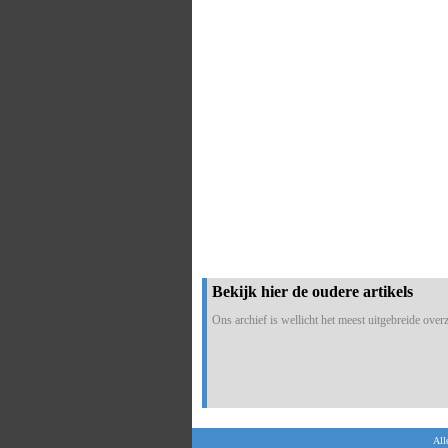
Bekijk hier de oudere artikels
Ons archief is wellicht het meest uitgebreide overzi
All