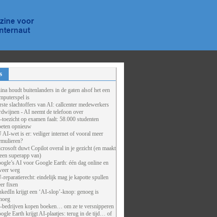
s
ina houdt buitenlanders in de gaten alsof het een
mputerspel is
rste slachtoffers van AI: callcenter medewerkers
rdwijnen - AI neemt de telefoon over
-toezicht op examen faalt: 58.000 studenten
eten opnieuw
 AI-wet is er: veiliger internet of vooral meer
rmulieren?
crosoft duwt Copilot overal in je gezicht (en maakt
 een superapp van)
ogle’s AI voor Google Earth: één dag online en
weer weg
-reparatierecht: eindelijk mag je kapotte spullen
er fixen
nkedIn krijgt een ‘AI-slop’-knop: genoeg is
noeg
-bedrijven kopen boeken… om ze te versnipperen
ogle Earth krijgt AI-plaatjes: terug in de tijd… of