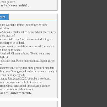
woon gokken?
ar het Nieuws-archief...
are
ones worden slimmer, autonomer én bijna
zichtbaar
A-bewijs: straks net zo betrouwbaar als een nep-
to op internet?
ckers mikken op Amerikaanse waterleidingen:
eine dorpen in de knel
ropa bouwt reuzenfabrieken voor AI (om de VS
 China bij te benen)
 verbiedt Chinese robots: “Te eng voor onze
iligheid”
ple stopt met iPhone-upgraden: nu leasen als een
to
seums: van stoffig naar slim, gestuurd met data
bot-hond Spot gaat pakketjes bezorgen: schattig of
woon duur speelgoed?
msung Unpacked 2026: Vouwbare telefoons,
imme horloges én een bril die alles ziet
rmin Cirqa: een simpel fitnessbandje zonder
herm dat Whoop écht uitdaagt
ar het Hardware-archief...