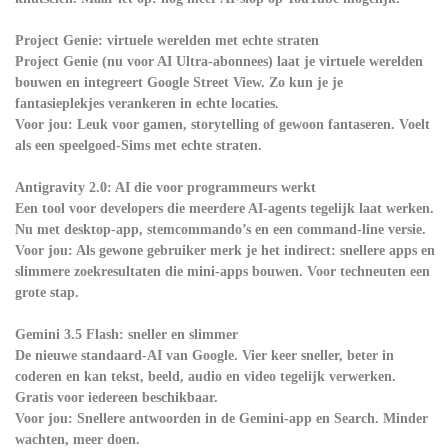
Project Genie: virtuele werelden met echte straten
Project Genie (nu voor AI Ultra-abonnees) laat je virtuele werelden
bouwen en integreert Google Street View. Zo kun je je
fantasieplekjes verankeren in echte locaties.
Voor jou: Leuk voor gamen, storytelling of gewoon fantaseren. Voelt
als een speelgoed-Sims met echte straten.
Antigravity 2.0: AI die voor programmeurs werkt
Een tool voor developers die meerdere AI-agents tegelijk laat werken.
Nu met desktop-app, stemcommando’s en een command-line versie.
Voor jou: Als gewone gebruiker merk je het indirect: snellere apps en
slimmere zoekresultaten die mini-apps bouwen. Voor techneuten een
grote stap.
Gemini 3.5 Flash: sneller en slimmer
De nieuwe standaard-AI van Google. Vier keer sneller, beter in
coderen en kan tekst, beeld, audio en video tegelijk verwerken.
Gratis voor iedereen beschikbaar.
Voor jou: Snellere antwoorden in de Gemini-app en Search. Minder
wachten, meer doen.