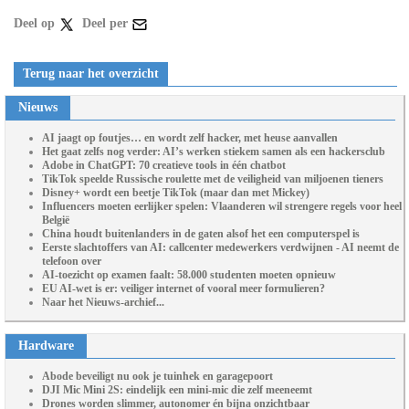
Deel op
Deel per
Terug naar het overzicht
Nieuws
AI jaagt op foutjes… en wordt zelf hacker, met heuse aanvallen
Het gaat zelfs nog verder: AI’s werken stiekem samen als een hackersclub
Adobe in ChatGPT: 70 creatieve tools in één chatbot
TikTok speelde Russische roulette met de veiligheid van miljoenen tieners
Disney+ wordt een beetje TikTok (maar dan met Mickey)
Influencers moeten eerlijker spelen: Vlaanderen wil strengere regels voor heel
België
China houdt buitenlanders in de gaten alsof het een computerspel is
Eerste slachtoffers van AI: callcenter medewerkers verdwijnen - AI neemt de
telefoon over
AI-toezicht op examen faalt: 58.000 studenten moeten opnieuw
EU AI-wet is er: veiliger internet of vooral meer formulieren?
Naar het Nieuws-archief...
Hardware
Abode beveiligt nu ook je tuinhek en garagepoort
DJI Mic Mini 2S: eindelijk een mini-mic die zelf meeneemt
Drones worden slimmer, autonomer én bijna onzichtbaar