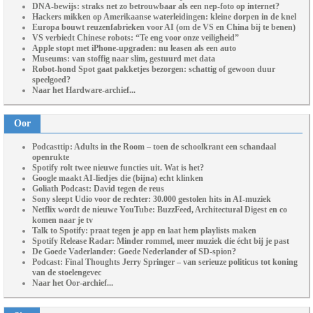
DNA-bewijs: straks net zo betrouwbaar als een nep-foto op internet?
Hackers mikken op Amerikaanse waterleidingen: kleine dorpen in de knel
Europa bouwt reuzenfabrieken voor AI (om de VS en China bij te benen)
VS verbiedt Chinese robots: “Te eng voor onze veiligheid”
Apple stopt met iPhone-upgraden: nu leasen als een auto
Museums: van stoffig naar slim, gestuurd met data
Robot-hond Spot gaat pakketjes bezorgen: schattig of gewoon duur
speelgoed?
Naar het Hardware-archief...
Oor
Podcasttip: Adults in the Room – toen de schoolkrant een schandaal
openrukte
Spotify rolt twee nieuwe functies uit. Wat is het?
Google maakt AI-liedjes die (bijna) echt klinken
Goliath Podcast: David tegen de reus
Sony sleept Udio voor de rechter: 30.000 gestolen hits in AI-muziek
Netflix wordt de nieuwe YouTube: BuzzFeed, Architectural Digest en co
komen naar je tv
Talk to Spotify: praat tegen je app en laat hem playlists maken
Spotify Release Radar: Minder rommel, meer muziek die écht bij je past
De Goede Vaderlander: Goede Nederlander of SD-spion?
Podcast: Final Thoughts Jerry Springer – van serieuze politicus tot koning
van de stoelengevec
Naar het Oor-archief...