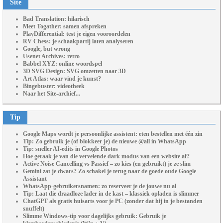
Site
Bad Translation: hilarisch
Meet Togather: samen afspreken
PlayDifferential: test je eigen vooroordelen
RV Chess: je schaakpartij laten analyseren
Google, but wrong
Usenet Archives: retro
Babbel XYZ: online woordspel
3D SVG Design: SVG omzetten naar 3D
Art Atlas: waar vind je kunst?
Bingebuster: videotheek
Naar het Site-archief...
Tip
Google Maps wordt je persoonlijke assistent: eten bestellen met één zin
Tip: Zo gebruik je (of blokkeer je) de nieuwe @all in WhatsApp
Tip: sneller AI-edits in Google Photos
Hoe geraak je van die vervelende dark modus van een website af?
Active Noise Cancelling vs Passief – zo kies (en gebruikt) je ze slim
Gemini zat je dwars? Zo schakel je terug naar de goede oude Google
Assistant
WhatsApp-gebruikersnamen: zo reserveer je de jouwe nu al
Tip: Laat die draadloze lader in de kast – klassiek opladen is slimmer
ChatGPT als gratis huisarts voor je PC (zonder dat hij in je bestanden
snuffelt)
Slimme Windows-tip voor dagelijks gebruik: Gebruik je