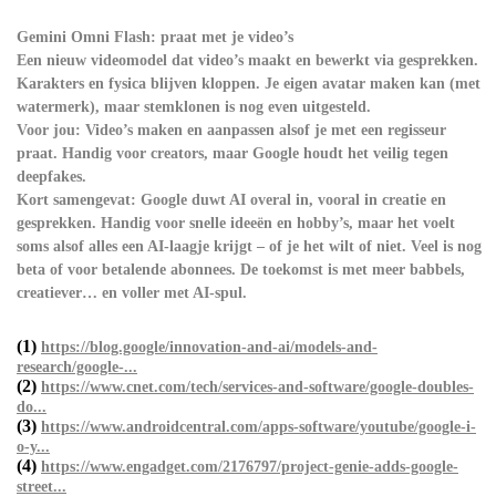
Gemini Omni Flash: praat met je video’s
Een nieuw videomodel dat video’s maakt en bewerkt via gesprekken.
Karakters en fysica blijven kloppen. Je eigen avatar maken kan (met
watermerk), maar stemklonen is nog even uitgesteld.
Voor jou: Video’s maken en aanpassen alsof je met een regisseur
praat. Handig voor creators, maar Google houdt het veilig tegen
deepfakes.
Kort samengevat: Google duwt AI overal in, vooral in creatie en
gesprekken. Handig voor snelle ideeën en hobby’s, maar het voelt
soms alsof alles een AI-laagje krijgt – of je het wilt of niet. Veel is nog
beta of voor betalende abonnees. De toekomst is met meer babbels,
creatiever… en voller met AI-spul.
(1)
https://blog.google/innovation-and-ai/models-and-
research/google-...
(2)
https://www.cnet.com/tech/services-and-software/google-doubles-
do...
(3)
https://www.androidcentral.com/apps-software/youtube/google-i-
o-y...
(4)
https://www.engadget.com/2176797/project-genie-adds-google-
street...