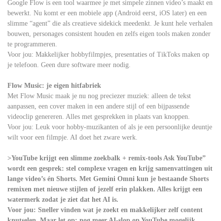
Google Flow is een tool waarmee je met simpele zinnen video’s maakt en
bewerkt. Nu komt er een mobiele app (Android eerst, iOS later) en een
slimme “agent” die als creatieve sidekick meedenkt. Je kunt hele verhalen
bouwen, personages consistent houden en zelfs eigen tools maken zonder
te programmeren.
Voor jou: Makkelijker hobbyfilmpjes, presentaties of TikToks maken op
je telefoon. Geen dure software meer nodig.
Flow Music: je eigen hitfabriek
Met Flow Music maak je nu nog preciezer muziek: alleen de tekst
aanpassen, een cover maken in een andere stijl of een bijpassende
videoclip genereren. Alles met gesprekken in plaats van knoppen.
Voor jou: Leuk voor hobby-muzikanten of als je een persoonlijke deuntje
wilt voor een filmpje. AI doet het zware werk.
>YouTube krijgt een slimme zoekbalk + remix-tools Ask YouTube”
wordt een gesprek: stel complexe vragen en krijg samenvattingen uit
lange video’s én Shorts. Met Gemini Omni kun je bestaande Shorts
remixen met nieuwe stijlen of jezelf erin plakken. Alles krijgt een
watermerk zodat je ziet dat het AI is.
Voor jou: Sneller vinden wat je zoekt en makkelijker zelf content
knutselen. Maar let op: nog meer AI-slop op YouTube mogelijk.