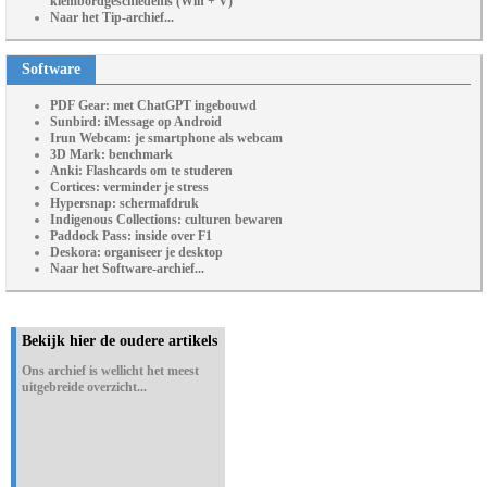
klembordgeschiedenis (Win + V)
Naar het Tip-archief...
Software
PDF Gear: met ChatGPT ingebouwd
Sunbird: iMessage op Android
Irun Webcam: je smartphone als webcam
3D Mark: benchmark
Anki: Flashcards om te studeren
Cortices: verminder je stress
Hypersnap: schermafdruk
Indigenous Collections: culturen bewaren
Paddock Pass: inside over F1
Deskora: organiseer je desktop
Naar het Software-archief...
Bekijk hier de oudere artikels
Ons archief is wellicht het meest
uitgebreide overzicht...