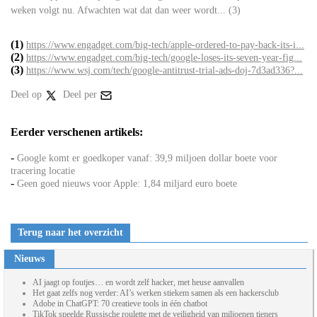
weken volgt nu. Afwachten wat dat dan weer wordt... (3)
(1)
https://www.engadget.com/big-tech/apple-ordered-to-pay-back-its-i...
(2)
https://www.engadget.com/big-tech/google-loses-its-seven-year-fig...
(3)
https://www.wsj.com/tech/google-antitrust-trial-ads-doj-7d3ad336?...
Deel op
Deel per
Eerder verschenen artikels:
-
Google komt er goedkoper vanaf: 39,9 miljoen dollar boete voor
tracering locatie
-
Geen goed nieuws voor Apple: 1,84 miljard euro boete
Terug naar het overzicht
Nieuws
AI jaagt op foutjes… en wordt zelf hacker, met heuse aanvallen
Het gaat zelfs nog verder: AI’s werken stiekem samen als een hackersclub
Adobe in ChatGPT: 70 creatieve tools in één chatbot
TikTok speelde Russische roulette met de veiligheid van miljoenen tieners