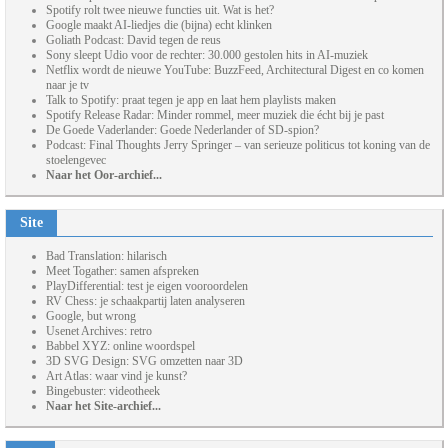
Spotify rolt twee nieuwe functies uit. Wat is het?
Google maakt AI-liedjes die (bijna) echt klinken
Goliath Podcast: David tegen de reus
Sony sleept Udio voor de rechter: 30.000 gestolen hits in AI-muziek
Netflix wordt de nieuwe YouTube: BuzzFeed, Architectural Digest en co komen
naar je tv
Talk to Spotify: praat tegen je app en laat hem playlists maken
Spotify Release Radar: Minder rommel, meer muziek die écht bij je past
De Goede Vaderlander: Goede Nederlander of SD-spion?
Podcast: Final Thoughts Jerry Springer – van serieuze politicus tot koning van de
stoelengevec
Naar het Oor-archief...
Site
Bad Translation: hilarisch
Meet Togather: samen afspreken
PlayDifferential: test je eigen vooroordelen
RV Chess: je schaakpartij laten analyseren
Google, but wrong
Usenet Archives: retro
Babbel XYZ: online woordspel
3D SVG Design: SVG omzetten naar 3D
Art Atlas: waar vind je kunst?
Bingebuster: videotheek
Naar het Site-archief...