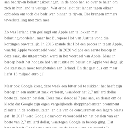
aan bedrijven belastingskortingen, in de hoop hen zo over te halen om
zich in hun land te vestigen. Wat ertoe leidt dat landen tegen elkaar
opbieden om toch die bedrijven binnen te rijven. Die brengen immers
tewerkstelling met zich mee.
Zo was Ierland erin geslaagd om Apple aan te lokken met
belastingvoordelen, maar het Europese Hof van Justitie vond die
kortingen onwettelijk. In 2016 spande dat Hof een proces in tegen Apple,
waarbij Apple veroordeeld werd. In 2020 volgde een eerste beroep in
deze zaak, die uitgesproken werd in het voordeel van Apple. Maar in
beroep heeft het hoogste hof van justitie nu beslist dat Apple wel degelijk
die staatsteun moet terugbetalen aan Ierland. En dat gaat dus om maar
liefst 13 miljard euro (1)
Maar ook Google kreeg deze week een bitter pil te slikken: het heeft zijn
beroep in een antitrust zaak verloren, waardoor het 2,7 miljard dollar
boete zal moeten betalen. Deze zaak sleept al 7 jaar aan, en draait om de
klacht dat Google zijn eigen vergelijkende shoppingdiensten prominent
plaatste in de zoekresultaten, en die van de concurrenten een lagere plaats
gaf. In 2017 werd Google daarvoor veroordeeld tot het betalen van een
boete van 2,7 miljard dollar, waartegen Google in beroep ging. Dat