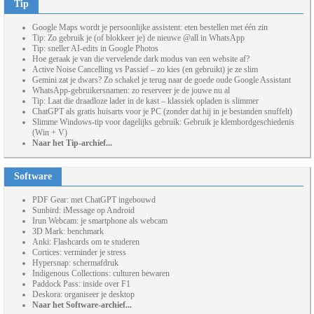
Tip
Google Maps wordt je persoonlijke assistent: eten bestellen met één zin
Tip: Zo gebruik je (of blokkeer je) de nieuwe @all in WhatsApp
Tip: sneller AI-edits in Google Photos
Hoe geraak je van die vervelende dark modus van een website af?
Active Noise Cancelling vs Passief – zo kies (en gebruikt) je ze slim
Gemini zat je dwars? Zo schakel je terug naar de goede oude Google Assistant
WhatsApp-gebruikersnamen: zo reserveer je de jouwe nu al
Tip: Laat die draadloze lader in de kast – klassiek opladen is slimmer
ChatGPT als gratis huisarts voor je PC (zonder dat hij in je bestanden snuffelt)
Slimme Windows-tip voor dagelijks gebruik: Gebruik je klembordgeschiedenis
(Win + V)
Naar het Tip-archief...
Software
PDF Gear: met ChatGPT ingebouwd
Sunbird: iMessage op Android
Irun Webcam: je smartphone als webcam
3D Mark: benchmark
Anki: Flashcards om te studeren
Cortices: verminder je stress
Hypersnap: schermafdruk
Indigenous Collections: culturen bewaren
Paddock Pass: inside over F1
Deskora: organiseer je desktop
Naar het Software-archief...