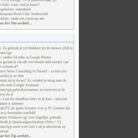
 SVG Design: SVG omzetten naar 3D
t Atlas: waar vind je kunst?
ngebuster: videotheek
henaeum Book Club: boekenclub
kkify: maak een mock-up aan
ar het Site-archief...
p: Zo gebruik je (of blokkeer je) de nieuwe @all in
atsApp
p: sneller AI-edits in Google Photos
e geraak je van die vervelende dark modus van
n website af?
tive Noise Cancelling vs Passief – zo kies (en
bruikt) je ze slim
mini zat je dwars? Zo schakel je terug naar de
ede oude Google Assistant
atsApp-gebruikersnamen: zo reserveer je de
uwe nu al
p: Laat die draadloze lader in de kast – klassiek
laden is slimmer
atGPT als gratis huisarts voor je PC (zonder dat
j in je bestanden snuffelt)
imme Windows-tip voor dagelijks gebruik:
bruik je klembordgeschiedenis (Win + V)
atsApp toont weer foto’s uit je adresboek op
droid
ar het Tip-archief...