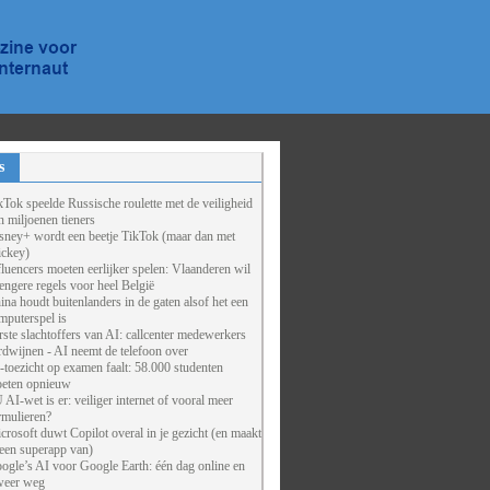
s
kTok speelde Russische roulette met de veiligheid
n miljoenen tieners
sney+ wordt een beetje TikTok (maar dan met
ckey)
fluencers moeten eerlijker spelen: Vlaanderen wil
rengere regels voor heel België
ina houdt buitenlanders in de gaten alsof het een
mputerspel is
rste slachtoffers van AI: callcenter medewerkers
rdwijnen - AI neemt de telefoon over
-toezicht op examen faalt: 58.000 studenten
eten opnieuw
 AI-wet is er: veiliger internet of vooral meer
rmulieren?
crosoft duwt Copilot overal in je gezicht (en maakt
 een superapp van)
ogle’s AI voor Google Earth: één dag online en
weer weg