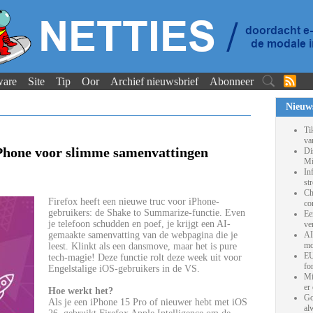
ware
Site
Tip
Oor
Archief nieuwsbrief
Abonneer
Nieuw
Ti
va
iPhone voor slimme samenvattingen
Di
Mi
In
st
Ch
Firefox heeft een nieuwe truc voor iPhone-
co
gebruikers: de Shake to Summarize-functie. Even
Ee
je telefoon schudden en poef, je krijgt een AI-
ve
gemaakte samenvatting van de webpagina die je
AI
mo
leest. Klinkt als een dansmove, maar het is pure
EU
tech-magie! Deze functie rolt deze week uit voor
fo
Engelstalige iOS-gebruikers in de VS.
Mi
er
Hoe werkt het?
Go
Als je een iPhone 15 Pro of nieuwer hebt met iOS
al