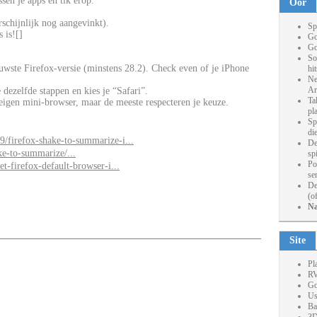
ssen je apps en tik erop.
Oor
arschijnlijk nog aangevinkt).
Sp
 is![]
Go
Go
So
euwste Firefox-versie (minstens 28.2). Check even of je iPhone
hi
Ne
Ar
je dezelfde stappen en kies je “Safari”.
Ta
igen mini-browser, maar de meeste respecteren je keuze.
pl
Sp
die
/firefox-shake-to-summarize-i...
De
ake-to-summarize/...
sp
Po
t-firefox-default-browser-i...
se
De
(o
Na
Site
Pl
RV
Go
Us
Ba