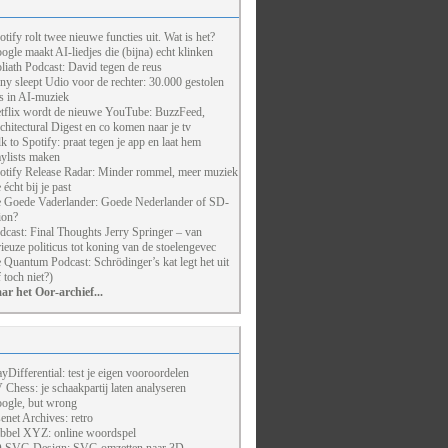
otify rolt twee nieuwe functies uit. Wat is het?
ogle maakt AI-liedjes die (bijna) echt klinken
liath Podcast: David tegen de reus
ny sleept Udio voor de rechter: 30.000 gestolen
ts in AI-muziek
tflix wordt de nieuwe YouTube: BuzzFeed,
chitectural Digest en co komen naar je tv
lk to Spotify: praat tegen je app en laat hem
aylists maken
otify Release Radar: Minder rommel, meer muziek
 écht bij je past
 Goede Vaderlander: Goede Nederlander of SD-
ion?
dcast: Final Thoughts Jerry Springer – van
rieuze politicus tot koning van de stoelengevec
 Quantum Podcast: Schrödinger’s kat legt het uit
f toch niet?)
ar het Oor-archief...
ayDifferential: test je eigen vooroordelen
 Chess: je schaakpartij laten analyseren
ogle, but wrong
enet Archives: retro
bbel XYZ: online woordspel