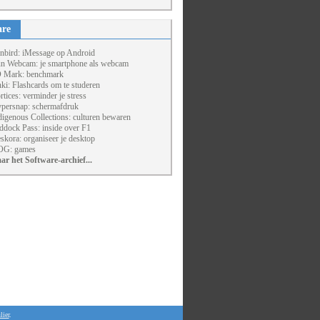
are
nbird: iMessage op Android
un Webcam: je smartphone als webcam
 Mark: benchmark
ki: Flashcards om te studeren
rtices: verminder je stress
persnap: schermafdruk
digenous Collections: culturen bewaren
ddock Pass: inside over F1
skora: organiseer je desktop
G: games
ar het Software-archief...
lier
.