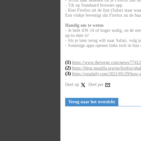
- Scroll naar beneden tot je Firefox ziet tu
- Tik op Standaard browser-app.
- Kies Firefox uit de lijst (Safari staat wa
Een vinkje bevestigt dat Firefox nu de baas
Handig om te weten
- Je hebt iOS 14 of hoger nodig, en de ni
up-to-date is!
- Als je later terug wilt naar Safari, volg 
- Sommige apps openen links toch in hun e
(1)
https://www.theverge.com/news/774129
(2)
https://blog.mozilla.org/en/firefox/sh
(3)
https://osxdaily.com/2021/05/29/how-se
Deel op
Deel per
Terug naar het overzicht