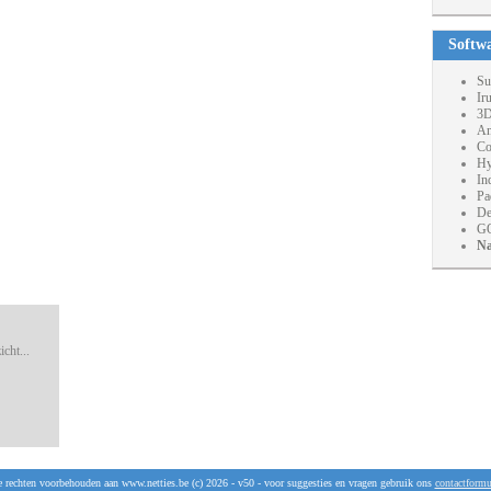
Softw
Su
Ir
3D
An
Co
Hy
In
Pa
De
GO
Na
cht...
e rechten voorbehouden aan www.netties.be (c) 2026 - v50 - voor suggesties en vragen gebruik ons
contactformu