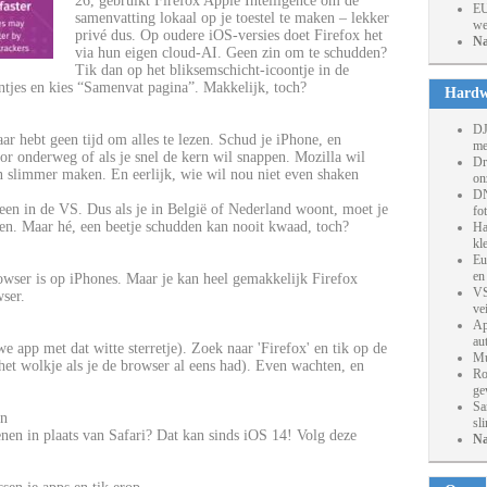
26, gebruikt Firefox Apple Intelligence om de
EU
samenvatting lokaal op je toestel te maken – lekker
we
privé dus. Op oudere iOS-versies doet Firefox het
Na
via hun eigen cloud-AI. Geen zin om te schudden?
Tik dan op het bliksemschicht-icoontje in de
ntjes en kies “Samenvat pagina”. Makkelijk, toch?
Hardw
DJ
maar hebt geen tijd om alles te lezen. Schud je iPhone, en
me
oor onderweg of als je snel de kern wil snappen. Mozilla wil
Dr
en slimmer maken. En eerlijk, wie wil nou niet even shaken
on
DN
lleen in de VS. Dus als je in België of Nederland woont, moet je
fo
en. Maar hé, een beetje schudden kan nooit kwaad, toch?
Ha
kl
Eu
en
rowser is op iPhones. Maar je kan heel gemakkelijk Firefox
VS
wser.
ve
Ap
au
 app met dat witte sterretje). Zoek naar 'Firefox' en tik op de
Mu
et wolkje als je de browser al eens had). Even wachten, en
Ro
ge
Sa
en
sl
enen in plaats van Safari? Dat kan sinds iOS 14! Volg deze
Na