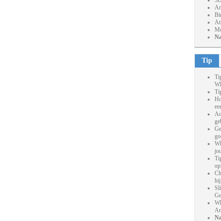
3D
Ar
Bi
At
Mo
Na
Tip
Ti
Wh
Ti
Ho
ee
Ac
ge
Ge
go
Wh
jo
Ti
op
Ch
hi
Sl
Ge
Wh
An
Na