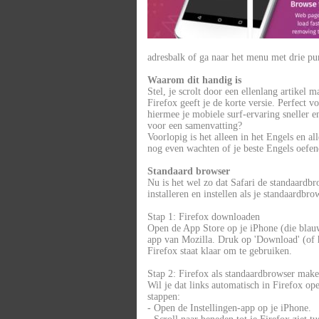
adresbalk of ga naar het menu met drie pu
Waarom dit handig is
Stel, je scrolt door een ellenlang artikel 
Firefox geeft je de korte versie. Perfect v
hiermee je mobiele surf-ervaring sneller 
voor een samenvatting?
Voorlopig is het alleen in het Engels en a
nog even wachten of je beste Engels oefen
Standaard browser
Nu is het wel zo dat Safari de standaardb
installeren en instellen als je standaardbro
Stap 1: Firefox downloaden
Open de App Store op je iPhone (die blauwe
app van Mozilla. Druk op 'Download' (of h
Firefox staat klaar om te gebruiken.
Stap 2: Firefox als standaardbrowser mak
Wil je dat links automatisch in Firefox op
stappen:
- Open de Instellingen-app op je iPhone.