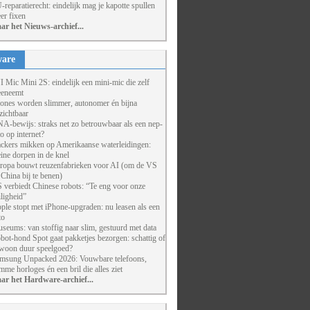
-reparatierecht: eindelijk mag je kapotte spullen
er fixen
ar het Nieuws-archief...
are
I Mic Mini 2S: eindelijk een mini-mic die zelf
eneemt
ones worden slimmer, autonomer én bijna
zichtbaar
A-bewijs: straks net zo betrouwbaar als een nep-
to op internet?
ckers mikken op Amerikaanse waterleidingen:
eine dorpen in de knel
ropa bouwt reuzenfabrieken voor AI (om de VS
 China bij te benen)
 verbiedt Chinese robots: “Te eng voor onze
iligheid”
ple stopt met iPhone-upgraden: nu leasen als een
to
seums: van stoffig naar slim, gestuurd met data
bot-hond Spot gaat pakketjes bezorgen: schattig of
woon duur speelgoed?
msung Unpacked 2026: Vouwbare telefoons,
imme horloges én een bril die alles ziet
ar het Hardware-archief...