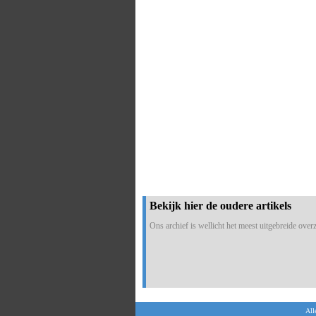
Bekijk hier de oudere artikels
Ons archief is wellicht het meest uitgebreide overzi
All