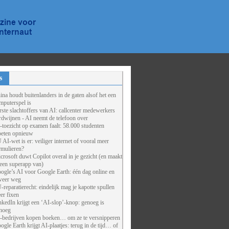
s
ina houdt buitenlanders in de gaten alsof het een
mputerspel is
rste slachtoffers van AI: callcenter medewerkers
rdwijnen - AI neemt de telefoon over
-toezicht op examen faalt: 58.000 studenten
eten opnieuw
 AI-wet is er: veiliger internet of vooral meer
rmulieren?
crosoft duwt Copilot overal in je gezicht (en maakt
 een superapp van)
ogle’s AI voor Google Earth: één dag online en
weer weg
-reparatierecht: eindelijk mag je kapotte spullen
er fixen
nkedIn krijgt een ‘AI-slop’-knop: genoeg is
noeg
-bedrijven kopen boeken… om ze te versnipperen
ogle Earth krijgt AI-plaatjes: terug in de tijd… of