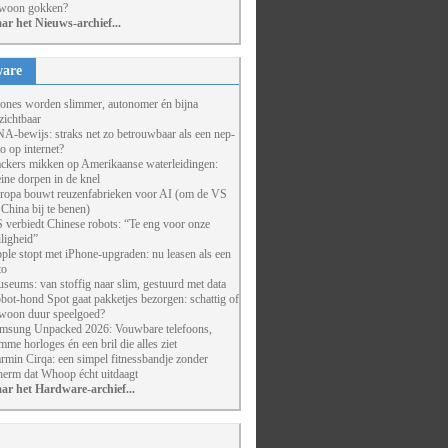
woon gokken?
ar het Nieuws-archief...
are
ones worden slimmer, autonomer én bijna
zichtbaar
A-bewijs: straks net zo betrouwbaar als een nep-
to op internet?
ckers mikken op Amerikaanse waterleidingen:
eine dorpen in de knel
ropa bouwt reuzenfabrieken voor AI (om de VS
 China bij te benen)
 verbiedt Chinese robots: “Te eng voor onze
iligheid”
ple stopt met iPhone-upgraden: nu leasen als een
to
seums: van stoffig naar slim, gestuurd met data
bot-hond Spot gaat pakketjes bezorgen: schattig of
woon duur speelgoed?
msung Unpacked 2026: Vouwbare telefoons,
imme horloges én een bril die alles ziet
rmin Cirqa: een simpel fitnessbandje zonder
herm dat Whoop écht uitdaagt
ar het Hardware-archief...