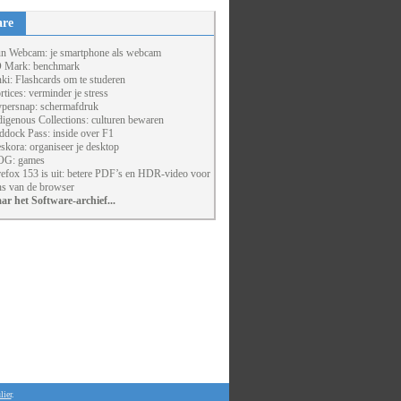
are
un Webcam: je smartphone als webcam
 Mark: benchmark
ki: Flashcards om te studeren
rtices: verminder je stress
persnap: schermafdruk
digenous Collections: culturen bewaren
ddock Pass: inside over F1
skora: organiseer je desktop
G: games
refox 153 is uit: betere PDF’s en HDR-video voor
ns van de browser
ar het Software-archief...
lier
.