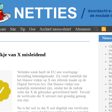
ware
Site
Tip
Oor
Archief nieuwsbrief
Abonneer
Nieuw
Ch
co
kje van X misleidend
Ee
ve
AI
mo
EU
Verleden week heeft de EU een voorlopige
fo
bevinding bekendgemaakt. Zij vindt namelijk dat
Mi
het blauwe vinkje op X een inbreuk maakt op de
er
Digital Services Act. Dat blauwe vinkje zou
Go
al
namelijk misleidend zijn, omdat het de indruk
EU
wekt dat X de gebruiker geverifieerd heeft. Terwijl
we
de verificatie die X uitvoert niet grondig genoeg
Li
zou zijn.
ge
AI
Nu is het wel zo dat X wel degelijk een verificatie
Go