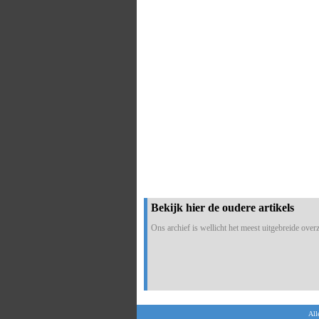
Bekijk hier de oudere artikels
Ons archief is wellicht het meest uitgebreide overzi
All