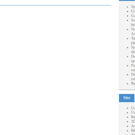
Sp
Go
Go
So
hi
Ne
Ar
Ta
pl
Sp
die
De
sp
Po
se
De
(o
Na
Site
Go
Us
Ba
3D
Ar
Bi