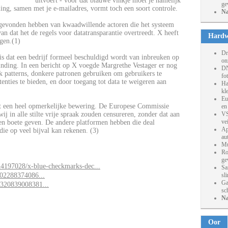
uitvoert - voor dat blauwe vinkje moet je namelijk
ge
ing, samen met je e-mailadres, vormt toch een soort controle.
Na
gevonden hebben van kwaadwillende actoren die het systeem
n dat het de regels voor datatransparantie overtreedt. X heeft
Hardw
gen.(1)
Dr
 is dat een bedrijf formeel beschuldigd wordt van inbreuken op
on
inding. In een bericht op X voegde Margrethe Vestager er nog
DN
k patterns, donkere patronen gebruiken om gebruikers te
fo
enties te bieden, en door toegang tot data te weigeren aan
Ha
kl
Eu
et een heel opmerkelijke bewering. De Europese Commissie
en
ij in alle stilte vrije spraak zouden censureren, zonder dat aan
VS
ve
een boete geven. De andere platformen hebben die deal
Ap
die op veel bijval kan rekenen. (3)
au
Mu
Ro
ge
24197028/x-blue-checkmarks-dec...
Sa
602288374086...
sl
Ga
3320839008381...
sc
Na
Oor