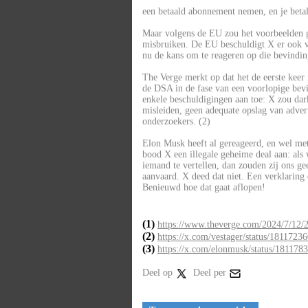
een betaald abonnement nemen, en je betal
Maar volgens de EU zou het voorbeelden 
misbruiken. De EU beschuldigt X er ook va
nu de kans om te reageren op die bevindin
The Verge merkt op dat het de eerste keer
de DSA in de fase van een voorlopige bev
enkele beschuldigingen aan toe: X zou dar
misleiden, geen adequate opslag van advert
onderzoekers. (2)
Elon Musk heeft al gereageerd, en wel m
bood X een illegale geheime deal aan: als w
iemand te vertellen, dan zouden zij ons g
aanvaard. X deed dat niet. Een verklaring 
Benieuwd hoe dat gaat aflopen!
(1)
https://www.theverge.com/2024/7/12/
(2)
https://x.com/vestager/status/1811723
(3)
https://x.com/elonmusk/status/181178
Deel op
Deel per