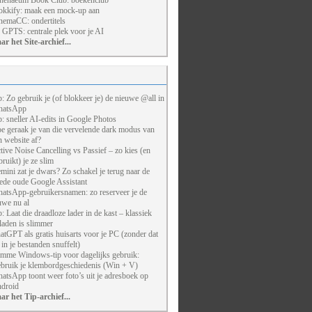
henaeum Book Club: boekenclub
kkify: maak een mock-up aan
nemaCC: ondertitels
 GPTS: centrale plek voor je AI
ar het Site-archief...
p: Zo gebruik je (of blokkeer je) de nieuwe @all in
atsApp
p: sneller AI-edits in Google Photos
e geraak je van die vervelende dark modus van
n website af?
tive Noise Cancelling vs Passief – zo kies (en
bruikt) je ze slim
mini zat je dwars? Zo schakel je terug naar de
ede oude Google Assistant
atsApp-gebruikersnamen: zo reserveer je de
uwe nu al
p: Laat die draadloze lader in de kast – klassiek
laden is slimmer
atGPT als gratis huisarts voor je PC (zonder dat
j in je bestanden snuffelt)
imme Windows-tip voor dagelijks gebruik:
bruik je klembordgeschiedenis (Win + V)
atsApp toont weer foto’s uit je adresboek op
droid
ar het Tip-archief...