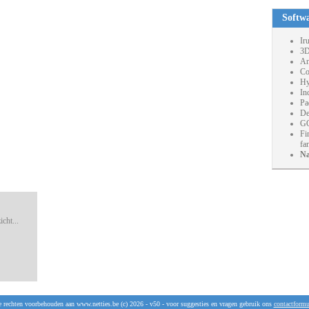
Softw
Ir
3D
An
Co
Hy
In
Pa
De
GO
Fi
fa
Na
cht...
e rechten voorbehouden aan www.netties.be (c) 2026 - v50 - voor suggesties en vragen gebruik ons
contactformu