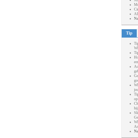
At
Mo
Ci
AI
Na
Tip
Ti
Wh
Ti
Ho
ee
Ac
ge
Ge
go
Wh
jo
Ti
op
Ch
hi
Sl
Ge
Wh
An
Na