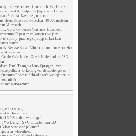
otify rolt twee nieuwe functies uit. Wat is het?
ogle maakt AI-liedjes die (bijna) echt klinken
liath Podcast: David tegen de reus
ny sleept Udio voor de rechter: 30.000 gestolen
ts in AI-muziek
tflix wordt de nieuwe YouTube: BuzzFeed,
chitectural Digest en co komen naar je tv
lk to Spotify: praat tegen je app en laat hem
aylists maken
otify Release Radar: Minder rommel, meer muziek
 écht bij je past
 Goede Vaderlander: Goede Nederlander of SD-
ion?
dcast: Final Thoughts Jerry Springer – van
rieuze politicus tot koning van de stoelengevec
 Quantum Podcast: Schrödinger’s kat legt het uit
f toch niet?)
ar het Oor-archief...
ogle, but wrong
enet Archives: retro
bbel XYZ: online woordspel
 SVG Design: SVG omzetten naar 3D
t Atlas: waar vind je kunst?
ngebuster: videotheek