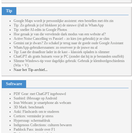
Tip
Google Maps wordt je persoonlijke assistent: eten bestellen met één zin
Tip: Zo gebruik je (of blokkeer je) de nieuwe @all in WhatsApp
Tip: sneller AI-edits in Google Photos
Hoe geraak je van die vervelende dark modus van een website af?
Active Noise Cancelling vs Passief – zo kies (en gebruikt) je ze slim
Gemini zat je dwars? Zo schakel je terug naar de goede oude Google Assistant
WhatsApp-gebruikersnamen: zo reserveer je de jouwe nu al
Tip: Laat die draadloze lader in de kast – klassiek opladen is slimmer
ChatGPT als gratis huisarts voor je PC (zonder dat hij in je bestanden snuffelt)
Slimme Windows-tip voor dagelijks gebruik: Gebruik je klembordgeschiedenis
(Win + V)
Naar het Tip-archief...
Software
PDF Gear: met ChatGPT ingebouwd
Sunbird: iMessage op Android
Irun Webcam: je smartphone als webcam
3D Mark: benchmark
Anki: Flashcards om te studeren
Cortices: verminder je stress
Hypersnap: schermafdruk
Indigenous Collections: culturen bewaren
Paddock Pass: inside over F1