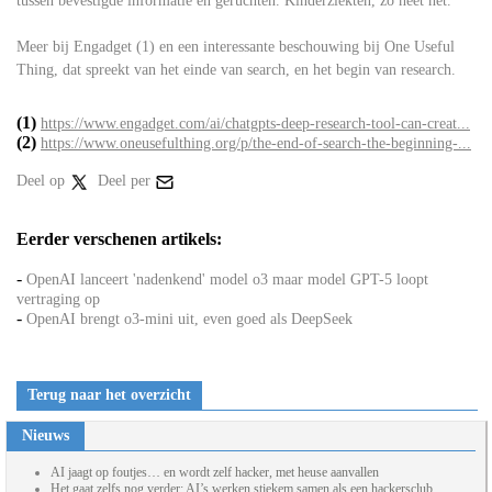
tussen bevestigde informatie en geruchten. Kinderziekten, zo heet het.
Meer bij Engadget (1) en een interessante beschouwing bij One Useful
Thing, dat spreekt van het einde van search, en het begin van research.
(1)
https://www.engadget.com/ai/chatgpts-deep-research-tool-can-creat...
(2)
https://www.oneusefulthing.org/p/the-end-of-search-the-beginning-...
Deel op
Deel per
Eerder verschenen artikels:
-
OpenAI lanceert 'nadenkend' model o3 maar model GPT-5 loopt
vertraging op
-
OpenAI brengt o3-mini uit, even goed als DeepSeek
Terug naar het overzicht
Nieuws
AI jaagt op foutjes… en wordt zelf hacker, met heuse aanvallen
Het gaat zelfs nog verder: AI’s werken stiekem samen als een hackersclub