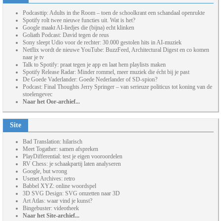
Podcasttip: Adults in the Room – toen de schoolkrant een schandaal openrukte
Spotify rolt twee nieuwe functies uit. Wat is het?
Google maakt AI-liedjes die (bijna) echt klinken
Goliath Podcast: David tegen de reus
Sony sleept Udio voor de rechter: 30.000 gestolen hits in AI-muziek
Netflix wordt de nieuwe YouTube: BuzzFeed, Architectural Digest en co komen
naar je tv
Talk to Spotify: praat tegen je app en laat hem playlists maken
Spotify Release Radar: Minder rommel, meer muziek die écht bij je past
De Goede Vaderlander: Goede Nederlander of SD-spion?
Podcast: Final Thoughts Jerry Springer – van serieuze politicus tot koning van de
stoelengevec
Naar het Oor-archief...
Site
Bad Translation: hilarisch
Meet Togather: samen afspreken
PlayDifferential: test je eigen vooroordelen
RV Chess: je schaakpartij laten analyseren
Google, but wrong
Usenet Archives: retro
Babbel XYZ: online woordspel
3D SVG Design: SVG omzetten naar 3D
Art Atlas: waar vind je kunst?
Bingebuster: videotheek
Naar het Site-archief...