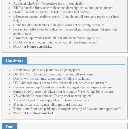
Adobe in ChatGPT: 70 creatieve tools in één chatbot
TikTok speelde Russische roulette met de veiligheid van miljoenen tieners
Disney+ wordt een beetje TikTok (maar dan met Mickey)
Influencers moeten eerlijker spelen: Vlaanderen wil strengere regels voor heel
België
China houdt buitenlanders in de gaten alsof het een computerspel is
Eerste slachtoffers van AI: callcenter medewerkers verdwijnen - AI neemt de
telefoon over
AI-toezicht op examen faalt: 58.000 studenten moeten opnieuw
EU AI-wet is er: veiliger internet of vooral meer formulieren?
Naar het Nieuws-archief...
Hardware
Abode beveiligt nu ook je tuinhek en garagepoort
DJI Mic Mini 2S: eindelijk een mini-mic die zelf meeneemt
Drones worden slimmer, autonomer én bijna onzichtbaar
DNA-bewijs: straks net zo betrouwbaar als een nep-foto op internet?
Hackers mikken op Amerikaanse waterleidingen: kleine dorpen in de knel
Europa bouwt reuzenfabrieken voor AI (om de VS en China bij te benen)
VS verbiedt Chinese robots: “Te eng voor onze veiligheid”
Apple stopt met iPhone-upgraden: nu leasen als een auto
Museums: van stoffig naar slim, gestuurd met data
Robot-hond Spot gaat pakketjes bezorgen: schattig of gewoon duur speelgoed?
Naar het Hardware-archief...
Oor