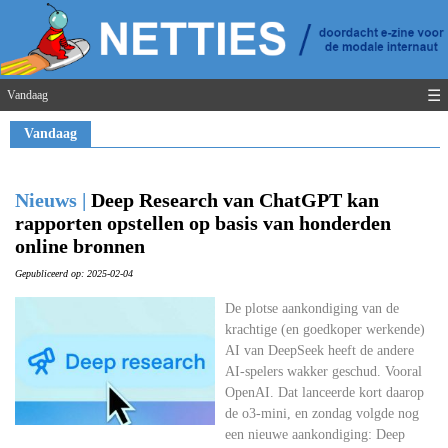
☰
Vandaag
Vandaag
Nieuws |
Deep Research van ChatGPT kan
rapporten opstellen op basis van honderden
online bronnen
Gepubliceerd op: 2025-02-04
De plotse aankondiging van de
krachtige (en goedkoper werkende)
AI van DeepSeek heeft de andere
AI-spelers wakker geschud. Vooral
OpenAI. Dat lanceerde kort daarop
de o3-mini, en zondag volgde nog
een nieuwe aankondiging: Deep