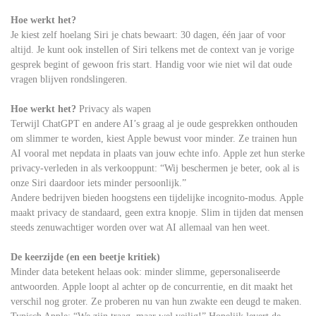
Hoe werkt het?
Je kiest zelf hoelang Siri je chats bewaart: 30 dagen, één jaar of voor
altijd. Je kunt ook instellen of Siri telkens met de context van je vorige
gesprek begint of gewoon fris start. Handig voor wie niet wil dat oude
vragen blijven rondslingeren.
Hoe werkt het?
Privacy als wapen
Terwijl ChatGPT en andere AI’s graag al je oude gesprekken onthouden
om slimmer te worden, kiest Apple bewust voor minder. Ze trainen hun
AI vooral met nepdata in plaats van jouw echte info. Apple zet hun sterke
privacy-verleden in als verkooppunt: “Wij beschermen je beter, ook al is
onze Siri daardoor iets minder persoonlijk.”
Andere bedrijven bieden hoogstens een tijdelijke incognito-modus. Apple
maakt privacy de standaard, geen extra knopje. Slim in tijden dat mensen
steeds zenuwachtiger worden over wat AI allemaal van hen weet.
De keerzijde (en een beetje kritiek)
Minder data betekent helaas ook: minder slimme, gepersonaliseerde
antwoorden. Apple loopt al achter op de concurrentie, en dit maakt het
verschil nog groter. Ze proberen nu van hun zwakte een deugd te maken.