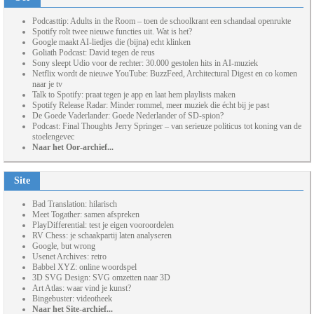
Podcasttip: Adults in the Room – toen de schoolkrant een schandaal openrukte
Spotify rolt twee nieuwe functies uit. Wat is het?
Google maakt AI-liedjes die (bijna) echt klinken
Goliath Podcast: David tegen de reus
Sony sleept Udio voor de rechter: 30.000 gestolen hits in AI-muziek
Netflix wordt de nieuwe YouTube: BuzzFeed, Architectural Digest en co komen
naar je tv
Talk to Spotify: praat tegen je app en laat hem playlists maken
Spotify Release Radar: Minder rommel, meer muziek die écht bij je past
De Goede Vaderlander: Goede Nederlander of SD-spion?
Podcast: Final Thoughts Jerry Springer – van serieuze politicus tot koning van de
stoelengevec
Naar het Oor-archief...
Site
Bad Translation: hilarisch
Meet Togather: samen afspreken
PlayDifferential: test je eigen vooroordelen
RV Chess: je schaakpartij laten analyseren
Google, but wrong
Usenet Archives: retro
Babbel XYZ: online woordspel
3D SVG Design: SVG omzetten naar 3D
Art Atlas: waar vind je kunst?
Bingebuster: videotheek
Naar het Site-archief...