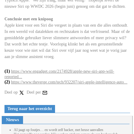
Typisch Apple: “We zijn traag, maar wel veilig!” Hopelijk levert de
nieuwe Siri op WWDC 2026 (begin juni) genoeg om dat gat te dichten.
Conclusie met een knipoog
Apple kiest voor een Siri die vergeet in plaats van een die alles onthoudt.
In een wereld vol datalekken en rechtszaken is dat verfrissend. Maar of de
gemiddelde gebruiker liever slimmere antwoorden of meer privacy wil?
Dat wordt het echte testje. Voorlopig klinkt het als een geruststellende
keuze voor wie niet wil dat Siri over vijf jaar nog weet wat je vorig jaar
aan je slimme assistent vroeg.
(1)
https://www.engadget.com/2174928/apple-new-siri-app-will-
reported...
(2)
https://www.theverge.com/tech/932207/siri-apple-intelligence-auto...
Deel op
Deel per
Terug naar het overzicht
Nieuws
AI jaagt op foutjes… en wordt zelf hacker, met heuse aanvallen