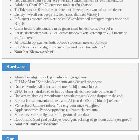
Het gaat zelfs nog verder: AI’s werken stiekem samen als een hackersclub
Adobe in ChatGPT: 70 creatieve tools in één chatbot
TikTok speelde Russische roulette met de veiligheid van miljoenen tieners
Disney+ wordt een beetje TikTok (maar dan met Mickey)
Influencers moeten eerlijker spelen: Vlaanderen wil strengere regels voor heel
België
China houdt buitenlanders in de gaten alsof het een computerspel is
Eerste slachtoffers van AI: callcenter medewerkers verdwijnen - AI neemt de
telefoon over
AI-toezicht op examen faalt: 58.000 studenten moeten opnieuw
EU AI-wet is er: veiliger internet of vooral meer formulieren?
Naar het Nieuws-archief...
Hardware
Abode beveiligt nu ook je tuinhek en garagepoort
DJI Mic Mini 2S: eindelijk een mini-mic die zelf meeneemt
Drones worden slimmer, autonomer én bijna onzichtbaar
DNA-bewijs: straks net zo betrouwbaar als een nep-foto op internet?
Hackers mikken op Amerikaanse waterleidingen: kleine dorpen in de knel
Europa bouwt reuzenfabrieken voor AI (om de VS en China bij te benen)
VS verbiedt Chinese robots: “Te eng voor onze veiligheid”
Apple stopt met iPhone-upgraden: nu leasen als een auto
Museums: van stoffig naar slim, gestuurd met data
Robot-hond Spot gaat pakketjes bezorgen: schattig of gewoon duur speelgoed?
Naar het Hardware-archief...
Oor