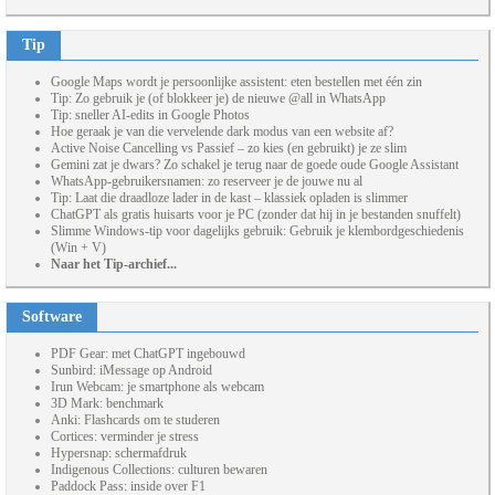
Tip
Google Maps wordt je persoonlijke assistent: eten bestellen met één zin
Tip: Zo gebruik je (of blokkeer je) de nieuwe @all in WhatsApp
Tip: sneller AI-edits in Google Photos
Hoe geraak je van die vervelende dark modus van een website af?
Active Noise Cancelling vs Passief – zo kies (en gebruikt) je ze slim
Gemini zat je dwars? Zo schakel je terug naar de goede oude Google Assistant
WhatsApp-gebruikersnamen: zo reserveer je de jouwe nu al
Tip: Laat die draadloze lader in de kast – klassiek opladen is slimmer
ChatGPT als gratis huisarts voor je PC (zonder dat hij in je bestanden snuffelt)
Slimme Windows-tip voor dagelijks gebruik: Gebruik je klembordgeschiedenis
(Win + V)
Naar het Tip-archief...
Software
PDF Gear: met ChatGPT ingebouwd
Sunbird: iMessage op Android
Irun Webcam: je smartphone als webcam
3D Mark: benchmark
Anki: Flashcards om te studeren
Cortices: verminder je stress
Hypersnap: schermafdruk
Indigenous Collections: culturen bewaren
Paddock Pass: inside over F1