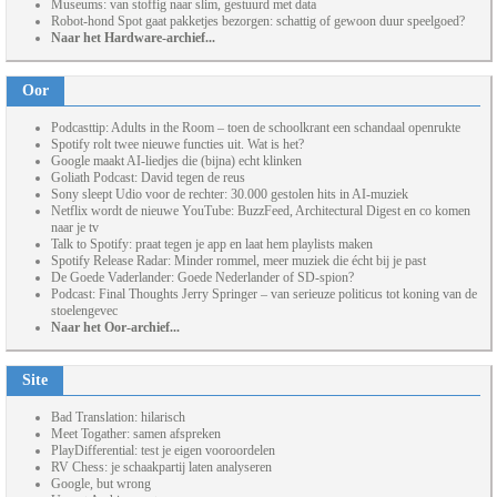
Museums: van stoffig naar slim, gestuurd met data
Robot-hond Spot gaat pakketjes bezorgen: schattig of gewoon duur speelgoed?
Naar het Hardware-archief...
Oor
Podcasttip: Adults in the Room – toen de schoolkrant een schandaal openrukte
Spotify rolt twee nieuwe functies uit. Wat is het?
Google maakt AI-liedjes die (bijna) echt klinken
Goliath Podcast: David tegen de reus
Sony sleept Udio voor de rechter: 30.000 gestolen hits in AI-muziek
Netflix wordt de nieuwe YouTube: BuzzFeed, Architectural Digest en co komen
naar je tv
Talk to Spotify: praat tegen je app en laat hem playlists maken
Spotify Release Radar: Minder rommel, meer muziek die écht bij je past
De Goede Vaderlander: Goede Nederlander of SD-spion?
Podcast: Final Thoughts Jerry Springer – van serieuze politicus tot koning van de
stoelengevec
Naar het Oor-archief...
Site
Bad Translation: hilarisch
Meet Togather: samen afspreken
PlayDifferential: test je eigen vooroordelen
RV Chess: je schaakpartij laten analyseren
Google, but wrong