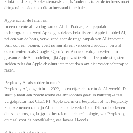
klinkt hard: Siri, Apples stemassistent, is 'ondermaats' en de techreus moet
dringend iets doen om die achterstand in te halen.
Apple achter de feiten aan
In een recente aflevering van de All-In Podcast, een populair
techprogramma, werd Apple genadeloos bekritiseerd. Apple fumbled AI,
zei een van de hosts, verwijzend naar de trage aanpak van AI-innovatie.
Siri, ooit een pionier, voelt nu aan als een verouderd product. Terwijl
concurrenten zoals Google, OpenAI en Amazon volop investeren in
geavanceerde AI-modellen, lijkt Apple vast te zitten. De podcast-gasten
stelden zelfs dat Apple absoluut iets moet doen om niet verder achterop te
raken.
Perplexity AI als redder in nood?
Perplexity AI, opgericht in 2022, is een rijzende ster in de AI-wereld. De
startup biedt een zoekmachine die antwoorden geeft in natuurlijke taal,
vergelijkbaar met ChatGPT. Apple zou intern bespreken of het Perplexity
kan overnemen om zijn AI-achterstand te verkleinen. Dit zou betekenen
dat Apple toegang krijgt tot het talent en de technologie, van Perplexity,
cruciaal voor de ontwikkeling van betere AI-tools.
Kritiek op Apples strategie