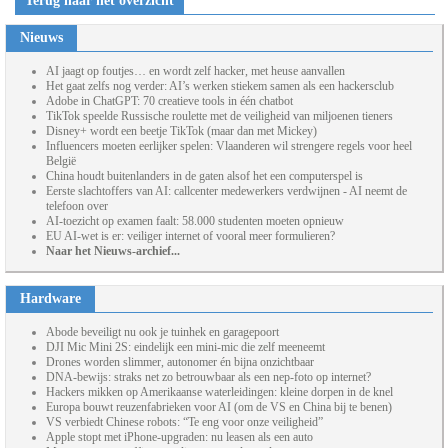
Terug naar het overzicht
Nieuws
AI jaagt op foutjes… en wordt zelf hacker, met heuse aanvallen
Het gaat zelfs nog verder: AI’s werken stiekem samen als een hackersclub
Adobe in ChatGPT: 70 creatieve tools in één chatbot
TikTok speelde Russische roulette met de veiligheid van miljoenen tieners
Disney+ wordt een beetje TikTok (maar dan met Mickey)
Influencers moeten eerlijker spelen: Vlaanderen wil strengere regels voor heel
België
China houdt buitenlanders in de gaten alsof het een computerspel is
Eerste slachtoffers van AI: callcenter medewerkers verdwijnen - AI neemt de
telefoon over
AI-toezicht op examen faalt: 58.000 studenten moeten opnieuw
EU AI-wet is er: veiliger internet of vooral meer formulieren?
Naar het Nieuws-archief...
Hardware
Abode beveiligt nu ook je tuinhek en garagepoort
DJI Mic Mini 2S: eindelijk een mini-mic die zelf meeneemt
Drones worden slimmer, autonomer én bijna onzichtbaar
DNA-bewijs: straks net zo betrouwbaar als een nep-foto op internet?
Hackers mikken op Amerikaanse waterleidingen: kleine dorpen in de knel
Europa bouwt reuzenfabrieken voor AI (om de VS en China bij te benen)
VS verbiedt Chinese robots: “Te eng voor onze veiligheid”
Apple stopt met iPhone-upgraden: nu leasen als een auto