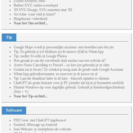
Usenet Archives: retro
Babbel XYZ: online woordspel
3D SVG Design: SVG omzetten naar 3D
Art Atlas: waar vind je kunst?
Bingebuster: videotheek
Naar het Site-archief...
Tip
Google Maps wordt je persoonlijke assistent: eten bestellen met één zin
Tip: Zo gebruik je (of blokkeer je) de nieuwe @all in WhatsApp
Tip: sneller AI-edits in Google Photos
Hoe geraak je van die vervelende dark modus van een website af?
Active Noise Cancelling vs Passief – zo kies (en gebruikt) je ze slim
Gemini zat je dwars? Zo schakel je terug naar de goede oude Google Assistant
WhatsApp-gebruikersnamen: zo reserveer je de jouwe nu al
Tip: Laat die draadloze lader in de kast – klassiek opladen is slimmer
ChatGPT als gratis huisarts voor je PC (zonder dat hij in je bestanden snuffelt)
Slimme Windows-tip voor dagelijks gebruik: Gebruik je klembordgeschiedenis
(Win + V)
Naar het Tip-archief...
Software
PDF Gear: met ChatGPT ingebouwd
Sunbird: iMessage op Android
Irun Webcam: je smartphone als webcam