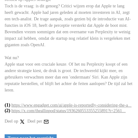
Toch is de vraag: is dit genoeg? Critici wijzen erop dat Apple te lang
heeft gewacht. Apple had jaren geleden al moeten investeren in AI, zegt
een tech-analist. De trage aanpak, zoals gezien bij de introductie van AI-
functies in iOS 18, heeft de perceptie versterkt dat Apple de boot mist.
Bovendien vrezen sommigen dat een overname van Perplexity te weinig
impact zal hebben, omdat de startup nog relatief klein is vergeleken met
giganten zoals OpenAI.
Wat nu?
Apple staat voor een cruciale keuze. Of het nu Perplexity koopt of een
andere strategie kiest, de druk is groot. De techwereld kijkt mee, en
gebruikers verwachten meer dan een 'ondermaats' Siri. Kan Apple zijn
reputatie herstellen, of blijft het achter de feiten aanlopen? De tijd zal het
leren.
(1)
https://www.engadget.com/ai/apple-is-reportedly-considering-the-a...
(2)
https://x.com/theallinpod/status/1936260553355255891?t=2561...
Deel op
Deel per