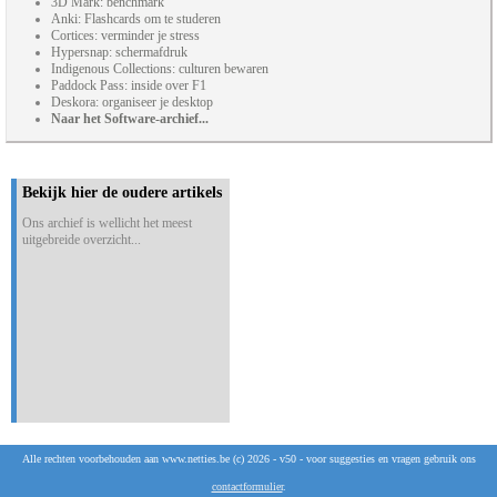
3D Mark: benchmark
Anki: Flashcards om te studeren
Cortices: verminder je stress
Hypersnap: schermafdruk
Indigenous Collections: culturen bewaren
Paddock Pass: inside over F1
Deskora: organiseer je desktop
Naar het Software-archief...
Bekijk hier de oudere artikels
Ons archief is wellicht het meest
uitgebreide overzicht...
Alle rechten voorbehouden aan www.netties.be (c) 2026 - v50 - voor suggesties en vragen gebruik ons
contactformulier
.