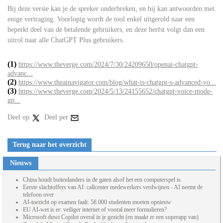
Bij deze versie kan je de spreker onderbreken, en hij kan antwoorden met
enige vertraging. Voorlopig wordt de tool enkel uitgerold naar een
beperkt deel van de betalende gebruikers, en deze herfst volgt dan een
uitrol naar alle ChatGPT Plus gebruikers.
(1)
https://www.theverge.com/2024/7/30/24209650/openai-chatgpt-
advanc...
(2)
https://www.theainavigator.com/blog/what-is-chatgpt-s-advanced-vo...
(3)
https://www.theverge.com/2024/5/13/24155652/chatgpt-voice-mode-
gp...
Deel op
Deel per
Terug naar het overzicht
Nieuws
China houdt buitenlanders in de gaten alsof het een computerspel is
Eerste slachtoffers van AI: callcenter medewerkers verdwijnen - AI neemt de
telefoon over
AI-toezicht op examen faalt: 58.000 studenten moeten opnieuw
EU AI-wet is er: veiliger internet of vooral meer formulieren?
Microsoft duwt Copilot overal in je gezicht (en maakt er een superapp van)