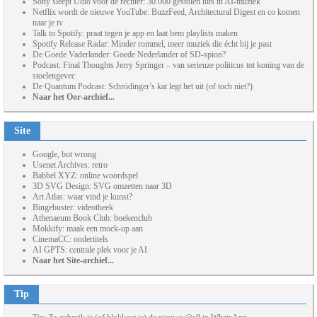
Sony sleept Udio voor de rechter: 30.000 gestolen hits in AI-muziek
Netflix wordt de nieuwe YouTube: BuzzFeed, Architectural Digest en co komen
naar je tv
Talk to Spotify: praat tegen je app en laat hem playlists maken
Spotify Release Radar: Minder rommel, meer muziek die écht bij je past
De Goede Vaderlander: Goede Nederlander of SD-spion?
Podcast: Final Thoughts Jerry Springer – van serieuze politicus tot koning van de
stoelengevec
De Quantum Podcast: Schrödinger’s kat legt het uit (of toch niet?)
Naar het Oor-archief...
Site
Google, but wrong
Usenet Archives: retro
Babbel XYZ: online woordspel
3D SVG Design: SVG omzetten naar 3D
Art Atlas: waar vind je kunst?
Bingebuster: videotheek
Athenaeum Book Club: boekenclub
Mokkify: maak een mock-up aan
CinemaCC: ondertitels
AI GPTS: centrale plek voor je AI
Naar het Site-archief...
Tip