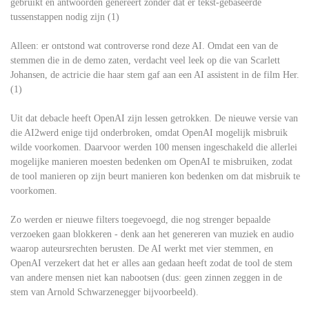
gebruikt en antwoorden genereert zonder dat er tekst-gebaseerde
tussenstappen nodig zijn (1)
Alleen: er ontstond wat controverse rond deze AI. Omdat een van de
stemmen die in de demo zaten, verdacht veel leek op die van Scarlett
Johansen, de actricie die haar stem gaf aan een AI assistent in de film Her.
(1)
Uit dat debacle heeft OpenAI zijn lessen getrokken. De nieuwe versie van
die AI2werd enige tijd onderbroken, omdat OpenAI mogelijk misbruik
wilde voorkomen. Daarvoor werden 100 mensen ingeschakeld die allerlei
mogelijke manieren moesten bedenken om OpenAI te misbruiken, zodat
de tool manieren op zijn beurt manieren kon bedenken om dat misbruik te
voorkomen.
Zo werden er nieuwe filters toegevoegd, die nog strenger bepaalde
verzoeken gaan blokkeren - denk aan het genereren van muziek en audio
waarop auteursrechten berusten. De AI werkt met vier stemmen, en
OpenAI verzekert dat het er alles aan gedaan heeft zodat de tool de stem
van andere mensen niet kan nabootsen (dus: geen zinnen zeggen in de
stem van Arnold Schwarzenegger bijvoorbeeld).