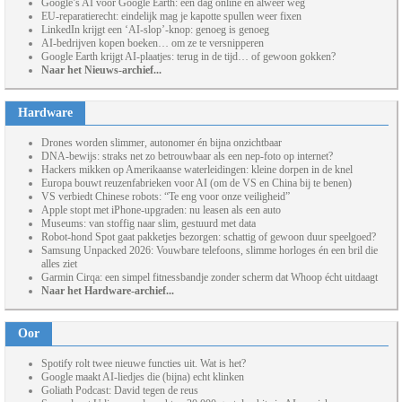
Google’s AI voor Google Earth: één dag online en alweer weg
EU-reparatierecht: eindelijk mag je kapotte spullen weer fixen
LinkedIn krijgt een ‘AI-slop’-knop: genoeg is genoeg
AI-bedrijven kopen boeken… om ze te versnipperen
Google Earth krijgt AI-plaatjes: terug in de tijd… of gewoon gokken?
Naar het Nieuws-archief...
Hardware
Drones worden slimmer, autonomer én bijna onzichtbaar
DNA-bewijs: straks net zo betrouwbaar als een nep-foto op internet?
Hackers mikken op Amerikaanse waterleidingen: kleine dorpen in de knel
Europa bouwt reuzenfabrieken voor AI (om de VS en China bij te benen)
VS verbiedt Chinese robots: “Te eng voor onze veiligheid”
Apple stopt met iPhone-upgraden: nu leasen als een auto
Museums: van stoffig naar slim, gestuurd met data
Robot-hond Spot gaat pakketjes bezorgen: schattig of gewoon duur speelgoed?
Samsung Unpacked 2026: Vouwbare telefoons, slimme horloges én een bril die
alles ziet
Garmin Cirqa: een simpel fitnessbandje zonder scherm dat Whoop écht uitdaagt
Naar het Hardware-archief...
Oor
Spotify rolt twee nieuwe functies uit. Wat is het?
Google maakt AI-liedjes die (bijna) echt klinken
Goliath Podcast: David tegen de reus