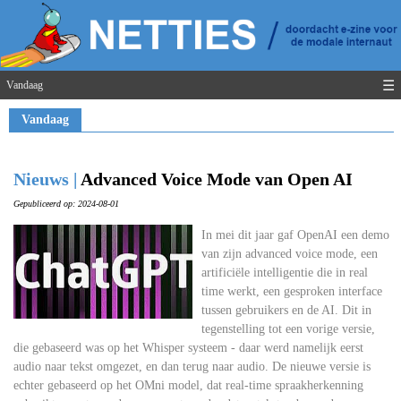
☰
Vandaag
Vandaag
Nieuws |
Advanced Voice Mode van Open AI
Gepubliceerd op: 2024-08-01
In mei dit jaar gaf OpenAI een demo
van zijn advanced voice mode, een
artificiële intelligentie die in real
time werkt, een gesproken interface
tussen gebruikers en de AI. Dit in
tegenstelling tot een vorige versie,
die gebaseerd was op het Whisper systeem - daar werd namelijk eerst
audio naar tekst omgezet, en dan terug naar audio. De nieuwe versie is
echter gebaseerd op het OMni model, dat real-time spraakherkenning