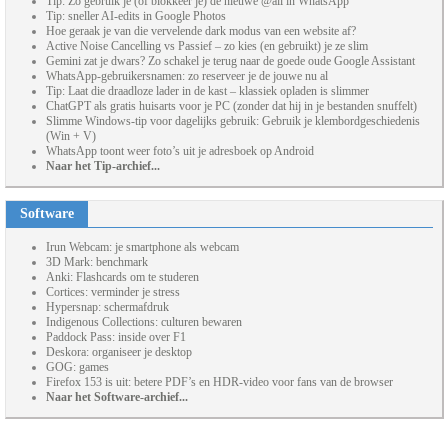
Tip: Zo gebruik je (of blokkeer je) de nieuwe @all in WhatsApp
Tip: sneller AI-edits in Google Photos
Hoe geraak je van die vervelende dark modus van een website af?
Active Noise Cancelling vs Passief – zo kies (en gebruikt) je ze slim
Gemini zat je dwars? Zo schakel je terug naar de goede oude Google Assistant
WhatsApp-gebruikersnamen: zo reserveer je de jouwe nu al
Tip: Laat die draadloze lader in de kast – klassiek opladen is slimmer
ChatGPT als gratis huisarts voor je PC (zonder dat hij in je bestanden snuffelt)
Slimme Windows-tip voor dagelijks gebruik: Gebruik je klembordgeschiedenis
(Win + V)
WhatsApp toont weer foto’s uit je adresboek op Android
Naar het Tip-archief...
Software
Irun Webcam: je smartphone als webcam
3D Mark: benchmark
Anki: Flashcards om te studeren
Cortices: verminder je stress
Hypersnap: schermafdruk
Indigenous Collections: culturen bewaren
Paddock Pass: inside over F1
Deskora: organiseer je desktop
GOG: games
Firefox 153 is uit: betere PDF’s en HDR-video voor fans van de browser
Naar het Software-archief...