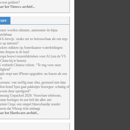
woon gokken?
ar het Nieuws-archief...
are
ones worden slimmer, autonomer én bijna
zichtbaar
A-bewijs: straks net zo betrouwbaar als een nep-
to op internet?
ckers mikken op Amerikaanse waterleidingen:
eine dorpen in de knel
ropa bouwt reuzenfabrieken voor AI (om de VS
 China bij te benen)
 verbiedt Chinese robots: “Te eng voor onze
iligheid”
ple stopt met iPhone-upgraden: nu leasen als een
to
seums: van stoffig naar slim, gestuurd met data
bot-hond Spot gaat pakketjes bezorgen: schattig of
woon duur speelgoed?
msung Unpacked 2026: Vouwbare telefoons,
imme horloges én een bril die alles ziet
rmin Cirqa: een simpel fitnessbandje zonder
herm dat Whoop écht uitdaagt
ar het Hardware-archief...