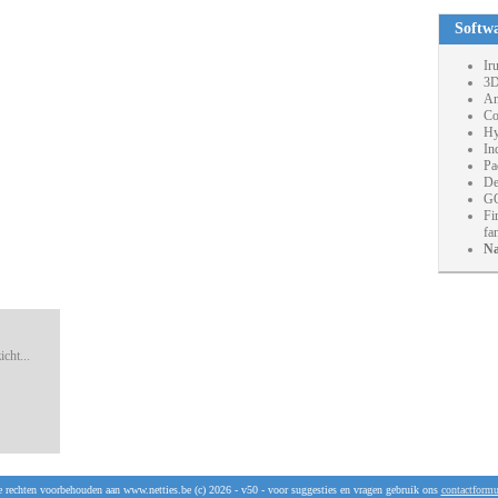
Softw
Ir
3D
An
Co
Hy
In
Pa
De
GO
Fi
fa
Na
cht...
e rechten voorbehouden aan www.netties.be (c) 2026 - v50 - voor suggesties en vragen gebruik ons
contactformu