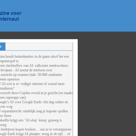
s
ina houdt buitenlanders in de gaten alsof het een
mputerspel is
rste slachtoffers van AI: callcenter medewerkers
rdwijnen - AI neemt de telefoon over
-toezicht op examen faalt: 58.000 studenten
eten opnieuw
 AI-wet is er: veiliger internet of vooral meer
rmulieren?
crosoft duwt Copilot overal in je gezicht (en maakt
 een superapp van)
ogle’s AI voor Google Earth: één dag online en
weer weg
-reparatierecht: eindelijk mag je kapotte spullen
er fixen
nkedIn krijgt een ‘AI-slop’-knop: genoeg is
noeg
-bedrijven kopen boeken… om ze te versnipperen
ogle Earth krijgt AI-plaatjes: terug in de tijd… of