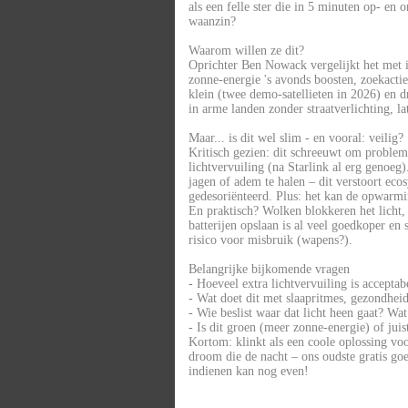
als een felle ster die in 5 minuten op- en o
waanzin?
Waarom willen ze dit?
Oprichter Ben Nowack vergelijkt het met 
zonne-energie 's avonds boosten, zoekacti
klein (twee demo-satellieten in 2026) en 
in arme landen zonder straatverlichting, la
Maar... is dit wel slim - en vooral: veilig?
Kritisch gezien: dit schreeuwt om problem
lichtvervuiling (na Starlink al erg genoeg
jagen of adem te halen – dit verstoort eco
gedesoriënteerd. Plus: het kan de opwarmi
En praktisch? Wolken blokkeren het licht, 
batterijen opslaan is al veel goedkoper e
risico voor misbruik (wapens?).
Belangrijke bijkomende vragen
- Hoeveel extra lichtvervuiling is accepta
- Wat doet dit met slaapritmes, gezondheid
- Wie beslist waar dat licht heen gaat? Wa
- Is dit groen (meer zonne-energie) of juis
Kortom: klinkt als een coole oplossing vo
droom die de nacht – ons oudste gratis go
indienen kan nog even!