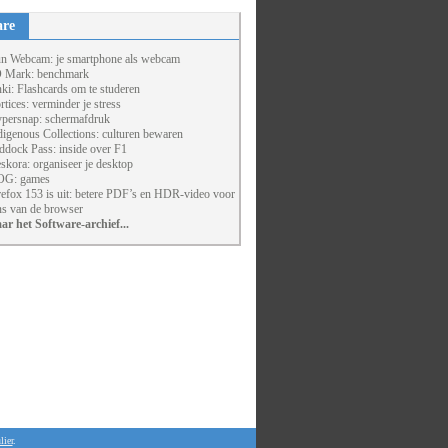
are
un Webcam: je smartphone als webcam
 Mark: benchmark
ki: Flashcards om te studeren
rtices: verminder je stress
persnap: schermafdruk
digenous Collections: culturen bewaren
ddock Pass: inside over F1
skora: organiseer je desktop
G: games
refox 153 is uit: betere PDF’s en HDR-video voor
ns van de browser
ar het Software-archief...
lier
.