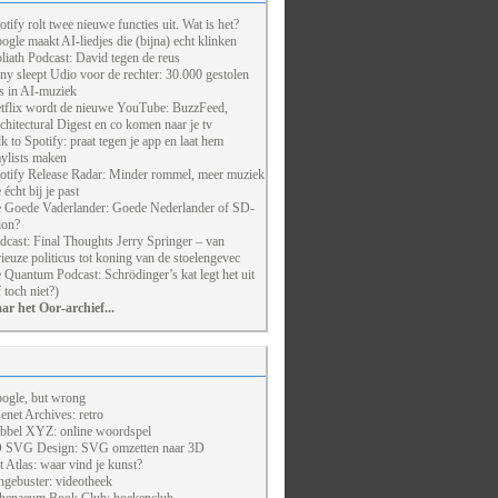
otify rolt twee nieuwe functies uit. Wat is het?
ogle maakt AI-liedjes die (bijna) echt klinken
liath Podcast: David tegen de reus
ny sleept Udio voor de rechter: 30.000 gestolen
ts in AI-muziek
tflix wordt de nieuwe YouTube: BuzzFeed,
chitectural Digest en co komen naar je tv
lk to Spotify: praat tegen je app en laat hem
aylists maken
otify Release Radar: Minder rommel, meer muziek
 écht bij je past
 Goede Vaderlander: Goede Nederlander of SD-
ion?
dcast: Final Thoughts Jerry Springer – van
rieuze politicus tot koning van de stoelengevec
 Quantum Podcast: Schrödinger’s kat legt het uit
f toch niet?)
ar het Oor-archief...
ogle, but wrong
enet Archives: retro
bbel XYZ: online woordspel
 SVG Design: SVG omzetten naar 3D
t Atlas: waar vind je kunst?
ngebuster: videotheek