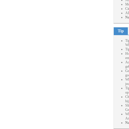
At
Mo
Ci
AI
Na
Tip
Ti
Wh
Ti
Ho
ee
Ac
ge
Ge
go
Wh
jo
Ti
op
Ch
hi
Sl
Ge
Wh
An
Na