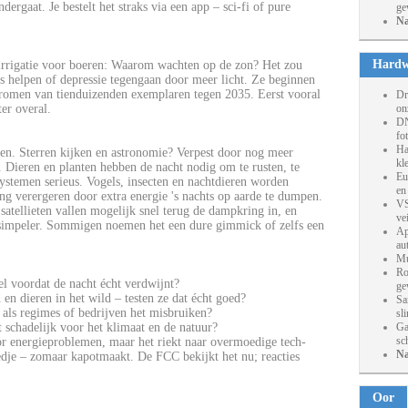
ndergaat. Je bestelt het straks via een app – sci-fi of pure
ge
Na
Hardw
irrigatie voor boeren: Waarom wachten op de zon? Het zou
es helpen of depressie tegengaan door meer licht. Ze beginnen
dromen van tienduizenden exemplaren tegen 2035. Eerst vooral
Dr
ter overal.
on
DN
fo
Ha
en. Sterren kijken en astronomie? Verpest door nog meer
kl
). Dieren en planten hebben de nacht nodig om te rusten, te
Eu
systemen serieus. Vogels, insecten en nachtdieren worden
en
ng verergeren door extra energie 's nachts op aarde te dumpen.
VS
satellieten vallen mogelijk snel terug de dampkring in, en
ve
n simpeler. Sommigen noemen het een dure gimmick of zelfs een
Ap
au
Mu
Ro
bel voordat de nacht écht verdwijnt?
ge
 en dieren in het wild – testen ze dat écht goed?
Sa
t als regimes of bedrijven het misbruiken?
sl
t schadelijk voor het klimaat en de natuur?
Ga
sc
or energieproblemen, maar het riekt naar overmoedige tech-
Na
edje – zomaar kapotmaakt. De FCC bekijkt het nu; reacties
Oor