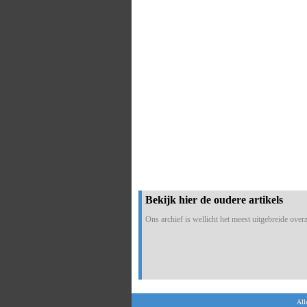
Bekijk hier de oudere artikels
Ons archief is wellicht het meest uitgebreide overzi
All