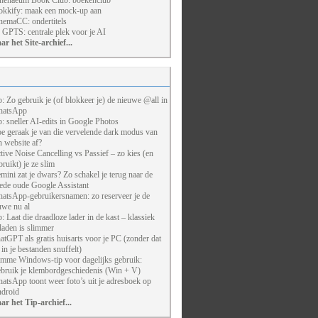
henaeum Book Club: boekenclub
kkify: maak een mock-up aan
nemaCC: ondertitels
 GPTS: centrale plek voor je AI
ar het Site-archief...
p: Zo gebruik je (of blokkeer je) de nieuwe @all in
atsApp
p: sneller AI-edits in Google Photos
e geraak je van die vervelende dark modus van
n website af?
tive Noise Cancelling vs Passief – zo kies (en
bruikt) je ze slim
mini zat je dwars? Zo schakel je terug naar de
ede oude Google Assistant
atsApp-gebruikersnamen: zo reserveer je de
uwe nu al
p: Laat die draadloze lader in de kast – klassiek
laden is slimmer
atGPT als gratis huisarts voor je PC (zonder dat
j in je bestanden snuffelt)
imme Windows-tip voor dagelijks gebruik:
bruik je klembordgeschiedenis (Win + V)
atsApp toont weer foto’s uit je adresboek op
droid
ar het Tip-archief...