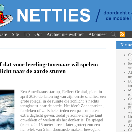
ware
Site
Tip
Oor
Archief nieuwsbrief
Abonneer
Nieuw
Ch
co
 dat voor leerling-tovenaar wil spelen:
Ee
ve
 licht naar de aarde sturen
AI
mo
EU
fo
Mi
Een Amerikaans startup, Reflect Orbital, plant in
er
april 2026 de lancering van zijn eerste satelliet: een
Go
grote spiegel in de ruimte die zonlicht 's nachts
al
terugkaatst naar de aarde. Het idee? Zonneparken,
EU
fabrieken of zelfs hele steden een paar minuten
we
extra daglicht geven, zodat je zonne-energie kunt
Li
opwekken of werken als het donker is. De spiegel
ge
(eerst zo'n 15 meter breed, later groter) zou een
AI
lichtvlek van 5 km doorsnede maken, bewegend
Go