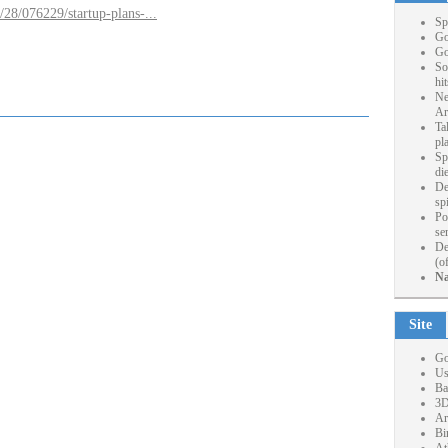
2/28/076229/startup-plans-...
Sp
Go
Go
So
hi
Ne
Ar
Ta
pl
Sp
die
De
sp
Po
se
De
(o
Na
Site
Go
Us
Ba
3D
Ar
Bi