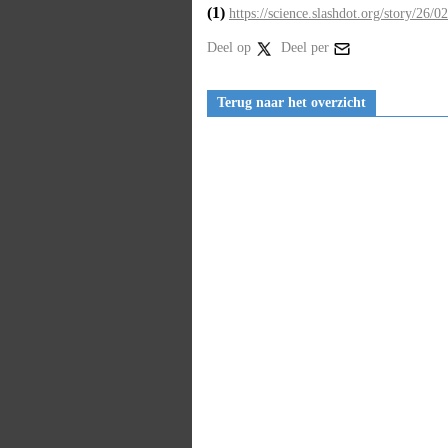
(1)
https://science.slashdot.org/story/26/0
Deel op
Deel per
Terug naar het overzicht