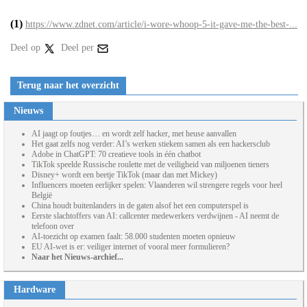
(1)
https://www.zdnet.com/article/i-wore-whoop-5-it-gave-me-the-best-...
Deel op
Deel per
Terug naar het overzicht
Nieuws
AI jaagt op foutjes… en wordt zelf hacker, met heuse aanvallen
Het gaat zelfs nog verder: AI’s werken stiekem samen als een hackersclub
Adobe in ChatGPT: 70 creatieve tools in één chatbot
TikTok speelde Russische roulette met de veiligheid van miljoenen tieners
Disney+ wordt een beetje TikTok (maar dan met Mickey)
Influencers moeten eerlijker spelen: Vlaanderen wil strengere regels voor heel
België
China houdt buitenlanders in de gaten alsof het een computerspel is
Eerste slachtoffers van AI: callcenter medewerkers verdwijnen - AI neemt de
telefoon over
AI-toezicht op examen faalt: 58.000 studenten moeten opnieuw
EU AI-wet is er: veiliger internet of vooral meer formulieren?
Naar het Nieuws-archief...
Hardware