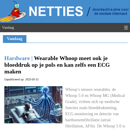
☰
Vandaag
Vandaag
Hardware |
Wearable Whoop meet ook je
bloeddruk op je pols en kan zelfs een ECG
maken
Gepubliceerd op: 2025-05-15
Whoop’s nieuwe wearables, de
Whoop 5.0 en Whoop MG (Medical
Grade), richten zich op medische
functies zoals bloeddrukmeting,
ECG-monitoring en detectie van
hartboezemfibrillatie (atrial
fibrillation, AFib). De Whoop 5.0 is