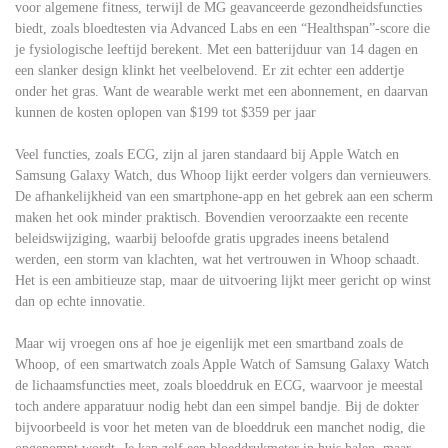
voor algemene fitness, terwijl de MG geavanceerde gezondheidsfuncties
biedt, zoals bloedtesten via Advanced Labs en een “Healthspan”-score die
je fysiologische leeftijd berekent. Met een batterijduur van 14 dagen en
een slanker design klinkt het veelbelovend. Er zit echter een addertje
onder het gras. Want de wearable werkt met een abonnement, en daarvan
kunnen de kosten oplopen van $199 tot $359 per jaar
Veel functies, zoals ECG, zijn al jaren standaard bij Apple Watch en
Samsung Galaxy Watch, dus Whoop lijkt eerder volgers dan vernieuwers.
De afhankelijkheid van een smartphone-app en het gebrek aan een scherm
maken het ook minder praktisch. Bovendien veroorzaakte een recente
beleidswijziging, waarbij beloofde gratis upgrades ineens betalend
werden, een storm van klachten, wat het vertrouwen in Whoop schaadt.
Het is een ambitieuze stap, maar de uitvoering lijkt meer gericht op winst
dan op echte innovatie.
Maar wij vroegen ons af hoe je eigenlijk met een smartband zoals de
Whoop, of een smartwatch zoals Apple Watch of Samsung Galaxy Watch
de lichaamsfuncties meet, zoals bloeddruk en ECG, waarvoor je meestal
toch andere apparatuur nodig hebt dan een simpel bandje. Bij de dokter
bijvoorbeeld is voor het meten van de bloeddruk een manchet nodig, die