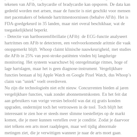
tekenen van AFib, tachycardie of bradycardie kan opsporen. De data kan
gedeeld worden met artsen, maar de functie is niet geschikt voor mensen
met pacemakers of bekende hartritmestoornissen (behalve AFib). Het is
FDA-goedgekeurd in 35 landen, maar niet overal beschikbaar, wat de
toegankelijkheid beperkt.
- Detectie van hartboezemfibrillatie (AFib): de ECG-functie analyseert
hartritmes om AFib te detecteren, een veelvoorkomende aritmie die vaak
onopgemerkt blijft. Whoop claimt klinische nauwkeurigheid, met studies
die AFib in 25% van post-stroke-patiënten vinden bij langdurige
monitoring. Het systeem waarschuwt bij onregelmatige ritmes, hoge of
lage hartslagen, maar het is geen diagnose-instrument. Vergelijkbare
functies bestaan al bij Apple Watch en Google Pixel Watch, dus Whoop’s
claim van “uniek” voelt overdreven.
Nu zijn die technologieën niet echt nieuw. Concurrenten bieden al jaren
vergelijkbare functies, vaak zonder abonnementskosten. En het feit dat
aan gebruikers van vorige versies beloofd was dat zij gratis konden
upgraden, ondermijnt toch het vertrouwen in de tool. Toch blijft het
interessant te zien hoe er steeds meer slimme toestelletjes op de markt
komen, die je meer kunnen vertellen over je conditie. Zodat je daarvoor
niet telkens een arts moet raadplegen, maar wel tijdig abnormale
metingen ziet, die je verwittigen wanneer je naar de arts moet gaan.