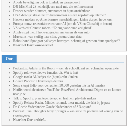
Abode beveiligt nu ook je tuinhek en garagepoort
DJI Mic Mini 2S: eindelijk een mini-mic die zelf meeneemt
Drones worden slimmer, autonomer én bijna onzichtbaar
DNA-bewijs: straks net zo betrouwbaar als een nep-foto op internet?
Hackers mikken op Amerikaanse waterleidingen: kleine dorpen in de knel
Europa bouwt reuzenfabrieken voor AI (om de VS en China bij te benen)
VS verbiedt Chinese robots: “Te eng voor onze veiligheid”
Apple stopt met iPhone-upgraden: nu leasen als een auto
Museums: van stoffig naar slim, gestuurd met data
Robot-hond Spot gaat pakketjes bezorgen: schattig of gewoon duur speelgoed?
Naar het Hardware-archief...
Oor
Podcasttip: Adults in the Room – toen de schoolkrant een schandaal openrukte
Spotify rolt twee nieuwe functies uit. Wat is het?
Google maakt AI-liedjes die (bijna) echt klinken
Goliath Podcast: David tegen de reus
Sony sleept Udio voor de rechter: 30.000 gestolen hits in AI-muziek
Netflix wordt de nieuwe YouTube: BuzzFeed, Architectural Digest en co komen
naar je tv
Talk to Spotify: praat tegen je app en laat hem playlists maken
Spotify Release Radar: Minder rommel, meer muziek die écht bij je past
De Goede Vaderlander: Goede Nederlander of SD-spion?
Podcast: Final Thoughts Jerry Springer – van serieuze politicus tot koning van de
stoelengevec
Naar het Oor-archief...