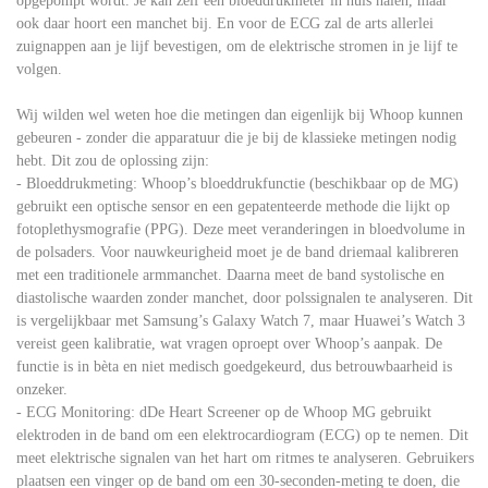
opgepompt wordt. Je kan zelf een bloeddrukmeter in huis halen, maar
ook daar hoort een manchet bij. En voor de ECG zal de arts allerlei
zuignappen aan je lijf bevestigen, om de elektrische stromen in je lijf te
volgen.
Wij wilden wel weten hoe die metingen dan eigenlijk bij Whoop kunnen
gebeuren - zonder die apparatuur die je bij de klassieke metingen nodig
hebt. Dit zou de oplossing zijn:
- Bloeddrukmeting: Whoop’s bloeddrukfunctie (beschikbaar op de MG)
gebruikt een optische sensor en een gepatenteerde methode die lijkt op
fotoplethysmografie (PPG). Deze meet veranderingen in bloedvolume in
de polsaders. Voor nauwkeurigheid moet je de band driemaal kalibreren
met een traditionele armmanchet. Daarna meet de band systolische en
diastolische waarden zonder manchet, door polssignalen te analyseren. Dit
is vergelijkbaar met Samsung’s Galaxy Watch 7, maar Huawei’s Watch 3
vereist geen kalibratie, wat vragen oproept over Whoop’s aanpak. De
functie is in bèta en niet medisch goedgekeurd, dus betrouwbaarheid is
onzeker.
- ECG Monitoring: dDe Heart Screener op de Whoop MG gebruikt
elektroden in de band om een elektrocardiogram (ECG) op te nemen. Dit
meet elektrische signalen van het hart om ritmes te analyseren. Gebruikers
plaatsen een vinger op de band om een 30-seconden-meting te doen, die