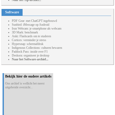
Naar het Tip-archief...
Software
PDF Gear: met ChatGPT ingebouwd
Sunbird: iMessage op Android
Irun Webcam: je smartphone als webcam
3D Mark: benchmark
Anki: Flashcards om te studeren
Cortices: verminder je stress
Hypersnap: schermafdruk
Indigenous Collections: culturen bewaren
Paddock Pass: inside over F1
Deskora: organiseer je desktop
Naar het Software-archief...
Bekijk hier de oudere artikels
Ons archief is wellicht het meest
uitgebreide overzicht...