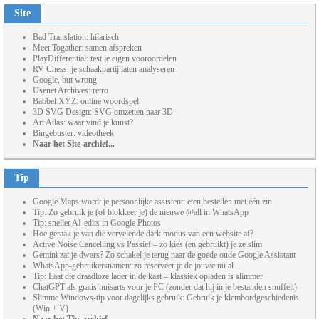
Site
Bad Translation: hilarisch
Meet Togather: samen afspreken
PlayDifferential: test je eigen vooroordelen
RV Chess: je schaakpartij laten analyseren
Google, but wrong
Usenet Archives: retro
Babbel XYZ: online woordspel
3D SVG Design: SVG omzetten naar 3D
Art Atlas: waar vind je kunst?
Bingebuster: videotheek
Naar het Site-archief...
Tip
Google Maps wordt je persoonlijke assistent: eten bestellen met één zin
Tip: Zo gebruik je (of blokkeer je) de nieuwe @all in WhatsApp
Tip: sneller AI-edits in Google Photos
Hoe geraak je van die vervelende dark modus van een website af?
Active Noise Cancelling vs Passief – zo kies (en gebruikt) je ze slim
Gemini zat je dwars? Zo schakel je terug naar de goede oude Google Assistant
WhatsApp-gebruikersnamen: zo reserveer je de jouwe nu al
Tip: Laat die draadloze lader in de kast – klassiek opladen is slimmer
ChatGPT als gratis huisarts voor je PC (zonder dat hij in je bestanden snuffelt)
Slimme Windows-tip voor dagelijks gebruik: Gebruik je klembordgeschiedenis
(Win + V)