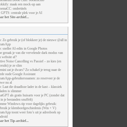
henaeum Book Club: boekenclub
kkify: maak een mock-up aan
nemaCC: ondertitels
 GPTS: centrale plek voor je AI
ar het Site-archief...
p: Zo gebruik je (of blokkeer je) de nieuwe @all in
atsApp
p: sneller AI-edits in Google Photos
e geraak je van die vervelende dark modus van
n website af?
tive Noise Cancelling vs Passief – zo kies (en
bruikt) je ze slim
mini zat je dwars? Zo schakel je terug naar de
ede oude Google Assistant
atsApp-gebruikersnamen: zo reserveer je de
uwe nu al
p: Laat die draadloze lader in de kast – klassiek
laden is slimmer
atGPT als gratis huisarts voor je PC (zonder dat
j in je bestanden snuffelt)
imme Windows-tip voor dagelijks gebruik:
bruik je klembordgeschiedenis (Win + V)
atsApp toont weer foto’s uit je adresboek op
droid
ar het Tip-archief...