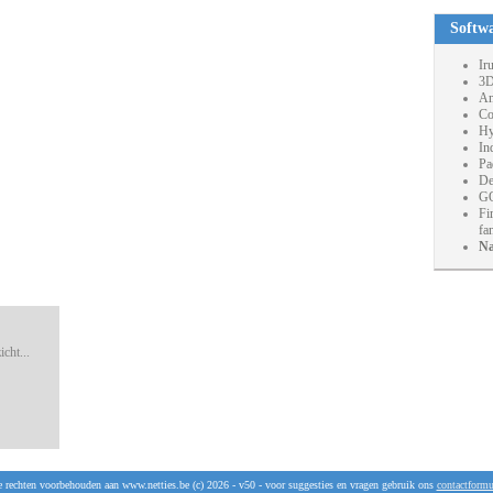
Softw
Ir
3D
An
Co
Hy
In
Pa
De
GO
Fi
fa
Na
cht...
e rechten voorbehouden aan www.netties.be (c) 2026 - v50 - voor suggesties en vragen gebruik ons
contactformu