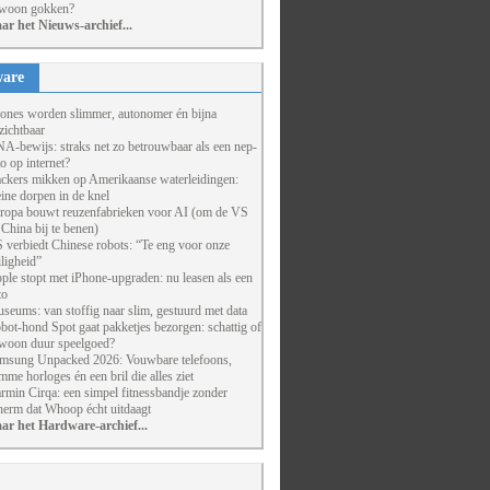
woon gokken?
ar het Nieuws-archief...
are
ones worden slimmer, autonomer én bijna
zichtbaar
A-bewijs: straks net zo betrouwbaar als een nep-
to op internet?
ckers mikken op Amerikaanse waterleidingen:
eine dorpen in de knel
ropa bouwt reuzenfabrieken voor AI (om de VS
 China bij te benen)
 verbiedt Chinese robots: “Te eng voor onze
iligheid”
ple stopt met iPhone-upgraden: nu leasen als een
to
seums: van stoffig naar slim, gestuurd met data
bot-hond Spot gaat pakketjes bezorgen: schattig of
woon duur speelgoed?
msung Unpacked 2026: Vouwbare telefoons,
imme horloges én een bril die alles ziet
rmin Cirqa: een simpel fitnessbandje zonder
herm dat Whoop écht uitdaagt
ar het Hardware-archief...