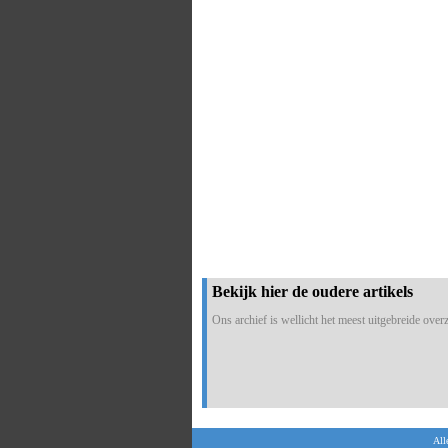
Bekijk hier de oudere artikels
Ons archief is wellicht het meest uitgebreide overzi
All