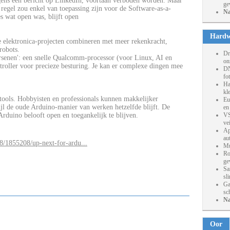
lgens een bericht op LinkedIn, voortaan verboden worden. Maar
ge
 regel zou enkel van toepassing zijn voor de Software-as-a-
Na
es wat open was, blijft open
Hardw
e elektronica-projecten combineren met meer rekenkracht,
robots.
Dr
rsenen': een snelle Qualcomm-processor (voor Linux, AI en
on
ntroller voor precieze besturing. Je kan er complexe dingen mee
DN
fo
Ha
kl
tools. Hobbyisten en professionals kunnen makkelijker
Eu
ijl de oude Arduino-manier van werken hetzelfde blijft. De
en
duino belooft open en toegankelijk te blijven.
VS
ve
Ap
au
28/1855208/up-next-for-ardu...
Mu
Ro
ge
Sa
sl
Ga
sc
Na
Oor