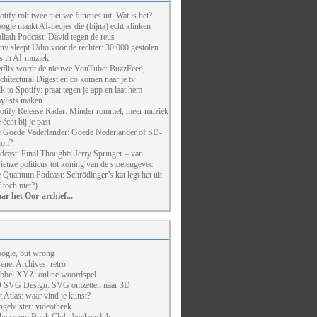
otify rolt twee nieuwe functies uit. Wat is het?
ogle maakt AI-liedjes die (bijna) echt klinken
liath Podcast: David tegen de reus
ny sleept Udio voor de rechter: 30.000 gestolen
ts in AI-muziek
tflix wordt de nieuwe YouTube: BuzzFeed,
chitectural Digest en co komen naar je tv
lk to Spotify: praat tegen je app en laat hem
aylists maken
otify Release Radar: Minder rommel, meer muziek
 écht bij je past
 Goede Vaderlander: Goede Nederlander of SD-
ion?
dcast: Final Thoughts Jerry Springer – van
rieuze politicus tot koning van de stoelengevec
 Quantum Podcast: Schrödinger’s kat legt het uit
f toch niet?)
ar het Oor-archief...
ogle, but wrong
enet Archives: retro
bbel XYZ: online woordspel
 SVG Design: SVG omzetten naar 3D
t Atlas: waar vind je kunst?
ngebuster: videotheek