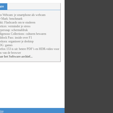
are
un Webcam: je smartphone als webcam
 Mark: benchmark
ki: Flashcards om te studeren
rtices: verminder je stress
persnap: schermafdruk
digenous Collections: culturen bewaren
ddock Pass: inside over F1
skora: organiseer je desktop
G: games
refox 153 is uit: betere PDF’s en HDR-video voor
ns van de browser
ar het Software-archief...
lier
.