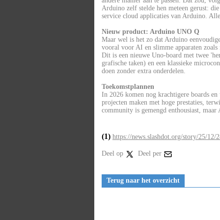
andere manier aan te passen. Dat zou, vo
Arduino zelf stelde hen meteen gerust: die
service cloud applicaties van Arduino. All
Nieuw product: Arduino UNO Q
Maar wel is het zo dat Arduino eenvoudig
vooral voor AI en slimme apparaten zoals 
Dit is een nieuwe Uno-board met twee 'he
grafische taken) en een klassieke microco
doen zonder extra onderdelen.
Toekomstplannen
In 2026 komen nog krachtigere boards en 
projecten maken met hoge prestaties, terw
community is gemengd enthousiast, maar Ar
(1)
https://news.slashdot.org/story/25/12/
Deel op
Deel per
Terug naar het overzicht