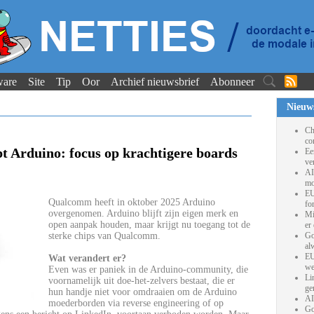
ware
Site
Tip
Oor
Archief nieuwsbrief
Abonneer
Nieuw
Ch
co
 Arduino: focus op krachtigere boards
Ee
ve
AI
mo
EU
Qualcomm heeft in oktober 2025 Arduino
fo
overgenomen. Arduino blijft zijn eigen merk en
Mi
open aanpak houden, maar krijgt nu toegang tot de
er
sterke chips van Qualcomm.
Go
al
EU
Wat verandert er?
we
Even was er paniek in de Arduino-community, die
Li
voornamelijk uit doe-het-zelvers bestaat, die er
ge
hun handje niet voor omdraaien om de Arduino
AI
moederborden via reverse engineering of op
Go