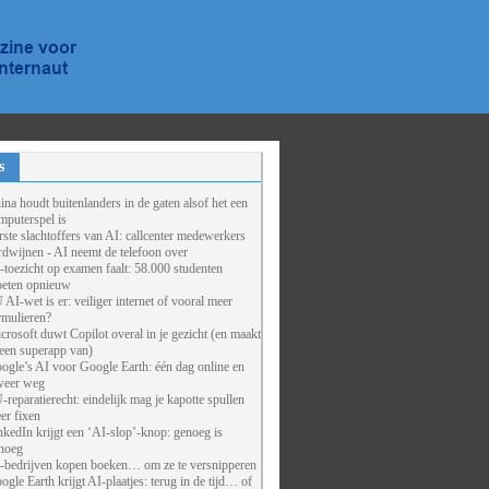
s
ina houdt buitenlanders in de gaten alsof het een
mputerspel is
rste slachtoffers van AI: callcenter medewerkers
rdwijnen - AI neemt de telefoon over
-toezicht op examen faalt: 58.000 studenten
eten opnieuw
 AI-wet is er: veiliger internet of vooral meer
rmulieren?
crosoft duwt Copilot overal in je gezicht (en maakt
 een superapp van)
ogle’s AI voor Google Earth: één dag online en
weer weg
-reparatierecht: eindelijk mag je kapotte spullen
er fixen
nkedIn krijgt een ‘AI-slop’-knop: genoeg is
noeg
-bedrijven kopen boeken… om ze te versnipperen
ogle Earth krijgt AI-plaatjes: terug in de tijd… of