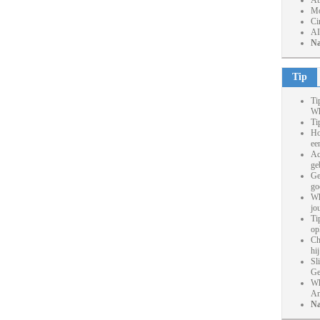
At
Mo
Ci
AI
Na
Tip
Ti
Wh
Ti
Ho
ee
Ac
ge
Ge
go
Wh
jo
Ti
op
Ch
hi
Sl
Ge
Wh
An
Na