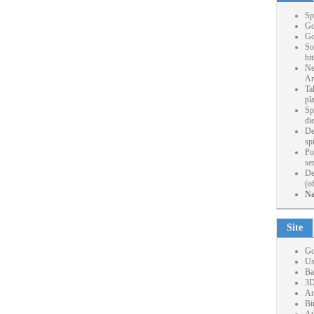
Sp
Go
Go
So
hi
Ne
Ar
Ta
pl
Sp
die
De
sp
Po
se
De
(o
Na
Site
Go
Us
Ba
3D
Ar
Bi