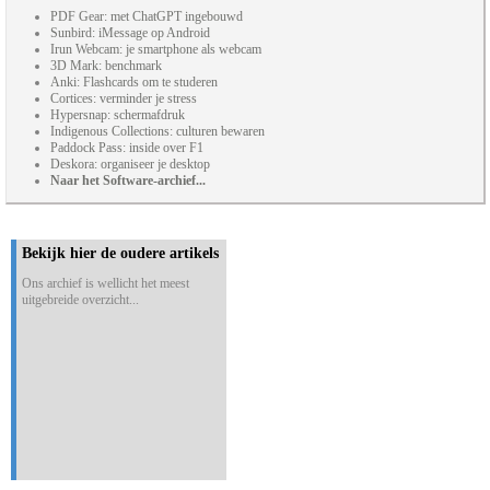
PDF Gear: met ChatGPT ingebouwd
Sunbird: iMessage op Android
Irun Webcam: je smartphone als webcam
3D Mark: benchmark
Anki: Flashcards om te studeren
Cortices: verminder je stress
Hypersnap: schermafdruk
Indigenous Collections: culturen bewaren
Paddock Pass: inside over F1
Deskora: organiseer je desktop
Naar het Software-archief...
Bekijk hier de oudere artikels
Ons archief is wellicht het meest
uitgebreide overzicht...