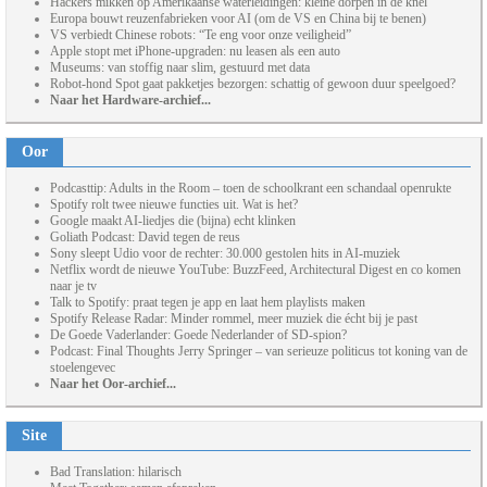
Hackers mikken op Amerikaanse waterleidingen: kleine dorpen in de knel
Europa bouwt reuzenfabrieken voor AI (om de VS en China bij te benen)
VS verbiedt Chinese robots: “Te eng voor onze veiligheid”
Apple stopt met iPhone-upgraden: nu leasen als een auto
Museums: van stoffig naar slim, gestuurd met data
Robot-hond Spot gaat pakketjes bezorgen: schattig of gewoon duur speelgoed?
Naar het Hardware-archief...
Oor
Podcasttip: Adults in the Room – toen de schoolkrant een schandaal openrukte
Spotify rolt twee nieuwe functies uit. Wat is het?
Google maakt AI-liedjes die (bijna) echt klinken
Goliath Podcast: David tegen de reus
Sony sleept Udio voor de rechter: 30.000 gestolen hits in AI-muziek
Netflix wordt de nieuwe YouTube: BuzzFeed, Architectural Digest en co komen
naar je tv
Talk to Spotify: praat tegen je app en laat hem playlists maken
Spotify Release Radar: Minder rommel, meer muziek die écht bij je past
De Goede Vaderlander: Goede Nederlander of SD-spion?
Podcast: Final Thoughts Jerry Springer – van serieuze politicus tot koning van de
stoelengevec
Naar het Oor-archief...
Site
Bad Translation: hilarisch