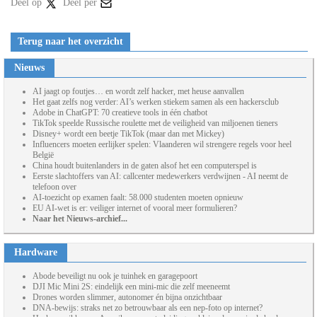
Deel op
Deel per
Terug naar het overzicht
Nieuws
AI jaagt op foutjes… en wordt zelf hacker, met heuse aanvallen
Het gaat zelfs nog verder: AI’s werken stiekem samen als een hackersclub
Adobe in ChatGPT: 70 creatieve tools in één chatbot
TikTok speelde Russische roulette met de veiligheid van miljoenen tieners
Disney+ wordt een beetje TikTok (maar dan met Mickey)
Influencers moeten eerlijker spelen: Vlaanderen wil strengere regels voor heel
België
China houdt buitenlanders in de gaten alsof het een computerspel is
Eerste slachtoffers van AI: callcenter medewerkers verdwijnen - AI neemt de
telefoon over
AI-toezicht op examen faalt: 58.000 studenten moeten opnieuw
EU AI-wet is er: veiliger internet of vooral meer formulieren?
Naar het Nieuws-archief...
Hardware
Abode beveiligt nu ook je tuinhek en garagepoort
DJI Mic Mini 2S: eindelijk een mini-mic die zelf meeneemt
Drones worden slimmer, autonomer én bijna onzichtbaar
DNA-bewijs: straks net zo betrouwbaar als een nep-foto op internet?