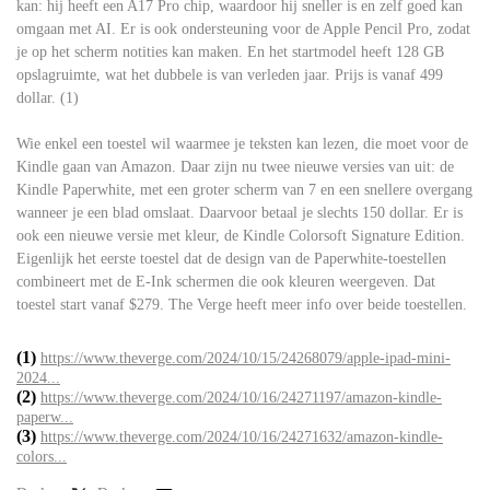
kan: hij heeft een A17 Pro chip, waardoor hij sneller is en zelf goed kan
omgaan met AI. Er is ook ondersteuning voor de Apple Pencil Pro, zodat
je op het scherm notities kan maken. En het startmodel heeft 128 GB
opslagruimte, wat het dubbele is van verleden jaar. Prijs is vanaf 499
dollar. (1)
Wie enkel een toestel wil waarmee je teksten kan lezen, die moet voor de
Kindle gaan van Amazon. Daar zijn nu twee nieuwe versies van uit: de
Kindle Paperwhite, met een groter scherm van 7 en een snellere overgang
wanneer je een blad omslaat. Daarvoor betaal je slechts 150 dollar. Er is
ook een nieuwe versie met kleur, de Kindle Colorsoft Signature Edition.
Eigenlijk het eerste toestel dat de design van de Paperwhite-toestellen
combineert met de E-Ink schermen die ook kleuren weergeven. Dat
toestel start vanaf $279. The Verge heeft meer info over beide toestellen.
(1)
https://www.theverge.com/2024/10/15/24268079/apple-ipad-mini-
2024...
(2)
https://www.theverge.com/2024/10/16/24271197/amazon-kindle-
paperw...
(3)
https://www.theverge.com/2024/10/16/24271632/amazon-kindle-
colors...