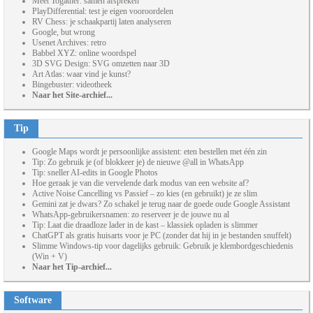
Meet Togather: samen afspreken
PlayDifferential: test je eigen vooroordelen
RV Chess: je schaakpartij laten analyseren
Google, but wrong
Usenet Archives: retro
Babbel XYZ: online woordspel
3D SVG Design: SVG omzetten naar 3D
Art Atlas: waar vind je kunst?
Bingebuster: videotheek
Naar het Site-archief...
Tip
Google Maps wordt je persoonlijke assistent: eten bestellen met één zin
Tip: Zo gebruik je (of blokkeer je) de nieuwe @all in WhatsApp
Tip: sneller AI-edits in Google Photos
Hoe geraak je van die vervelende dark modus van een website af?
Active Noise Cancelling vs Passief – zo kies (en gebruikt) je ze slim
Gemini zat je dwars? Zo schakel je terug naar de goede oude Google Assistant
WhatsApp-gebruikersnamen: zo reserveer je de jouwe nu al
Tip: Laat die draadloze lader in de kast – klassiek opladen is slimmer
ChatGPT als gratis huisarts voor je PC (zonder dat hij in je bestanden snuffelt)
Slimme Windows-tip voor dagelijks gebruik: Gebruik je klembordgeschiedenis
(Win + V)
Naar het Tip-archief...
Software