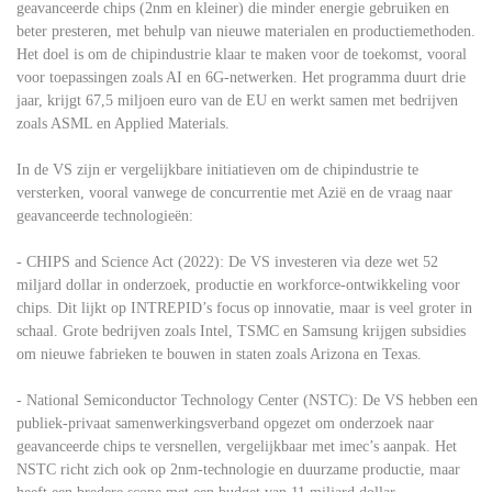
geavanceerde chips (2nm en kleiner) die minder energie gebruiken en
beter presteren, met behulp van nieuwe materialen en productiemethoden.
Het doel is om de chipindustrie klaar te maken voor de toekomst, vooral
voor toepassingen zoals AI en 6G-netwerken. Het programma duurt drie
jaar, krijgt 67,5 miljoen euro van de EU en werkt samen met bedrijven
zoals ASML en Applied Materials.
In de VS zijn er vergelijkbare initiatieven om de chipindustrie te
versterken, vooral vanwege de concurrentie met Azië en de vraag naar
geavanceerde technologieën:
- CHIPS and Science Act (2022): De VS investeren via deze wet 52
miljard dollar in onderzoek, productie en workforce-ontwikkeling voor
chips. Dit lijkt op INTREPID’s focus op innovatie, maar is veel groter in
schaal. Grote bedrijven zoals Intel, TSMC en Samsung krijgen subsidies
om nieuwe fabrieken te bouwen in staten zoals Arizona en Texas.
- National Semiconductor Technology Center (NSTC): De VS hebben een
publiek-privaat samenwerkingsverband opgezet om onderzoek naar
geavanceerde chips te versnellen, vergelijkbaar met imec’s aanpak. Het
NSTC richt zich ook op 2nm-technologie en duurzame productie, maar