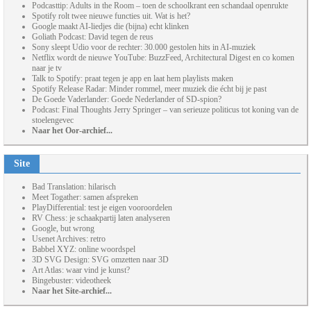
Podcasttip: Adults in the Room – toen de schoolkrant een schandaal openrukte
Spotify rolt twee nieuwe functies uit. Wat is het?
Google maakt AI-liedjes die (bijna) echt klinken
Goliath Podcast: David tegen de reus
Sony sleept Udio voor de rechter: 30.000 gestolen hits in AI-muziek
Netflix wordt de nieuwe YouTube: BuzzFeed, Architectural Digest en co komen
naar je tv
Talk to Spotify: praat tegen je app en laat hem playlists maken
Spotify Release Radar: Minder rommel, meer muziek die écht bij je past
De Goede Vaderlander: Goede Nederlander of SD-spion?
Podcast: Final Thoughts Jerry Springer – van serieuze politicus tot koning van de
stoelengevec
Naar het Oor-archief...
Site
Bad Translation: hilarisch
Meet Togather: samen afspreken
PlayDifferential: test je eigen vooroordelen
RV Chess: je schaakpartij laten analyseren
Google, but wrong
Usenet Archives: retro
Babbel XYZ: online woordspel
3D SVG Design: SVG omzetten naar 3D
Art Atlas: waar vind je kunst?
Bingebuster: videotheek
Naar het Site-archief...