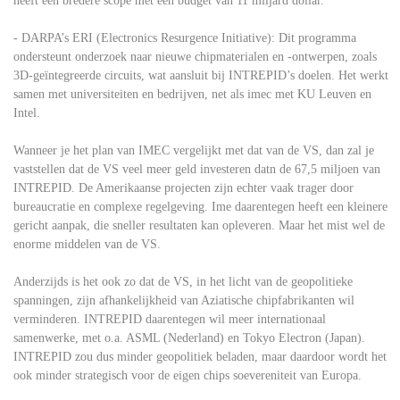
heeft een bredere scope met een budget van 11 miljard dollar.
- DARPA’s ERI (Electronics Resurgence Initiative): Dit programma
ondersteunt onderzoek naar nieuwe chipmaterialen en -ontwerpen, zoals
3D-geïntegreerde circuits, wat aansluit bij INTREPID’s doelen. Het werkt
samen met universiteiten en bedrijven, net als imec met KU Leuven en
Intel.
Wanneer je het plan van IMEC vergelijkt met dat van de VS, dan zal je
vaststellen dat de VS veel meer geld investeren datn de 67,5 miljoen van
INTREPID. De Amerikaanse projecten zijn echter vaak trager door
bureaucratie en complexe regelgeving. Ime daarentegen heeft een kleinere
gericht aanpak, die sneller resultaten kan opleveren. Maar het mist wel de
enorme middelen van de VS.
Anderzijds is het ook zo dat de VS, in het licht van de geopolitieke
spanningen, zijn afhankelijkheid van Aziatische chipfabrikanten wil
verminderen. INTREPID daarentegen wil meer internationaal
samenwerke, met o.a. ASML (Nederland) en Tokyo Electron (Japan).
INTREPID zou dus minder geopolitiek beladen, maar daardoor wordt het
ook minder strategisch voor de eigen chips soevereniteit van Europa.