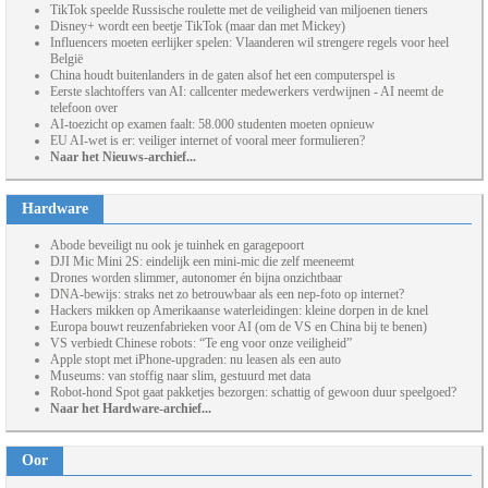
TikTok speelde Russische roulette met de veiligheid van miljoenen tieners
Disney+ wordt een beetje TikTok (maar dan met Mickey)
Influencers moeten eerlijker spelen: Vlaanderen wil strengere regels voor heel
België
China houdt buitenlanders in de gaten alsof het een computerspel is
Eerste slachtoffers van AI: callcenter medewerkers verdwijnen - AI neemt de
telefoon over
AI-toezicht op examen faalt: 58.000 studenten moeten opnieuw
EU AI-wet is er: veiliger internet of vooral meer formulieren?
Naar het Nieuws-archief...
Hardware
Abode beveiligt nu ook je tuinhek en garagepoort
DJI Mic Mini 2S: eindelijk een mini-mic die zelf meeneemt
Drones worden slimmer, autonomer én bijna onzichtbaar
DNA-bewijs: straks net zo betrouwbaar als een nep-foto op internet?
Hackers mikken op Amerikaanse waterleidingen: kleine dorpen in de knel
Europa bouwt reuzenfabrieken voor AI (om de VS en China bij te benen)
VS verbiedt Chinese robots: “Te eng voor onze veiligheid”
Apple stopt met iPhone-upgraden: nu leasen als een auto
Museums: van stoffig naar slim, gestuurd met data
Robot-hond Spot gaat pakketjes bezorgen: schattig of gewoon duur speelgoed?
Naar het Hardware-archief...
Oor