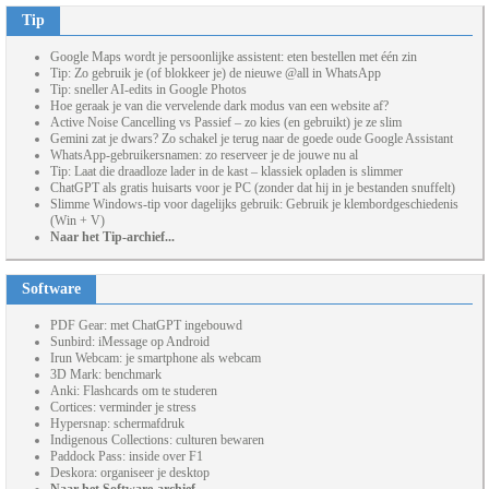
Tip
Google Maps wordt je persoonlijke assistent: eten bestellen met één zin
Tip: Zo gebruik je (of blokkeer je) de nieuwe @all in WhatsApp
Tip: sneller AI-edits in Google Photos
Hoe geraak je van die vervelende dark modus van een website af?
Active Noise Cancelling vs Passief – zo kies (en gebruikt) je ze slim
Gemini zat je dwars? Zo schakel je terug naar de goede oude Google Assistant
WhatsApp-gebruikersnamen: zo reserveer je de jouwe nu al
Tip: Laat die draadloze lader in de kast – klassiek opladen is slimmer
ChatGPT als gratis huisarts voor je PC (zonder dat hij in je bestanden snuffelt)
Slimme Windows-tip voor dagelijks gebruik: Gebruik je klembordgeschiedenis
(Win + V)
Naar het Tip-archief...
Software
PDF Gear: met ChatGPT ingebouwd
Sunbird: iMessage op Android
Irun Webcam: je smartphone als webcam
3D Mark: benchmark
Anki: Flashcards om te studeren
Cortices: verminder je stress
Hypersnap: schermafdruk
Indigenous Collections: culturen bewaren
Paddock Pass: inside over F1
Deskora: organiseer je desktop