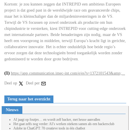
Kortom: je zou kunnen zeggen dat INTREPID een ambitieus Europees
project is dat goed past in de wereldwijde race om geavanceerde chips,
maar het is kleinschaliger dan de miljardeninvesteringen in de VS.
Terwijl de VS focussen op zowel onderzoek als productie om hun
chipindustrie te versterken, kiest INTREPID voor cutting-edge onderzoek
met internationale partners. Beide benaderingen zijn nodig, maar de VS
heeft een voorsprong in middelen, terwijl Europa’s kracht ligt in gerichte,
collaboratieve innovatie. Het is echter onduidelijk hoe beide regio’s
ervoor zorgen dat deze technologieën breed toegankelijk worden zonder
gedomineerd te worden door grote bedrijven.
(1)
https://app.communication.imec-int.com/e/es?s=1372101543&amp;...
Deel op
Deel per
Terug naar het overzicht
Nieuws
AI jaagt op foutjes… en wordt zelf hacker, met heuse aanvallen
Het gaat zelfs nog verder: AI’s werken stiekem samen als een hackersclub
Adobe in ChatGPT: 70 creatieve tools in één chatbot