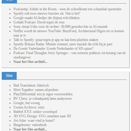
Podcasttip: Adults in the Room – toen de schoolkrant een schandaal openrukte
Spotify rolt twee nieuwe functies uit. Wat is het?
Google maakt AI-liedjes die (bijna) echt klinken
Goliath Podcast: David tegen de reus
Sony sleept Udio voor de rechter: 30.000 gestolen hits in AI-muziek
Netflix wordt de nieuwe YouTube: BuzzFeed, Architectural Digest en co komen
naar je tv
Talk to Spotify: praat tegen je app en laat hem playlists maken
Spotify Release Radar: Minder rommel, meer muziek die écht bij je past
De Goede Vaderlander: Goede Nederlander of SD-spion?
Podcast: Final Thoughts Jerry Springer – van serieuze politicus tot koning van de
stoelengevec
Naar het Oor-archief...
Site
Bad Translation: hilarisch
Meet Togather: samen afspreken
PlayDifferential: test je eigen vooroordelen
RV Chess: je schaakpartij laten analyseren
Google, but wrong
Usenet Archives: retro
Babbel XYZ: online woordspel
3D SVG Design: SVG omzetten naar 3D
Art Atlas: waar vind je kunst?
Bingebuster: videotheek
Naar het Site-archief...