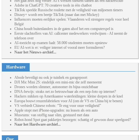
Het gaat zelfs nog verder: AI’s werken stiekem samen als een hackersclub
Adobe in ChatGPT: 70 creatieve tools in één chatbot
TikTok speelde Russische roulette met de veiligheid van miljoenen tieners
Disney+ wordt een beetje TikTok (maar dan met Mickey)
Influencers moeten eerlijker spelen: Vlaanderen wil strengere regels voor heel
België
China houdt buitenlanders in de gaten alsof het een computerspel is
Eerste slachtoffers van AI: callcenter medewerkers verdwijnen - AI neemt de
telefoon over
AI-toezicht op examen faalt: 58.000 studenten moeten opnieuw
EU AI-wet is er: veiliger internet of vooral meer formulieren?
Naar het Nieuws-archief...
Hardware
Abode beveiligt nu ook je tuinhek en garagepoort
DJI Mic Mini 2S: eindelijk een mini-mic die zelf meeneemt
Drones worden slimmer, autonomer én bijna onzichtbaar
DNA-bewijs: straks net zo betrouwbaar als een nep-foto op internet?
Hackers mikken op Amerikaanse waterleidingen: kleine dorpen in de knel
Europa bouwt reuzenfabrieken voor AI (om de VS en China bij te benen)
VS verbiedt Chinese robots: “Te eng voor onze veiligheid”
Apple stopt met iPhone-upgraden: nu leasen als een auto
Museums: van stoffig naar slim, gestuurd met data
Robot-hond Spot gaat pakketjes bezorgen: schattig of gewoon duur speelgoed?
Naar het Hardware-archief...
Oor