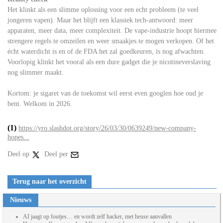
Het klinkt als een slimme oplossing voor een echt probleem (te veel
jongeren vapen). Maar het blijft een klassiek tech-antwoord: meer
apparaten, meer data, meer complexiteit. De vape-industrie hoopt hiermee
strengere regels te omzeilen en weer smaakjes te mogen verkopen. Of het
écht waterdicht is en of de FDA het zal goedkeuren, is nog afwachten.
Voorlopig klinkt het vooral als een dure gadget die je nicotineverslaving
nog slimmer maakt.
Kortom: je sigaret van de toekomst wil eerst even googlen hoe oud je
bent. Welkom in 2026.
(1)
https://yro.slashdot.org/story/26/03/30/0639249/new-company-
hopes...
Deel op
Deel per
Terug naar het overzicht
Nieuws
AI jaagt op foutjes… en wordt zelf hacker, met heuse aanvallen