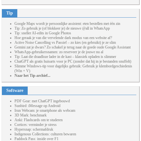
Tip
Google Maps wordt je persoonlijke assistent: eten bestellen met één zin
Tip: Zo gebruik je (of blokkeer je) de nieuwe @all in WhatsApp
Tip: sneller AI-edits in Google Photos
Hoe geraak je van die vervelende dark modus van een website af?
Active Noise Cancelling vs Passief – zo kies (en gebruikt) je ze slim
Gemini zat je dwars? Zo schakel je terug naar de goede oude Google Assistant
WhatsApp-gebruikersnamen: zo reserveer je de jouwe nu al
Tip: Laat die draadloze lader in de kast – klassiek opladen is slimmer
ChatGPT als gratis huisarts voor je PC (zonder dat hij in je bestanden snuffelt)
Slimme Windows-tip voor dagelijks gebruik: Gebruik je klembordgeschiedenis
(Win + V)
Naar het Tip-archief...
Software
PDF Gear: met ChatGPT ingebouwd
Sunbird: iMessage op Android
Irun Webcam: je smartphone als webcam
3D Mark: benchmark
Anki: Flashcards om te studeren
Cortices: verminder je stress
Hypersnap: schermafdruk
Indigenous Collections: culturen bewaren
Paddock Pass: inside over F1