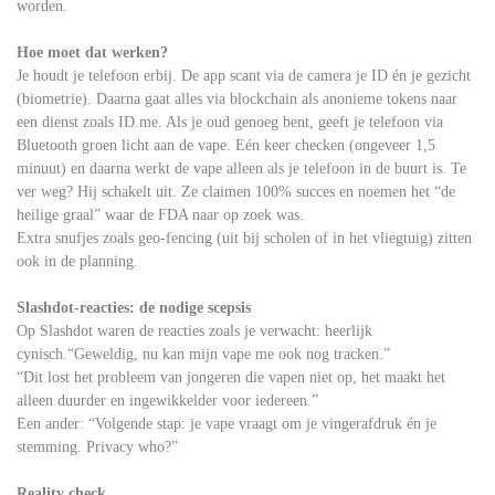
worden.
Hoe moet dat werken?
Je houdt je telefoon erbij. De app scant via de camera je ID én je gezicht
(biometrie). Daarna gaat alles via blockchain als anonieme tokens naar
een dienst zoals ID.me. Als je oud genoeg bent, geeft je telefoon via
Bluetooth groen licht aan de vape. Eén keer checken (ongeveer 1,5
minuut) en daarna werkt de vape alleen als je telefoon in de buurt is. Te
ver weg? Hij schakelt uit. Ze claimen 100% succes en noemen het “de
heilige graal” waar de FDA naar op zoek was.
Extra snufjes zoals geo-fencing (uit bij scholen of in het vliegtuig) zitten
ook in de planning.
Slashdot-reacties: de nodige scepsis
Op Slashdot waren de reacties zoals je verwacht: heerlijk
cynisch.“Geweldig, nu kan mijn vape me ook nog tracken.”
“Dit lost het probleem van jongeren die vapen niet op, het maakt het
alleen duurder en ingewikkelder voor iedereen.”
Een ander: “Volgende stap: je vape vraagt om je vingerafdruk én je
stemming. Privacy who?”
Reality check