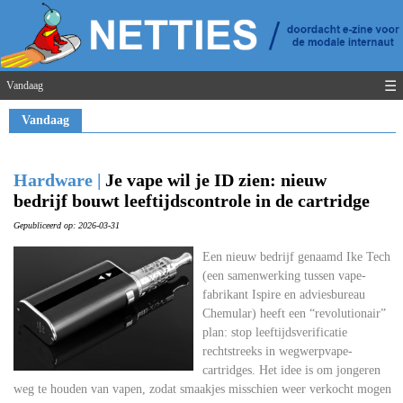
☰
Vandaag
Vandaag
Hardware |
Je vape wil je ID zien: nieuw
bedrijf bouwt leeftijdscontrole in de cartridge
Gepubliceerd op: 2026-03-31
Een nieuw bedrijf genaamd Ike Tech
(een samenwerking tussen vape-
fabrikant Ispire en adviesbureau
Chemular) heeft een “revolutionair”
plan: stop leeftijdsverificatie
rechtstreeks in wegwerpvape-
cartridges. Het idee is om jongeren
weg te houden van vapen, zodat smaakjes misschien weer verkocht mogen