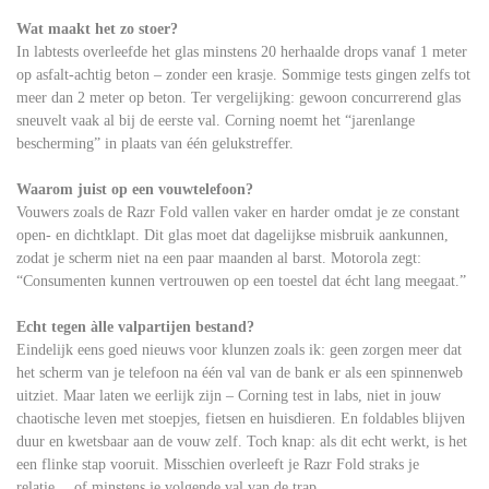
Wat maakt het zo stoer?
In labtests overleefde het glas minstens 20 herhaalde drops vanaf 1 meter
op asfalt-achtig beton – zonder een krasje. Sommige tests gingen zelfs tot
meer dan 2 meter op beton. Ter vergelijking: gewoon concurrerend glas
sneuvelt vaak al bij de eerste val. Corning noemt het “jarenlange
bescherming” in plaats van één gelukstreffer.
Waarom juist op een vouwtelefoon?
Vouwers zoals de Razr Fold vallen vaker en harder omdat je ze constant
open- en dichtklapt. Dit glas moet dat dagelijkse misbruik aankunnen,
zodat je scherm niet na een paar maanden al barst. Motorola zegt:
“Consumenten kunnen vertrouwen op een toestel dat écht lang meegaat.”
Echt tegen àlle valpartijen bestand?
Eindelijk eens goed nieuws voor klunzen zoals ik: geen zorgen meer dat
het scherm van je telefoon na één val van de bank er als een spinnenweb
uitziet. Maar laten we eerlijk zijn – Corning test in labs, niet in jouw
chaotische leven met stoepjes, fietsen en huisdieren. En foldables blijven
duur en kwetsbaar aan de vouw zelf. Toch knap: als dit echt werkt, is het
een flinke stap vooruit. Misschien overleeft je Razr Fold straks je
relatie… of minstens je volgende val van de trap.