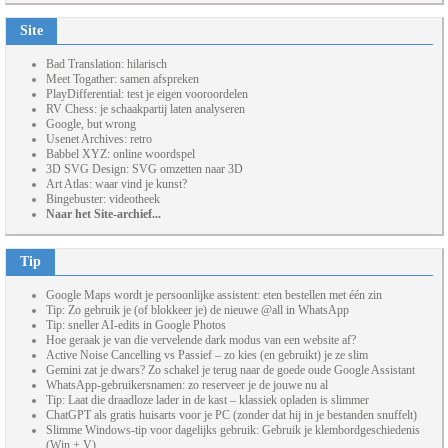
Site
Bad Translation: hilarisch
Meet Togather: samen afspreken
PlayDifferential: test je eigen vooroordelen
RV Chess: je schaakpartij laten analyseren
Google, but wrong
Usenet Archives: retro
Babbel XYZ: online woordspel
3D SVG Design: SVG omzetten naar 3D
Art Atlas: waar vind je kunst?
Bingebuster: videotheek
Naar het Site-archief...
Tip
Google Maps wordt je persoonlijke assistent: eten bestellen met één zin
Tip: Zo gebruik je (of blokkeer je) de nieuwe @all in WhatsApp
Tip: sneller AI-edits in Google Photos
Hoe geraak je van die vervelende dark modus van een website af?
Active Noise Cancelling vs Passief – zo kies (en gebruikt) je ze slim
Gemini zat je dwars? Zo schakel je terug naar de goede oude Google Assistant
WhatsApp-gebruikersnamen: zo reserveer je de jouwe nu al
Tip: Laat die draadloze lader in de kast – klassiek opladen is slimmer
ChatGPT als gratis huisarts voor je PC (zonder dat hij in je bestanden snuffelt)
Slimme Windows-tip voor dagelijks gebruik: Gebruik je klembordgeschiedenis
(Win + V)