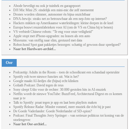
Abode beveiligt nu ook je tuinhek en garagepoort
DJI Mic Mini 2S: eindelijk een mini-mic die zelf meeneemt
Drones worden slimmer, autonomer én bijna onzichtbaar
DNA-bewijs: straks net zo betrouwbaar als een nep-foto op internet?
Hackers mikken op Amerikaanse waterleidingen: kleine dorpen in de knel
Europa bouwt reuzenfabrieken voor AI (om de VS en China bij te benen)
VS verbiedt Chinese robots: “Te eng voor onze veiligheid”
Apple stopt met iPhone-upgraden: nu leasen als een auto
Museums: van stoffig naar slim, gestuurd met data
Robot-hond Spot gaat pakketjes bezorgen: schattig of gewoon duur speelgoed?
Naar het Hardware-archief...
Oor
Podcasttip: Adults in the Room – toen de schoolkrant een schandaal openrukte
Spotify rolt twee nieuwe functies uit. Wat is het?
Google maakt AI-liedjes die (bijna) echt klinken
Goliath Podcast: David tegen de reus
Sony sleept Udio voor de rechter: 30.000 gestolen hits in AI-muziek
Netflix wordt de nieuwe YouTube: BuzzFeed, Architectural Digest en co komen
naar je tv
Talk to Spotify: praat tegen je app en laat hem playlists maken
Spotify Release Radar: Minder rommel, meer muziek die écht bij je past
De Goede Vaderlander: Goede Nederlander of SD-spion?
Podcast: Final Thoughts Jerry Springer – van serieuze politicus tot koning van de
stoelengevec
Naar het Oor-archief...