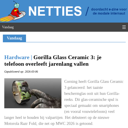
☰
Vandaag
Vandaag
Hardware |
Gorilla Glass Ceramic 3: je
telefoon overleeft jarenlang vallen
Gepubliceerd op: 2026-03-06
Corning heeft Gorilla Glass Ceramic
3 gelanceerd: het taaiste
beschermglas ooit uit hun Gorilla-
reeks. Dit glas-ceramische spul is
speciaal gemaakt om smartphones
(en vooral vouwtelefoons) veel
langer heel te houden bij valpartijen. Het debuteert op de nieuwe
Motorola Razr Fold, die net op MWC 2026 is getoond.