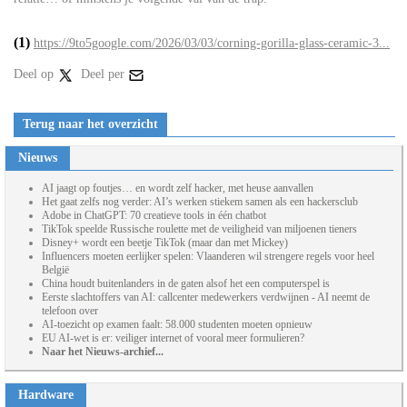
(1)
https://9to5google.com/2026/03/03/corning-gorilla-glass-ceramic-3...
Deel op
Deel per
Terug naar het overzicht
Nieuws
AI jaagt op foutjes… en wordt zelf hacker, met heuse aanvallen
Het gaat zelfs nog verder: AI’s werken stiekem samen als een hackersclub
Adobe in ChatGPT: 70 creatieve tools in één chatbot
TikTok speelde Russische roulette met de veiligheid van miljoenen tieners
Disney+ wordt een beetje TikTok (maar dan met Mickey)
Influencers moeten eerlijker spelen: Vlaanderen wil strengere regels voor heel
België
China houdt buitenlanders in de gaten alsof het een computerspel is
Eerste slachtoffers van AI: callcenter medewerkers verdwijnen - AI neemt de
telefoon over
AI-toezicht op examen faalt: 58.000 studenten moeten opnieuw
EU AI-wet is er: veiliger internet of vooral meer formulieren?
Naar het Nieuws-archief...
Hardware