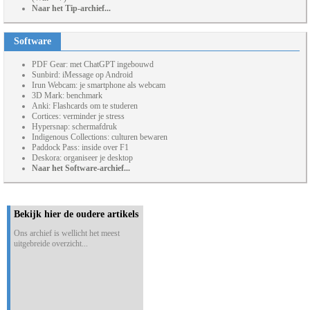
Naar het Tip-archief...
Software
PDF Gear: met ChatGPT ingebouwd
Sunbird: iMessage op Android
Irun Webcam: je smartphone als webcam
3D Mark: benchmark
Anki: Flashcards om te studeren
Cortices: verminder je stress
Hypersnap: schermafdruk
Indigenous Collections: culturen bewaren
Paddock Pass: inside over F1
Deskora: organiseer je desktop
Naar het Software-archief...
Bekijk hier de oudere artikels
Ons archief is wellicht het meest
uitgebreide overzicht...