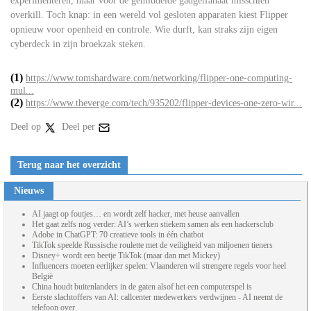
experimenteren, maar voor de gemiddelde gadgetfanaat misschien
overkill. Toch knap: in een wereld vol gesloten apparaten kiest Flipper
opnieuw voor openheid en controle. Wie durft, kan straks zijn eigen
cyberdeck in zijn broekzak steken.
(1)
https://www.tomshardware.com/networking/flipper-one-computing-
mul...
(2)
https://www.theverge.com/tech/935202/flipper-devices-one-zero-wir...
Deel op
Deel per
Terug naar het overzicht
Nieuws
AI jaagt op foutjes… en wordt zelf hacker, met heuse aanvallen
Het gaat zelfs nog verder: AI’s werken stiekem samen als een hackersclub
Adobe in ChatGPT: 70 creatieve tools in één chatbot
TikTok speelde Russische roulette met de veiligheid van miljoenen tieners
Disney+ wordt een beetje TikTok (maar dan met Mickey)
Influencers moeten eerlijker spelen: Vlaanderen wil strengere regels voor heel
België
China houdt buitenlanders in de gaten alsof het een computerspel is
Eerste slachtoffers van AI: callcenter medewerkers verdwijnen - AI neemt de
telefoon over