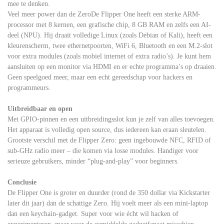
mee te denken.
Veel meer power dan de ZeroDe Flipper One heeft een sterke ARM-
processor met 8 kernen, een grafische chip, 8 GB RAM en zelfs een AI-
deel (NPU). Hij draait volledige Linux (zoals Debian of Kali), heeft een
kleurenscherm, twee ethernetpoorten, WiFi 6, Bluetooth en een M.2-slot
voor extra modules (zoals mobiel internet of extra radio’s). Je kunt hem
aansluiten op een monitor via HDMI en er echte programma’s op draaien.
Geen speelgoed meer, maar een echt gereedschap voor hackers en
programmeurs.
Uitbreidbaar en open
Met GPIO-pinnen en een uitbreidingsslot kun je zelf van alles toevoegen.
Het apparaat is volledig open source, dus iedereen kan eraan sleutelen.
Grootste verschil met de Flipper Zero: geen ingebouwde NFC, RFID of
sub-GHz radio meer – die komen via losse modules. Handiger voor
serieuze gebruikers, minder “plug-and-play” voor beginners.
Conclusie
De Flipper One is groter en duurder (rond de 350 dollar via Kickstarter
later dit jaar) dan de schattige Zero. Hij voelt meer als een mini-laptop
dan een keychain-gadget. Super voor wie écht wil hacken of