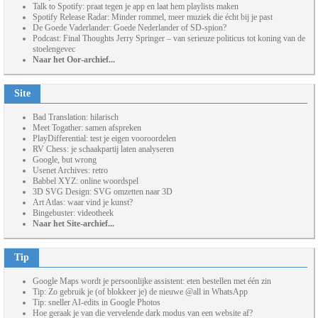
Talk to Spotify: praat tegen je app en laat hem playlists maken
Spotify Release Radar: Minder rommel, meer muziek die écht bij je past
De Goede Vaderlander: Goede Nederlander of SD-spion?
Podcast: Final Thoughts Jerry Springer – van serieuze politicus tot koning van de
stoelengevec
Naar het Oor-archief...
Site
Bad Translation: hilarisch
Meet Togather: samen afspreken
PlayDifferential: test je eigen vooroordelen
RV Chess: je schaakpartij laten analyseren
Google, but wrong
Usenet Archives: retro
Babbel XYZ: online woordspel
3D SVG Design: SVG omzetten naar 3D
Art Atlas: waar vind je kunst?
Bingebuster: videotheek
Naar het Site-archief...
Tip
Google Maps wordt je persoonlijke assistent: eten bestellen met één zin
Tip: Zo gebruik je (of blokkeer je) de nieuwe @all in WhatsApp
Tip: sneller AI-edits in Google Photos
Hoe geraak je van die vervelende dark modus van een website af?