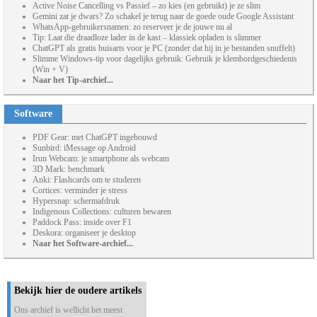
Active Noise Cancelling vs Passief – zo kies (en gebruikt) je ze slim
Gemini zat je dwars? Zo schakel je terug naar de goede oude Google Assistant
WhatsApp-gebruikersnamen: zo reserveer je de jouwe nu al
Tip: Laat die draadloze lader in de kast – klassiek opladen is slimmer
ChatGPT als gratis huisarts voor je PC (zonder dat hij in je bestanden snuffelt)
Slimme Windows-tip voor dagelijks gebruik: Gebruik je klembordgeschiedenis
(Win + V)
Naar het Tip-archief...
Software
PDF Gear: met ChatGPT ingebouwd
Sunbird: iMessage op Android
Irun Webcam: je smartphone als webcam
3D Mark: benchmark
Anki: Flashcards om te studeren
Cortices: verminder je stress
Hypersnap: schermafdruk
Indigenous Collections: culturen bewaren
Paddock Pass: inside over F1
Deskora: organiseer je desktop
Naar het Software-archief...
Bekijk hier de oudere artikels
Ons archief is wellicht het meest