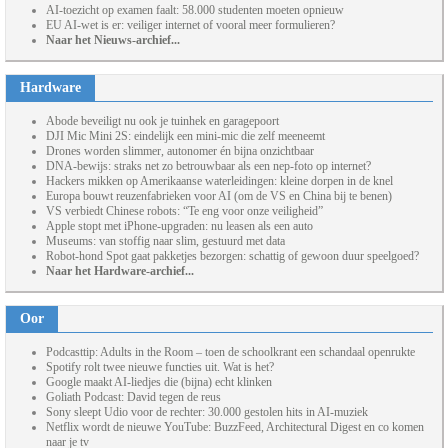
AI-toezicht op examen faalt: 58.000 studenten moeten opnieuw
EU AI-wet is er: veiliger internet of vooral meer formulieren?
Naar het Nieuws-archief...
Hardware
Abode beveiligt nu ook je tuinhek en garagepoort
DJI Mic Mini 2S: eindelijk een mini-mic die zelf meeneemt
Drones worden slimmer, autonomer én bijna onzichtbaar
DNA-bewijs: straks net zo betrouwbaar als een nep-foto op internet?
Hackers mikken op Amerikaanse waterleidingen: kleine dorpen in de knel
Europa bouwt reuzenfabrieken voor AI (om de VS en China bij te benen)
VS verbiedt Chinese robots: “Te eng voor onze veiligheid”
Apple stopt met iPhone-upgraden: nu leasen als een auto
Museums: van stoffig naar slim, gestuurd met data
Robot-hond Spot gaat pakketjes bezorgen: schattig of gewoon duur speelgoed?
Naar het Hardware-archief...
Oor
Podcasttip: Adults in the Room – toen de schoolkrant een schandaal openrukte
Spotify rolt twee nieuwe functies uit. Wat is het?
Google maakt AI-liedjes die (bijna) echt klinken
Goliath Podcast: David tegen de reus
Sony sleept Udio voor de rechter: 30.000 gestolen hits in AI-muziek
Netflix wordt de nieuwe YouTube: BuzzFeed, Architectural Digest en co komen
naar je tv