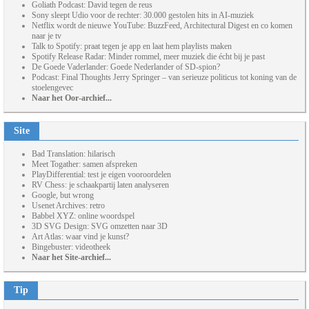
Goliath Podcast: David tegen de reus
Sony sleept Udio voor de rechter: 30.000 gestolen hits in AI-muziek
Netflix wordt de nieuwe YouTube: BuzzFeed, Architectural Digest en co komen
naar je tv
Talk to Spotify: praat tegen je app en laat hem playlists maken
Spotify Release Radar: Minder rommel, meer muziek die écht bij je past
De Goede Vaderlander: Goede Nederlander of SD-spion?
Podcast: Final Thoughts Jerry Springer – van serieuze politicus tot koning van de
stoelengevec
Naar het Oor-archief...
Site
Bad Translation: hilarisch
Meet Togather: samen afspreken
PlayDifferential: test je eigen vooroordelen
RV Chess: je schaakpartij laten analyseren
Google, but wrong
Usenet Archives: retro
Babbel XYZ: online woordspel
3D SVG Design: SVG omzetten naar 3D
Art Atlas: waar vind je kunst?
Bingebuster: videotheek
Naar het Site-archief...
Tip