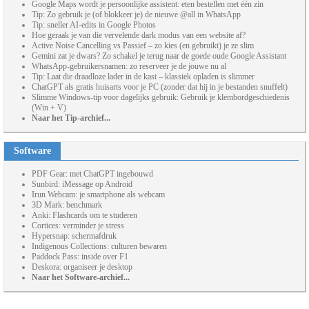
Google Maps wordt je persoonlijke assistent: eten bestellen met één zin
Tip: Zo gebruik je (of blokkeer je) de nieuwe @all in WhatsApp
Tip: sneller AI-edits in Google Photos
Hoe geraak je van die vervelende dark modus van een website af?
Active Noise Cancelling vs Passief – zo kies (en gebruikt) je ze slim
Gemini zat je dwars? Zo schakel je terug naar de goede oude Google Assistant
WhatsApp-gebruikersnamen: zo reserveer je de jouwe nu al
Tip: Laat die draadloze lader in de kast – klassiek opladen is slimmer
ChatGPT als gratis huisarts voor je PC (zonder dat hij in je bestanden snuffelt)
Slimme Windows-tip voor dagelijks gebruik: Gebruik je klembordgeschiedenis
(Win + V)
Naar het Tip-archief...
Software
PDF Gear: met ChatGPT ingebouwd
Sunbird: iMessage op Android
Irun Webcam: je smartphone als webcam
3D Mark: benchmark
Anki: Flashcards om te studeren
Cortices: verminder je stress
Hypersnap: schermafdruk
Indigenous Collections: culturen bewaren
Paddock Pass: inside over F1
Deskora: organiseer je desktop
Naar het Software-archief...