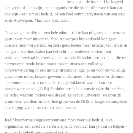
betaalt aan de hacker. Dat losgeld
kan groot of klein zijn, en de organisatie die slachtoffer wordt kan dat
ook zijn - een simpel bedrijf, of een heel computersysteem van een stad
zoals Antwerpen. Maar ook hospitalen.
De gevolgen variëren - een hele administratie kan uitgeschakeld worden,
geen taken meer uitvoeren. Stad Antwerpen bijvoorbeeld kon geen
dossiers meer verwerken, en zelfs geen boetes meer uitschrijven. Maar in
het geval van hospitalen kan het echt mensenlevens kosten. Een
schrijnend verhaal hierover vonden we via Slashdot: een patiënte, die een
hartverscheurende keuze moest maken tussen een volledige
borstverwijdering of een minder drastische ingrijp, en voor de volledige
vasectomie moest kiezen, gewoon omdat meer informatie over de tumor
niet voorhanden was omdat de data geblokkeerd waren door een
ransomware aanval.(1) Bij Slashdot een hele discussie over dit incident,
de reden waarom hackers een dergelijke aanval uitvoeren, waarom zij
criminelen worden, en ook: hoe grote van de NHS al langer de simpelste
beveiliging van de servers veronachtzamen.
Jezelf beschermen tegen ransomware moet voor elk bedrijf, elke
organisatie, een absolute vereiste zijn. Je provider kan je daarbij helpen -
zo heeft Combell een stappenplan (2).