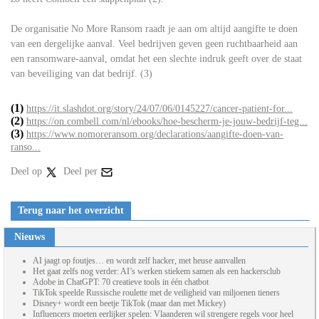
De organisatie No More Ransom raadt je aan om altijd aangifte te doen
van een dergelijke aanval. Veel bedrijven geven geen ruchtbaarheid aan
een ransomware-aanval, omdat het een slechte indruk geeft over de staat
van beveiliging van dat bedrijf. (3)
(1)
https://it.slashdot.org/story/24/07/06/0145227/cancer-patient-for...
(2)
https://on.combell.com/nl/ebooks/hoe-bescherm-je-jouw-bedrijf-teg...
(3)
https://www.nomoreransom.org/declarations/aangifte-doen-van-
ranso...
Deel op
Deel per
Terug naar het overzicht
Nieuws
AI jaagt op foutjes… en wordt zelf hacker, met heuse aanvallen
Het gaat zelfs nog verder: AI’s werken stiekem samen als een hackersclub
Adobe in ChatGPT: 70 creatieve tools in één chatbot
TikTok speelde Russische roulette met de veiligheid van miljoenen tieners
Disney+ wordt een beetje TikTok (maar dan met Mickey)
Influencers moeten eerlijker spelen: Vlaanderen wil strengere regels voor heel