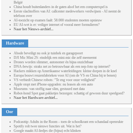
België
China houdt buitenlanders in de gaten alsof het een computerspel is
Eerste slachtoffers van AI: callcenter medewerkers verdwijnen - AI neemt de
telefoon over
AI-toezicht op examen faalt: 58.000 studenten moeten opnieuw
EU AI-wet is er: veiliger internet of vooral meer formulieren?
Naar het Nieuws-archief...
Hardware
Abode beveiligt nu ook je tuinhek en garagepoort
DJI Mic Mini 2S: eindelijk een mini-mic die zelf meeneemt
Drones worden slimmer, autonomer én bijna onzichtbaar
DNA-bewijs: straks net zo betrouwbaar als een nep-foto op internet?
Hackers mikken op Amerikaanse waterleidingen: kleine dorpen in de knel
Europa bouwt reuzenfabrieken voor AI (om de VS en China bij te benen)
VS verbiedt Chinese robots: “Te eng voor onze veiligheid”
Apple stopt met iPhone-upgraden: nu leasen als een auto
Museums: van stoffig naar slim, gestuurd met data
Robot-hond Spot gaat pakketjes bezorgen: schattig of gewoon duur speelgoed?
Naar het Hardware-archief...
Oor
Podcasttip: Adults in the Room – toen de schoolkrant een schandaal openrukte
Spotify rolt twee nieuwe functies uit. Wat is het?
Google maakt AI-liedjes die (bijna) echt klinken